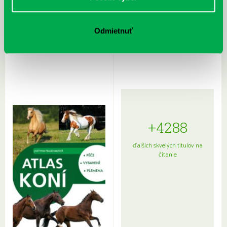
Rudź, Przemyslaw: Atlas hviezd:
Hardy, Paula: Japonsko na tanieri:
Odmietnuť
Sprievodca po hviezdnej oblohe
kompletný sprievodca
japonskou kuchyňou a etiketou
+4288
ďalších skvelých titulov na
čítanie