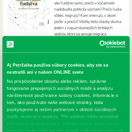
ako ľudstvo samo, prečo v súčasnosti
nadobudla politický význam? Prečo ľudia
vôbec migrujú? Kam smerujú, v akom
počte a prečo? Všetky tieto otázky skúma
jeden z najuznávanejších britských
vedcov, ktorý sa venuje migrácii.
Aj Petržalka používa súbory cookies, aby ste sa
nestratili ani v našom ONLINE svete
Na prispôsobenie obsahu alebo reklám, správne
fungovanie prepojených sociálnych médií a analýzu
návštevnosti používame súbory cookies. Informácie o
tom, ako používate naše webové stránky, teda
poskytujeme aj našim partnerom v oblasti sociálnych
médií, inzercie a analýzy. Títo partneri môžu príslušné
informácie skombinovať s ďalšími údajmi, ktoré ste im
poskytli, alebo ktoré od vás získali, keď ste používali ich