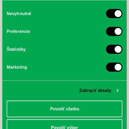
služby.
Výber
Nevyhnutné
súhlasu
McGrath, Andy: Tadej Pogačar:
Bárdy, Peter: Radičová
Prvá biografia najväčšieho
Preferencie
cyklistu modernej doby:
nezastaviteľný
Štatistiky
Marketing
Zobraziť detaily
Povoliť všetko
Povoliť výber