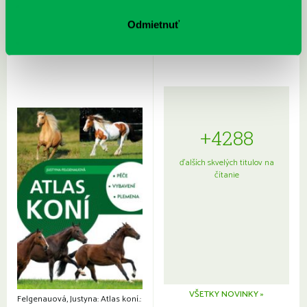
Rudź, Przemyslaw: Atlas hviezd:
Hardy, Paula: Japonsko na tanieri:
Sprievodca po hviezdnej oblohe
kompletný sprievodca
Odmietnuť
japonskou kuchyňou a etiketou
+4288
ďalších skvelých titulov na
čítanie
VŠETKY NOVINKY »
Felgenauová, Justyna: Atlas koní.: