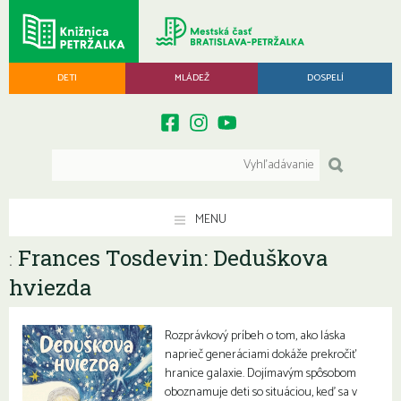
DETI
MLÁDEŽ
DOSPELÍ
MENU
Frances Tosdevin: Deduškova
:
hviezda
Rozprávkový príbeh o tom, ako láska
naprieč generáciami dokáže prekročiť
hranice galaxie. Dojímavým spôsobom
oboznamuje deti so situáciou, keď sa v