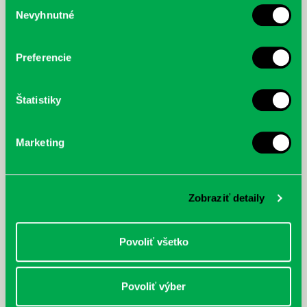
Výber
Nevyhnutné
McGrath, Andy: Tadej Pogačar:
Bárdy, Peter: Radičová
súhlasu
Prvá biografia najväčšieho
cyklistu modernej doby:
nezastaviteľný
Preferencie
Štatistiky
Marketing
Zobraziť detaily
Povoliť všetko
Povoliť výber