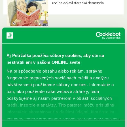
rodine objaví starecká demencia.
Aj Petržalka používa súbory cookies, aby ste sa
nestratili ani v našom ONLINE svete
Na prispôsobenie obsahu alebo reklám, správne
fungovanie prepojených sociálnych médií a analýzu
návštevnosti používame súbory cookies. Informácie o
tom, ako používate naše webové stránky, teda
poskytujeme aj našim partnerom v oblasti sociálnych
médií, inzercie a analýzy. Títo partneri môžu príslušné
informácie skombinovať s ďalšími údajmi, ktoré ste im
poskytli, alebo ktoré od vás získali, keď ste používali ich
služby.