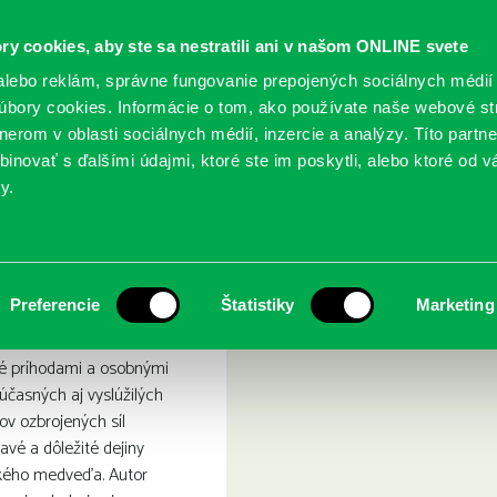
ry cookies, aby ste sa nestratili ani v našom ONLINE svete
lebo reklám, správne fungovanie prepojených sociálnych médií
bory cookies. Informácie o tom, ako používate naše webové st
erom v oblasti sociálnych médií, inzercie a analýzy. Títo partn
GY
SLUŽBY
PODUJATIA
POBOČKY
O KNIŽ
inovať s ďalšími údajmi, ktoré ste im poskytli, alebo ktoré od vá
y.
 Čečenska po Ukrajinu
inove vojny : od Čečenska 
Preferencie
Štatistiky
Marketing
é príhodami a osobnými
časných aj vyslúžilých
ov ozbrojených síl
avé a dôležité dejiny
kého medveďa. Autor