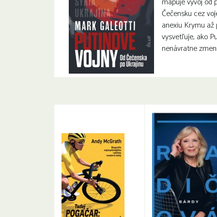
mapuje vývoj od p
Čečensku cez voj
anexiu Krymu až p
vysvetľuje, ako Pu
nenávratne zmenil