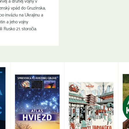
rvej a druhej vojny v
enský vpád do Gruzínska,
o inváziu na Ukrajinu a
tin a jeho vojny
i Rusko 21. storočia.