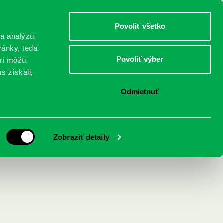
DETI
MLÁDEŽ
DOSPELÍ
Povoliť všetko
 a analýzu
ránky, teda
Povoliť výber
eri môžu
NICI
FEDINOVA
KONTAKTY
s získali,
Odmietnuť
po Ukrajinu
Zobraziť detaily