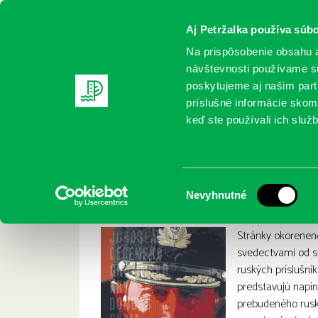
Aj Petržalka používa súbo
Na prispôsobenie obsahu a
návštevnosti používame sú
poskytujeme aj našim partn
REGISTRUJTE SA
ONLINE KATALÓ
príslušné informácie skomb
keď ste používali ich služb
Domov
Nové knihy
Galeotti, Mark: Putinove vojny : od
Galeotti, Mark: Put
:
Výber
Nevyhnutné
súhlasu
Stránky okorenen
svedectvami od sú
ruských príslušník
predstavujú napín
prebudeného rus