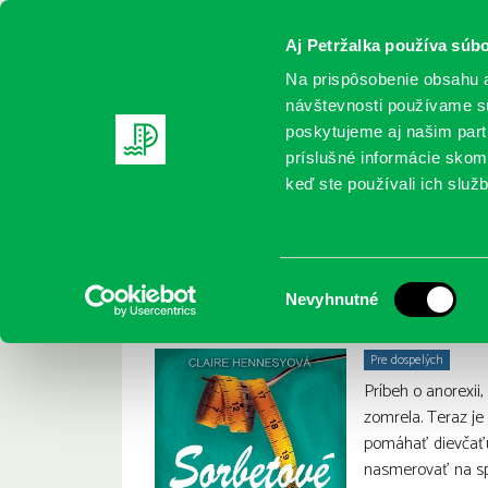
Aj Petržalka používa súbo
Na prispôsobenie obsahu a
návštevnosti používame sú
poskytujeme aj našim partn
REGISTRUJTE SA
ONLINE KATALÓ
príslušné informácie skomb
keď ste používali ich služb
Domov
Nové knihy
Hennessyová, C.: Sorbetové dievča
Hennessyová, C.: S
:
Výber
Nevyhnutné
súhlasu
Pre dospelých
Príbeh o anorexii
zomrela. Teraz je
pomáhať dievčaťu 
nasmerovať na s