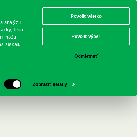
DETI
MLÁDEŽ
DOSPELÍ
Povoliť všetko
 a analýzu
ránky, teda
Povoliť výber
eri môžu
NICI
FEDINOVA
KONTAKTY
s získali,
Odmietnuť
Zobraziť detaily