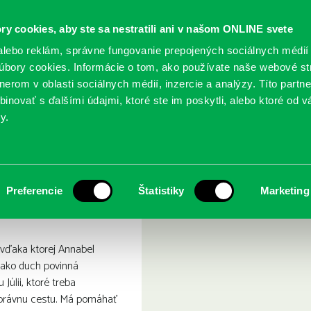
ry cookies, aby ste sa nestratili ani v našom ONLINE svete
lebo reklám, správne fungovanie prepojených sociálnych médií
bory cookies. Informácie o tom, ako používate naše webové st
erom v oblasti sociálnych médií, inzercie a analýzy. Títo partn
GY
SLUŽBY
PODUJATIA
POBOČKY
O KNIŽ
inovať s ďalšími údajmi, ktoré ste im poskytli, alebo ktoré od vá
y.
orbetové dievča
Preferencie
Štatistiky
Marketing
, vďaka ktorej Annabel
 ako duch povinná
Júlii, ktoré treba
právnu cestu. Má pomáhať