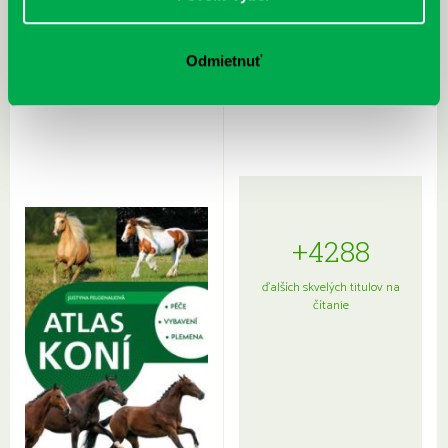
Rudź, Przemyslaw: Atlas hviezd:
Hardy, Paula: Japonsko na tanieri:
Odmietnuť
Sprievodca po hviezdnej oblohe
kompletný sprievodca
japonskou kuchyňou a etiketou
+4288
ďalších skvelých titulov na
čítanie