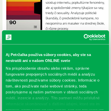
vzostup internetu, popkultúrne fenomény,
ale aj spoločenské zmeny týkajúce sa rasy,
triedy či sexuality. Analyzuje politické
škandály, či predvolebné kampane, no
neopomína ani masaker na strednej škole,
či rôzne procesy.
Aj Petržalka používa súbory cookies, aby ste sa
nestratili ani v našom ONLINE svete
Na prispôsobenie obsahu alebo reklám, správne
fungovanie prepojených sociálnych médií a analýzu
návštevnosti používame súbory cookies. Informácie o
tom, ako používate naše webové stránky, teda
poskytujeme aj našim partnerom v oblasti sociálnych
médií, inzercie a analýzy. Títo partneri môžu príslušné
informácie skombinovať s ďalšími údajmi, ktoré ste im
poskytli, alebo ktoré od vás získali, keď ste používali ich