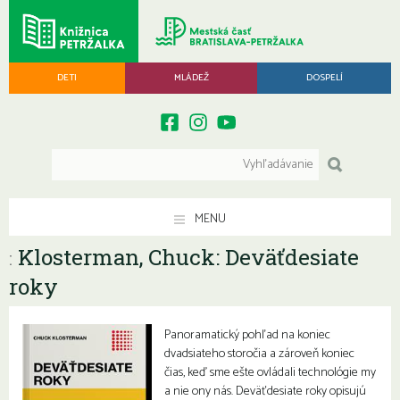
DETI
MLÁDEŽ
DOSPELÍ
MENU
Klosterman, Chuck: Deväťdesiate
:
roky
Panoramatický pohľad na koniec
dvadsiateho storočia a zároveň koniec
čias, keď sme ešte ovládali technológie my
a nie ony nás. Deväťdesiate roky opisujú