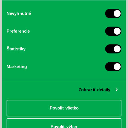
služby.
Výber
Nevyhnutné
súhlasu
McGrath, Andy: Tadej Pogačar:
Bárdy, Peter: Radičová
Prvá biografia najväčšieho
Preferencie
cyklistu modernej doby:
nezastaviteľný
Štatistiky
Marketing
Zobraziť detaily
Povoliť všetko
Povoliť výber