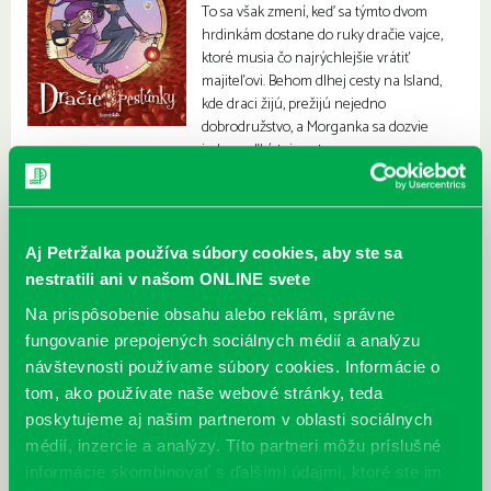
To sa však zmení, keď sa týmto dvom
hrdinkám dostane do ruky dračie vajce,
ktoré musia čo najrýchlejšie vrátiť
majiteľovi. Behom dlhej cesty na Island,
kde draci žijú, prežijú nejedno
dobrodružstvo, a Morganka sa dozvie
jedno veľké tajomstvo.
Aj Petržalka používa súbory cookies, aby ste sa
nestratili ani v našom ONLINE svete
Na prispôsobenie obsahu alebo reklám, správne
fungovanie prepojených sociálnych médií a analýzu
návštevnosti používame súbory cookies. Informácie o
tom, ako používate naše webové stránky, teda
poskytujeme aj našim partnerom v oblasti sociálnych
médií, inzercie a analýzy. Títo partneri môžu príslušné
informácie skombinovať s ďalšími údajmi, ktoré ste im