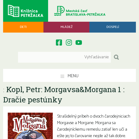
DETI
MLÁDEŽ
DOSPELÍ
MENU
Kopl, Petr: Morgavsa&Morgana 1 :
:
Dračie pestúnky
Strašidelný príbeh o dvoch čarodejniciach
Morgavse a Morgane. Morgana sa
čarodejníckemu remeslu zatiaľ len učí a
ešte jej to čarovanie nejde až tak dobre.