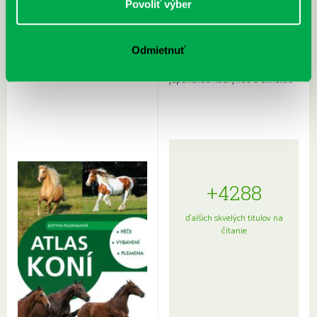
Povoliť výber
Odmietnuť
Rudź, Przemyslaw: Atlas hviezd:
Hardy, Paula: Japonsko na tanieri:
Sprievodca po hviezdnej oblohe
kompletný sprievodca
japonskou kuchyňou a etiketou
+4288
ďalších skvelých titulov na
čítanie