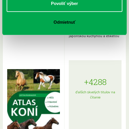
Povoliť výber
Odmietnuť
Rudź, Przemyslaw: Atlas hviezd:
Hardy, Paula: Japonsko na tanieri:
Sprievodca po hviezdnej oblohe
kompletný sprievodca
japonskou kuchyňou a etiketou
+4288
ďalších skvelých titulov na
čítanie