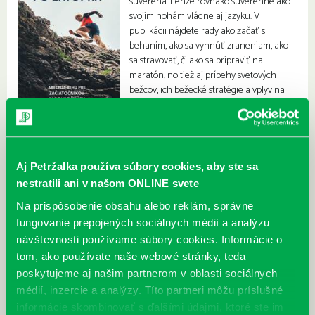
suveréna. Lenže rovnako suverénne ako
svojim nohám vládne aj jazyku. V
publikácii nájdete rady ako začať s
behaním, ako sa vyhnúť zraneniam, ako
sa stravovať, či ako sa pripraviť na
maratón, no tiež aj príbehy svetových
bežcov, ich bežecké stratégie a vplyv na
politiku.
Aj Petržalka používa súbory cookies, aby ste sa
nestratili ani v našom ONLINE svete
Na prispôsobenie obsahu alebo reklám, správne
fungovanie prepojených sociálnych médií a analýzu
návštevnosti používame súbory cookies. Informácie o
tom, ako používate naše webové stránky, teda
poskytujeme aj našim partnerom v oblasti sociálnych
médií, inzercie a analýzy. Títo partneri môžu príslušné
informácie skombinovať s ďalšími údajmi, ktoré ste im