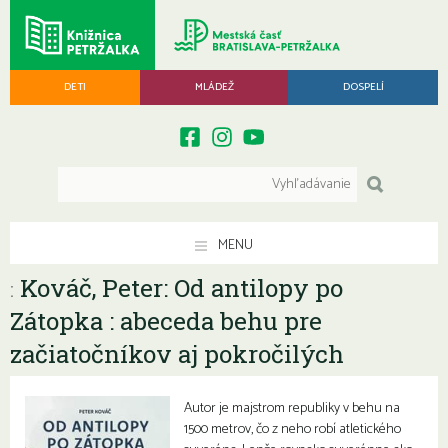
DETI
MLÁDEŽ
DOSPELÍ
MENU
Kováč, Peter: Od antilopy po
:
Zátopka : abeceda behu pre
začiatočníkov aj pokročilých
Autor je majstrom republiky v behu na
1500 metrov, čo z neho robí atletického