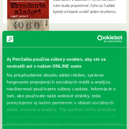
nám bude pripomínať, čoho sú ľudské
bytosti schopné urobiť jeden druhému.
Aj Petržalka používa súbory cookies, aby ste sa
nestratili ani v našom ONLINE svete
Na prispôsobenie obsahu alebo reklám, správne
fungovanie prepojených sociálnych médií a analýzu
návštevnosti používame súbory cookies. Informácie o
tom, ako používate naše webové stránky, teda
poskytujeme aj našim partnerom v oblasti sociálnych
médií, inzercie a analýzy. Títo partneri môžu príslušné
informácie skombinovať s ďalšími údajmi, ktoré ste im
poskytli, alebo ktoré od vás získali, keď ste používali ich