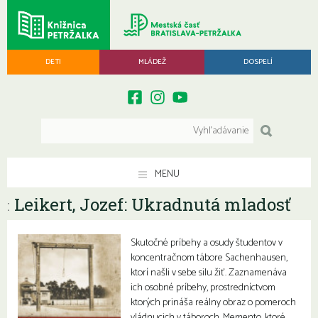
DETI
MLÁDEŽ
DOSPELÍ
MENU
Leikert, Jozef: Ukradnutá mladosť
:
Skutočné príbehy a osudy študentov v
koncentračnom tábore Sachenhausen,
ktorí našli v sebe silu žiť. Zaznamenáva
ich osobné príbehy, prostredníctvom
ktorých prináša reálny obraz o pomeroch
vládnucich v táboroch. Memento, ktoré