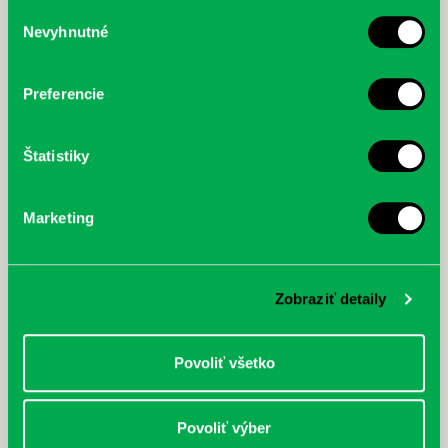
služby.
Výber
Nevyhnutné
súhlasu
McGrath, Andy: Tadej Pogačar:
Bárdy, Peter: Radičová
Prvá biografia najväčšieho
cyklistu modernej doby:
Preferencie
nezastaviteľný
Štatistiky
Marketing
Zobraziť detaily
Povoliť všetko
Povoliť výber