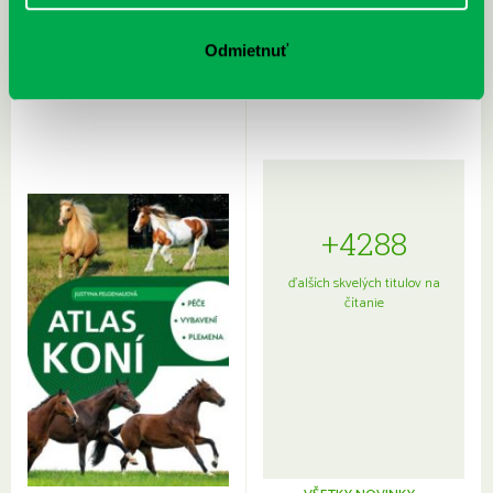
Rudź, Przemyslaw: Atlas hviezd:
Hardy, Paula: Japonsko na tanieri:
Sprievodca po hviezdnej oblohe
kompletný sprievodca
Odmietnuť
japonskou kuchyňou a etiketou
+4288
ďalších skvelých titulov na
čítanie