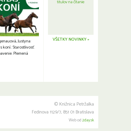
titulov na čítanie
VŠETKY NOVINKY »
genauová, Justyna:
s koní.: Starostlivosť.
avenie. Plemená
© Knižnica Petržalka
Fedinova 1129/7, 851 01 Bratislava
Web od
2day.sk