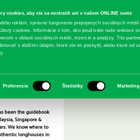
ry cookies, aby ste sa nestratili ani v našom ONLINE svete
lebo reklám, správne fungovanie prepojených sociálnych médií
bory cookies. Informácie o tom, ako používate naše webové st
erom v oblasti sociálnych médií, inzercie a analýzy. Títo partn
GY
SLUŽBY
PODUJATIA
POBOČKY
O KNIŽ
inovať s ďalšími údajmi, ktoré ste im poskytli, alebo ktoré od vá
y.
sia, Singapore and Brunei
Preferencie
Štatistiky
Marketing
as been the guidebook
laysia, Singapore &
ears. We know where to
uthentic longhouses in