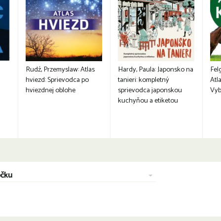
Rudź, Przemyslaw: Atlas
Hardy, Paula: Japonsko na
Fel
hviezd: Sprievodca po
tanieri: kompletný
Atla
hviezdnej oblohe
sprievodca japonskou
Vyb
kuchyňou a etiketou
očku