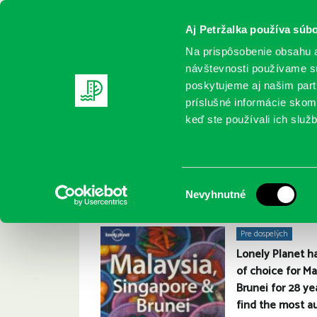
Aj Petržalka používa súbo
Na prispôsobenie obsahu a
návštevnosti používame sú
poskytujeme aj našim partn
REGISTRUJTE SA
ONLINE KATALÓ
príslušné informácie skomb
keď ste používali ich služb
Domov
Nové knihy
Malaysia, Singapore and Brunei
Malay
Simon Richmond:
Výber
Nevyhnutné
súhlasu
Pre dospelých
Lonely Planet h
of choice for Ma
Brunei for 28 y
find the most a