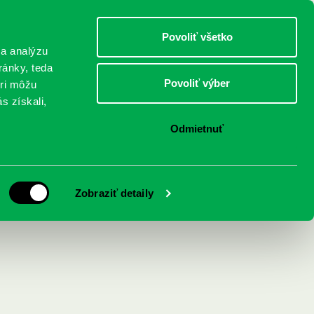
DETI
MLÁDEŽ
DOSPELÍ
Povoliť všetko
 a analýzu
ránky, teda
Povoliť výber
eri môžu
NICI
FEDINOVA
KONTAKTY
s získali,
Odmietnuť
Zobraziť detaily