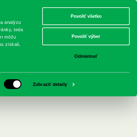
DETI
MLÁDEŽ
DOSPELÍ
Povoliť všetko
 a analýzu
ránky, teda
Povoliť výber
eri môžu
NICI
FEDINOVA
KONTAKTY
s získali,
Odmietnuť
nafúkačku 9
Zobraziť detaily