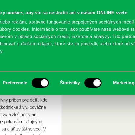
ry cookies, aby ste sa nestratili ani v našom ONLINE svete
lebo reklám, správne fungovanie prepojených sociálnych médií
bory cookies. Informácie o tom, ako používate naše webové st
erom v oblasti sociálnych médií, inzercie a analýzy. Títo partn
GY
SLUŽBY
PODUJATIA
POBOČKY
O KNIŽ
inovať s ďalšími údajmi, ktoré ste im poskytli, alebo ktoré od vá
y.
ra sfúkne nafúkačku 9
 Holubia agentúra sfúkne 
Preferencie
Štatistiky
Marketing
vny príbeh pre deti , kde
škodnícke živly, odvážne
vu a zločinci si ani
 spoluprácu s tajnými
sa diať zvláštne veci. V