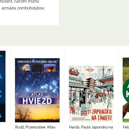
 mutant, ľuďom miznú
sa armáda zomboholubov.
Rudź, Przemyslaw: Atlas
Hardy, Paula: Japonsko na
Fel