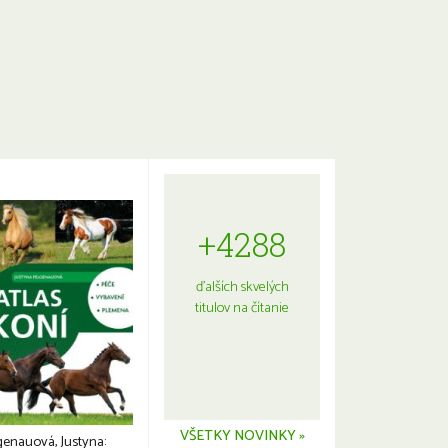
+4288
ďalších skvelých
titulov na čítanie
VŠETKY NOVINKY »
genauová, Justyna: