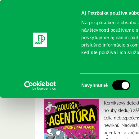
Aj Petržalka používa súbo
Na prispôsobenie obsahu a
návštevnosti používame sú
poskytujeme aj našim partn
REGISTRUJTE SA
ONLINE KATALÓ
príslušné informácie skomb
keď ste používali ich služb
Domov
Nové knihy
McDonald, Andrew: Holubia agentú
McDonald, Andrew:
:
Výber
Nevyhnutné
súhlasu
Komiksový detektí
holuby sledujú zá
čelia nebezpečenst
nevrknú. Nadviažu
agentami a začnú 