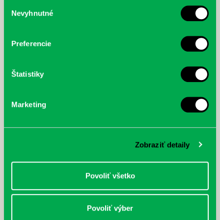
služby.
Výber
Nevyhnutné
súhlasu
McGrath, Andy: Tadej Pogačar:
Bárdy, Peter: Radičová
Prvá biografia najväčšieho
cyklistu modernej doby:
Preferencie
nezastaviteľný
Štatistiky
Marketing
Zobraziť detaily
Povoliť všetko
Povoliť výber