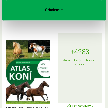
Rudź, Przemyslaw: Atlas hviezd:
Hardy, Paula: Japonsko na tanieri:
Sprievodca po hviezdnej oblohe
kompletný sprievodca
Odmietnuť
japonskou kuchyňou a etiketou
+4288
ďalších skvelých titulov na
čítanie
VŠETKY NOVINKY »
Felgenauová, Justyna: Atlas koní.: