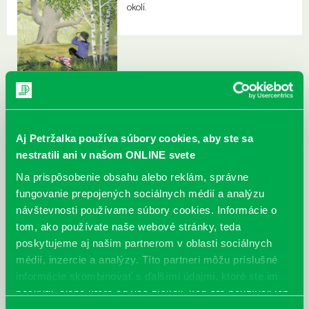
okolí.
Aj Petržalka používa súbory cookies, aby ste sa
nestratili ani v našom ONLINE svete
Na prispôsobenie obsahu alebo reklám, správne
fungovanie prepojených sociálnych médií a analýzu
návštevnosti používame súbory cookies. Informácie o
tom, ako používate naše webové stránky, teda
poskytujeme aj našim partnerom v oblasti sociálnych
médií, inzercie a analýzy. Títo partneri môžu príslušné
informácie skombinovať s ďalšími údajmi, ktoré ste im
poskytli, alebo ktoré od vás získali, keď ste používali ich