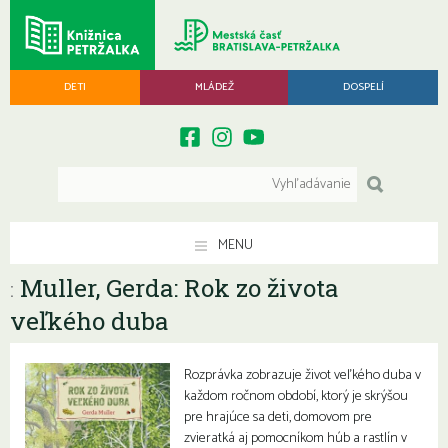
DETI
MLÁDEŽ
DOSPELÍ
MENU
Muller, Gerda: Rok zo života
:
veľkého duba
Rozprávka zobrazuje život veľkého duba v
každom ročnom období, ktorý je skrýšou
pre hrajúce sa deti, domovom pre
zvieratká aj pomocníkom húb a rastlín v