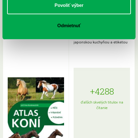
Povoliť výber
Odmietnuť
Rudź, Przemyslaw: Atlas hviezd:
Hardy, Paula: Japonsko na tanieri:
Sprievodca po hviezdnej oblohe
kompletný sprievodca
japonskou kuchyňou a etiketou
+4288
ďalších skvelých titulov na
čítanie