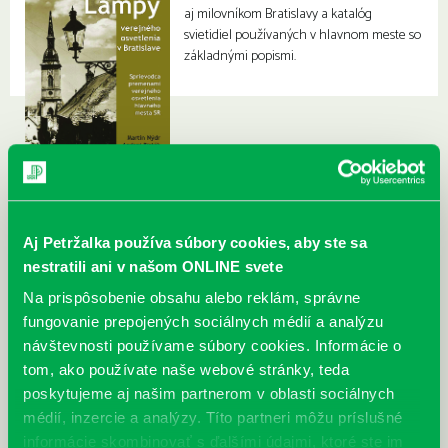
aj milovníkom Bratislavy a katalóg
svietidiel používaných v hlavnom meste so
základnými popismi.
Aj Petržalka používa súbory cookies, aby ste sa
nestratili ani v našom ONLINE svete
Na prispôsobenie obsahu alebo reklám, správne
fungovanie prepojených sociálnych médií a analýzu
návštevnosti používame súbory cookies. Informácie o
tom, ako používate naše webové stránky, teda
poskytujeme aj našim partnerom v oblasti sociálnych
médií, inzercie a analýzy. Títo partneri môžu príslušné
informácie skombinovať s ďalšími údajmi, ktoré ste im