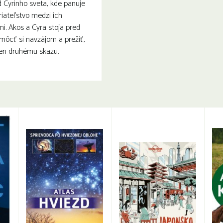
d Cyrinho sveta, kde panuje
iateľstvo medzi ich
i. Akos a Cyra stoja pred
môcť si navzájom a prežiť,
den druhému skazu.