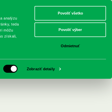
DETI
MLÁDEŽ
DOSPELÍ
Povoliť všetko
 a analýzu
ránky, teda
Povoliť výber
eri môžu
NICI
FEDINOVA
KONTAKTY
s získali,
Odmietnuť
Zobraziť detaily