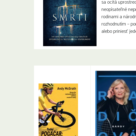
sa ocitá uprostre
neopísateľné nepr
rodinami a národm
rozhodnutím – po
alebo priniesť je