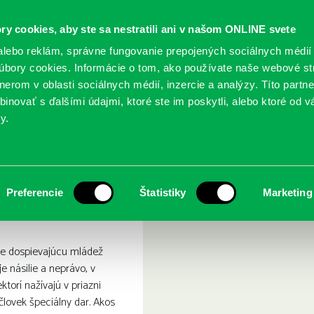
ry cookies, aby ste sa nestratili ani v našom ONLINE svete
lebo reklám, správne fungovanie prepojených sociálnych médií
bory cookies. Informácie o tom, ako používate naše webové st
erom v oblasti sociálnych médií, inzercie a analýzy. Títo partn
GY
SLUŽBY
PODUJATIA
POBOČKY
O KNIŽ
inovať s ďalšími údajmi, ktoré ste im poskytli, alebo ktoré od vá
y.
rti
Preferencie
Štatistiky
Marketing
e dospievajúcu mládež
e násilie a neprávo, v
iektorí nažívajú v priazni
lovek špeciálny dar. Akos