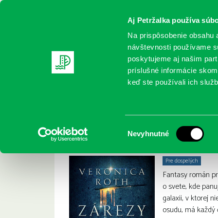
Aj Petržalka používa súbo
Na prispôsobenie obsahu a
návštevnosti používame sú
poskytujeme aj našim partn
REGISTRUJTE SA
ONLINE KATALÓ
príslušné informácie skomb
keď ste používali ich služb
Domov
Nové knihy
Roth, V.: Zárezy smrti
Roth, V.: Zárezy sm
:
Výber
Nevyhnutné
súhlasu
Pre dospelých
Fantasy román pr
o svete, kde panuj
galaxii, v ktorej n
osudu, má každý č