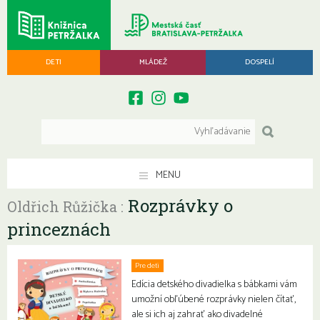
DETI
MLÁDEŽ
DOSPELÍ
MENU
Rozprávky o
Oldřich Růžička :
princeznách
Pre deti
Edícia detského divadielka s bábkami vám
umožní obľúbené rozprávky nielen čítať,
ale si ich aj zahrať ako divadelné