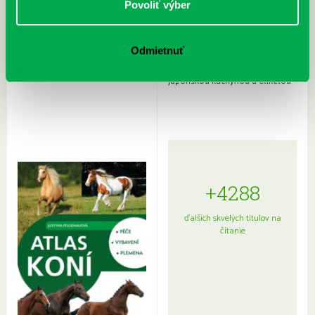
Povoliť výber
Odmietnuť
Rudź, Przemyslaw: Atlas hviezd:
Hardy, Paula: Japonsko na tanieri:
Sprievodca po hviezdnej oblohe
kompletný sprievodca
japonskou kuchyňou a etiketou
+4288
ďalších skvelých titulov na
čítanie