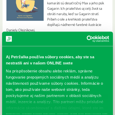
kamaráti sú desaťročný Max a jeho psík
Gagarin. Ich priateľstvo aj celý život sa
obráti naruby, keď sa Gagarin stratí.
Príbeh o sile a krehkosti priateľstva
dopĺňajú nádherné farebné ilustrácie
Daniely Olejníkovej.
Aj Petržalka používa súbory cookies, aby ste sa
nestratili ani v našom ONLINE svete
Na prispôsobenie obsahu alebo reklám, správne
fungovanie prepojených sociálnych médií a analýzu
návštevnosti používame súbory cookies. Informácie o
tom, ako používate naše webové stránky, teda
poskytujeme aj našim partnerom v oblasti sociálnych
médií, inzercie a analýzy. Títo partneri môžu príslušné
informácie skombinovať s ďalšími údajmi, ktoré ste im
poskytli, alebo ktoré od vás získali, keď ste používali ich