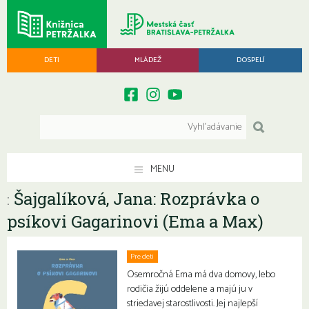
DETI
MLÁDEŽ
DOSPELÍ
MENU
Šajgalíková, Jana: Rozprávka o
:
psíkovi Gagarinovi (Ema a Max)
Pre deti
Osemročná Ema má dva domovy, lebo
rodičia žijú oddelene a majú ju v
striedavej starostlivosti. Jej najlepší