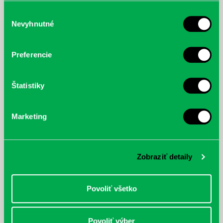
služby.
Výber
Nevyhnutné
súhlasu
McGrath, Andy: Tadej Pogačar:
Bárdy, Peter: Radičová
Prvá biografia najväčšieho
Preferencie
cyklistu modernej doby:
nezastaviteľný
Štatistiky
Marketing
Zobraziť detaily
Povoliť všetko
Povoliť výber