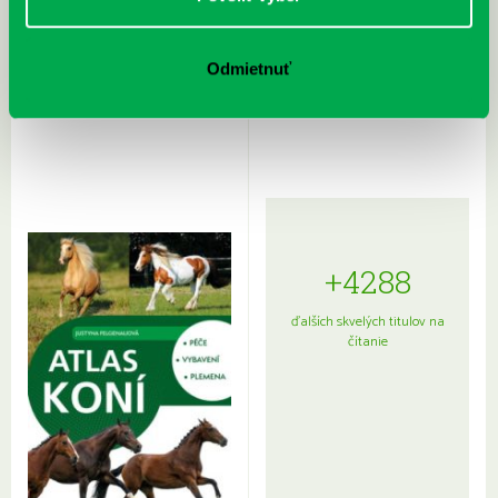
Rudź, Przemyslaw: Atlas hviezd:
Hardy, Paula: Japonsko na tanieri:
Odmietnuť
Sprievodca po hviezdnej oblohe
kompletný sprievodca
japonskou kuchyňou a etiketou
+4288
ďalších skvelých titulov na
čítanie