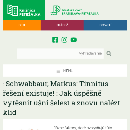
DETI
MLÁDEŽ
DOSPELÍ
MENU
Schwabbaur, Markus: Tinnitus
:
řešení existuje! : Jak úspěšně
vytěsnit ušní šelest a znovu nalézt
klid
Rôzne faktory, ktoré ovplyvňujú túto