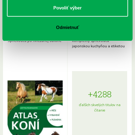
Povoliť výber
Odmietnuť
Rudź, Przemyslaw: Atlas hviezd:
Hardy, Paula: Japonsko na tanieri:
Sprievodca po hviezdnej oblohe
kompletný sprievodca
japonskou kuchyňou a etiketou
+4288
ďalších skvelých titulov na
čítanie