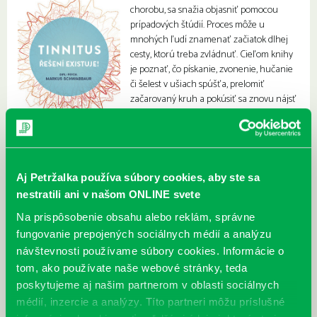
chorobu, sa snažia objasniť pomocou
prípadových štúdií. Proces môže u
mnohých ľudí znamenať začiatok dlhej
cesty, ktorú treba zvládnuť. Cieľom knihy
je poznať, čo pískanie, zvonenie, hučanie
či šelest v ušiach spúšťa, prelomiť
začarovaný kruh a pokúsiť sa znovu nájsť
kľud.
Aj Petržalka používa súbory cookies, aby ste sa
nestratili ani v našom ONLINE svete
Na prispôsobenie obsahu alebo reklám, správne
fungovanie prepojených sociálnych médií a analýzu
návštevnosti používame súbory cookies. Informácie o
tom, ako používate naše webové stránky, teda
poskytujeme aj našim partnerom v oblasti sociálnych
médií, inzercie a analýzy. Títo partneri môžu príslušné