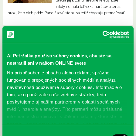
Stačia jej k tomu farebné kriedy. Ešte
nikdy nemala toľko kamarátov a teraz
hrozí, že o nich príde. Panelákovú stenu sa totiž chystajú premaľovať.
Aj Petržalka používa súbory cookies, aby ste sa
nestratili ani v našom ONLINE svete
Na prispôsobenie obsahu alebo reklám, správne
fungovanie prepojených sociálnych médií a analýzu
návštevnosti používame súbory cookies. Informácie o
tom, ako používate naše webové stránky, teda
poskytujeme aj našim partnerom v oblasti sociálnych
médií, inzercie a analýzy. Títo partneri môžu príslušné
informácie skombinovať s ďalšími údajmi, ktoré ste im
poskytli, alebo ktoré od vás získali, keď ste používali ich
služby.
Výber