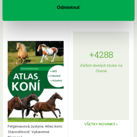
Sprievodca po hviezdnej oblohe
kompletný sprievodca
japonskou kuchyňou a etiketou
Odmietnuť
+4288
ďalších skvelých titulov na
čítanie
VŠETKY NOVINKY »
Felgenauová, Justyna: Atlas koní.:
Starostlivosť. Vybavenie.