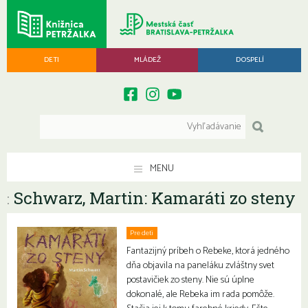
DETI
MLÁDEŽ
DOSPELÍ
MENU
Schwarz, Martin: Kamaráti zo steny
:
Pre deti
Fantazijný príbeh o Rebeke, ktorá jedného
dňa objavila na paneláku zvláštny svet
postavičiek zo steny. Nie sú úplne
dokonalé, ale Rebeka im rada pomôže.