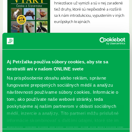
hniezdiace už vymizli a sú v nej zaradené
tiež druhy, ktoré sú nepôvodné a rozšírili
sa k nám introdukciou, vypustením v iných
európskych krajinách.
Aj Petržalka používa súbory cookies, aby ste sa
nestratili ani v našom ONLINE svete
Na prispôsobenie obsahu alebo reklám, správne
fungovanie prepojených sociálnych médií a analýzu
návštevnosti používame súbory cookies. Informácie o
tom, ako používate naše webové stránky, teda
poskytujeme aj našim partnerom v oblasti sociálnych
médií, inzercie a analýzy. Títo partneri môžu príslušné
informácie skombinovať s ďalšími údajmi, ktoré ste im
poskytli, alebo ktoré od vás získali, keď ste používali ich