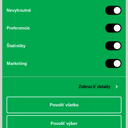
služby.
Výber
Nevyhnutné
súhlasu
McGrath, Andy: Tadej Pogačar:
Bárdy, Peter: Radičová
Prvá biografia najväčšieho
cyklistu modernej doby:
Preferencie
nezastaviteľný
Štatistiky
Marketing
Zobraziť detaily
Povoliť všetko
Povoliť výber