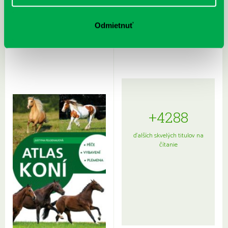
Rudź, Przemyslaw: Atlas hviezd:
Hardy, Paula: Japonsko na tanieri:
Odmietnuť
Sprievodca po hviezdnej oblohe
kompletný sprievodca
japonskou kuchyňou a etiketou
+4288
ďalších skvelých titulov na
čítanie