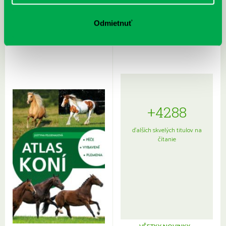
Rudź, Przemyslaw: Atlas hviezd:
Hardy, Paula: Japonsko na tanieri:
Sprievodca po hviezdnej oblohe
kompletný sprievodca
Odmietnuť
japonskou kuchyňou a etiketou
+4288
ďalších skvelých titulov na
čítanie