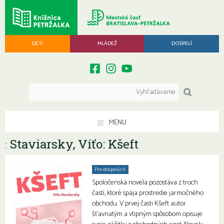
DETI
MLÁDEŽ
DOSPELÍ
MENU
Staviarsky, Víťo: Kšeft
:
Pre dospelých
Spoločenská novela pozostáva z troch
častí, ktoré spája prostredie jarmočného
obchodu. V prvej časti Kšeft autor
šťavnatým a vtipným spôsobom opisuje