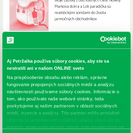
svoje zážitky z obchodných ciest. Novely
Markova dcéra a Loli paradička sú
realistickými sondami do života
jarmočných obchodníkov.
Aj Petržalka používa súbory cookies, aby ste sa
nestratili ani v našom ONLINE svete
Na prispôsobenie obsahu alebo reklám, správne
fungovanie prepojených sociálnych médií a analýzu
návštevnosti používame súbory cookies. Informácie o
tom, ako používate naše webové stránky, teda
poskytujeme aj našim partnerom v oblasti sociálnych
médií, inzercie a analýzy. Títo partneri môžu príslušné
informácie skombinovať s ďalšími údajmi, ktoré ste im
poskytli, alebo ktoré od vás získali, keď ste používali ich