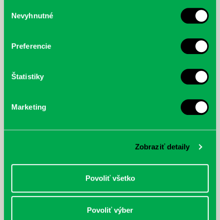
služby.
Výber
Nevyhnutné
súhlasu
McGrath, Andy: Tadej Pogačar:
Bárdy, Peter: Radičová
Prvá biografia najväčšieho
cyklistu modernej doby:
Preferencie
nezastaviteľný
Štatistiky
Marketing
Zobraziť detaily
Povoliť všetko
Povoliť výber