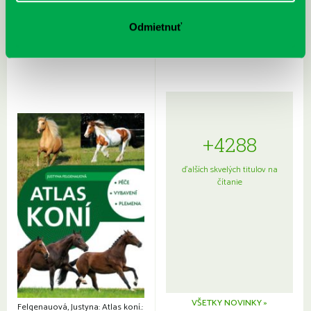
Rudź, Przemyslaw: Atlas hviezd:
Hardy, Paula: Japonsko na tanieri:
Sprievodca po hviezdnej oblohe
kompletný sprievodca
Odmietnuť
japonskou kuchyňou a etiketou
+4288
ďalších skvelých titulov na
čítanie
VŠETKY NOVINKY »
Felgenauová, Justyna: Atlas koní.: