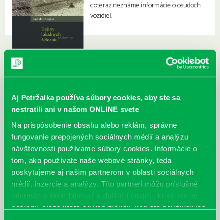
doteraz neznáme informácie o osudoch
vozidiel.
Aj Petržalka používa súbory cookies, aby ste sa
nestratili ani v našom ONLINE svete
Na prispôsobenie obsahu alebo reklám, správne
fungovanie prepojených sociálnych médií a analýzu
návštevnosti používame súbory cookies. Informácie o
tom, ako používate naše webové stránky, teda
poskytujeme aj našim partnerom v oblasti sociálnych
médií, inzercie a analýzy. Títo partneri môžu príslušné
informácie skombinovať s ďalšími údajmi, ktoré ste im
poskytli, alebo ktoré od vás získali, keď ste používali ich
služby.