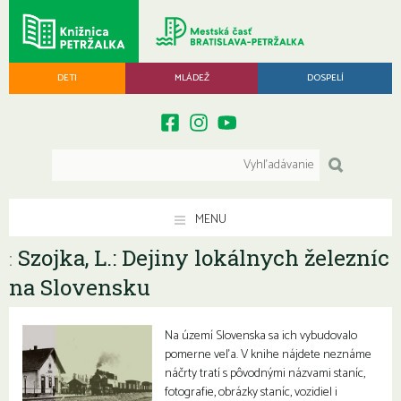
DETI
MLÁDEŽ
DOSPELÍ
MENU
Szojka, L.: Dejiny lokálnych železníc
:
na Slovensku
Na území Slovenska sa ich vybudovalo
pomerne veľa. V knihe nájdete neznáme
náčrty tratí s pôvodnými názvami staníc,
fotografie, obrázky staníc, vozidiel i