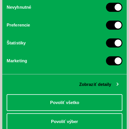
Výber
Nevyhnutné
súhlasu
McGrath, Andy: Tadej Pogačar:
Bárdy, Peter: Radičová
Prvá biografia najväčšieho
cyklistu modernej doby:
nezastaviteľný
Preferencie
Štatistiky
Marketing
Zobraziť detaily
Povoliť všetko
Povoliť výber