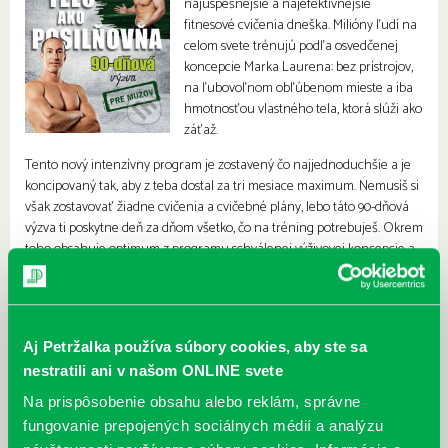
najúspešnejšie a najefektívnejšie
fitnesové cvičenia dneška. Milióny ľudí na
celom svete trénujú podľa osvedčenej
koncepcie Marka Laurena: bez prístrojov,
na ľubovoľnom obľúbenom mieste a iba
hmotnosťou vlastného tela, ktorá slúži ako
záťaž.
Tento nový intenzívny program je zostavený čo najjednoduchšie a je
koncipovaný tak, aby z teba dostal za tri mesiace maximum. Nemusíš si
však zostavovať žiadne cvičenia a cvičebné plány, lebo táto 90-dňová
výzva ti poskytne deň za dňom všetko, čo na tréning potrebuješ. Okrem
toho obsahuje optimum z programu schválenej výživovej koncepcie a
odporúčaní, ktoré predkladá fitnesový guru a autor bestsellerov Mark
Lauren.
A teraz už ide iba o to, vydržať! Po 90 dňoch budeš prekvapený, aké
veľkolepé zmeny možno dosiahnuť vďaka telesným cvičeniam a
Aj Petržalka používa súbory cookies, aby ste sa
správnej výžive za taký krátky čas.
nestratili ani v našom ONLINE svete
Na prispôsobenie obsahu alebo reklám, správne
fungovanie prepojených sociálnych médií a analýzu