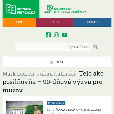
DETI
MLÁDEŽ
DOSPELÍ
MENU
Telo ako
Mark Lauren, Julian Galinski :
posilňovňa – 90-dňová výzva pre
mužov
Pre dospelých
Séria
Telo ako posilňovňa
predstavuje