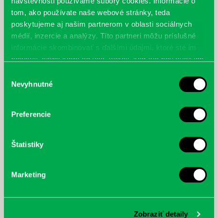
návštevnosti používame súbory cookies. Informácie o
tom, ako používate naše webové stránky, teda
poskytujeme aj našim partnerom v oblasti sociálnych
médií, inzercie a analýzy. Títo partneri môžu príslušné
informácie skombinovať s ďalšími údajmi, ktoré ste im
poskytli, alebo ktoré od vás získali, keď ste používali ich
služby.
Výber
Nevyhnutné
súhlasu
Preferencie
Štatistiky
McGrath, Andy: Tadej Pogačar:
Bárdy, Peter: Radičová
Prvá biografia najväčšieho
Marketing
cyklistu modernej doby:
nezastaviteľný
Zobraziť detaily