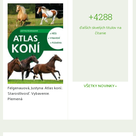
+4288
ďalších skvelých titulov na
čítanie
VŠETKY NOVINKY »
Felgenauová, Justyna: Atlas koní.:
Starostlivosť. Vybavenie.
Plemená