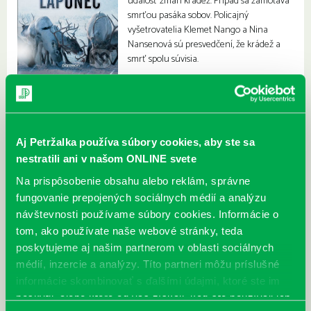
udalosť zmarí krádež. Prípad sa zamotáva
smrťou pasáka sobov. Policajný
vyšetrovatelia Klemet Nango a Nina
Nansenová sú presvedčení, že krádež a
smrť spolu súvisia.
Aj Petržalka používa súbory cookies, aby ste sa
nestratili ani v našom ONLINE svete
Na prispôsobenie obsahu alebo reklám, správne
fungovanie prepojených sociálnych médií a analýzu
návštevnosti používame súbory cookies. Informácie o
tom, ako používate naše webové stránky, teda
poskytujeme aj našim partnerom v oblasti sociálnych
médií, inzercie a analýzy. Títo partneri môžu príslušné
informácie skombinovať s ďalšími údajmi, ktoré ste im
poskytli, alebo ktoré od vás získali, keď ste používali ich