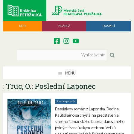
DETI
MLÁDEŽ
DOSPELÍ
MENU
Truc, O.: Poslední Laponec
:
Pre dospelých
Detektívny román z Laponska. Dedina
Kautokeino sa chystá na predstavenie
starého šamanského bubna, darovaného
jedným francúzskym vedcom. Veľkú