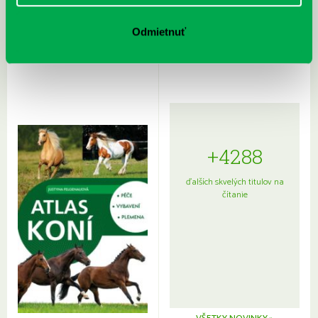
Rudź, Przemyslaw: Atlas hviezd:
Hardy, Paula: Japonsko na tanieri:
Sprievodca po hviezdnej oblohe
kompletný sprievodca
Odmietnuť
japonskou kuchyňou a etiketou
+4288
ďalších skvelých titulov na
čítanie