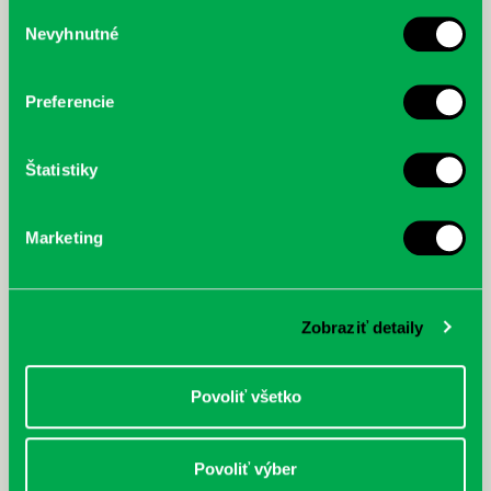
služby.
Výber
Nevyhnutné
súhlasu
McGrath, Andy: Tadej Pogačar:
Bárdy, Peter: Radičová
Prvá biografia najväčšieho
cyklistu modernej doby:
Preferencie
nezastaviteľný
Štatistiky
Marketing
Zobraziť detaily
Povoliť všetko
Povoliť výber