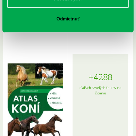
Rudź, Przemyslaw: Atlas hviezd:
Hardy, Paula: Japonsko na tanieri:
Odmietnuť
Sprievodca po hviezdnej oblohe
kompletný sprievodca
japonskou kuchyňou a etiketou
+4288
ďalších skvelých titulov na
čítanie