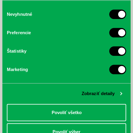
služby.
Výber
Nevyhnutné
súhlasu
McGrath, Andy: Tadej Pogačar:
Bárdy, Peter: Radičová
Prvá biografia najväčšieho
Preferencie
cyklistu modernej doby:
nezastaviteľný
Štatistiky
Marketing
Zobraziť detaily
Povoliť všetko
Povoliť výber