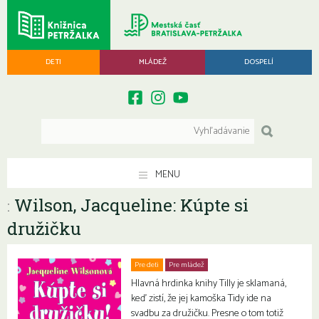
DETI
MLÁDEŽ
DOSPELÍ
MENU
Wilson, Jacqueline: Kúpte si
:
družičku
Pre deti
Pre mládež
Hlavná hrdinka knihy Tilly je sklamaná,
keď zistí, že jej kamoška Tidy ide na
svadbu za družičku. Presne o tom totiž