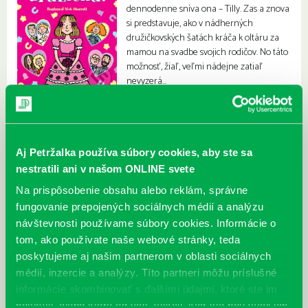
dennodenne sníva ona – Tilly. Zas a znova
si predstavuje, ako v nádherných
družičkovských šatách kráča k oltáru za
mamou na svadbe svojich rodičov. No táto
možnosť, žiaľ, veľmi nádejne zatiaľ
nevyzerá…
Aj Petržalka používa súbory cookies, aby ste sa
nestratili ani v našom ONLINE svete
Na prispôsobenie obsahu alebo reklám, správne
fungovanie prepojených sociálnych médií a analýzu
návštevnosti používame súbory cookies. Informácie o
tom, ako používate naše webové stránky, teda
poskytujeme aj našim partnerom v oblasti sociálnych
médií, inzercie a analýzy. Títo partneri môžu príslušné
informácie skombinovať s ďalšími údajmi, ktoré ste im
poskytli, alebo ktoré od vás získali, keď ste používali ich