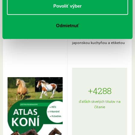
Povoliť výber
Odmietnuť
Rudź, Przemyslaw: Atlas hviezd:
Hardy, Paula: Japonsko na tanieri:
Sprievodca po hviezdnej oblohe
kompletný sprievodca
japonskou kuchyňou a etiketou
+4288
ďalších skvelých titulov na
čítanie