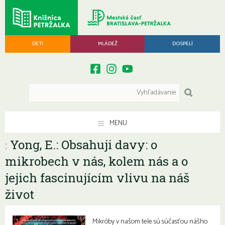
DETI
MLÁDEŽ
DOSPELÍ
MENU
Yong, E.: Obsahuji davy: o
:
mikrobech v nás, kolem nás a o
jejich fascinujícím vlivu na náš
život
Mikróby v našom tele sú súčasťou nášho