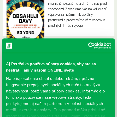
imunitného systému a chránia nás pred
chorobami. Zavedieme vás na veľkolepú
výpravu za našimi mikrobiálnymi
partnermi a predstavíme vám vedcov v
predných líniách vývoja.
Aj Petržalka používa súbory cookies, aby ste sa
nestratili ani v našom ONLINE svete
Na prispôsobenie obsahu alebo reklám, správne
fungovanie prepojených sociálnych médií a analýzu
návštevnosti používame súbory cookies. Informácie o
tom, ako používate naše webové stránky, teda
poskytujeme aj našim partnerom v oblasti sociálnych
médií, inzercie a analýzy. Títo partneri môžu príslušné
informácie skombinovať s ďalšími údajmi, ktoré ste im