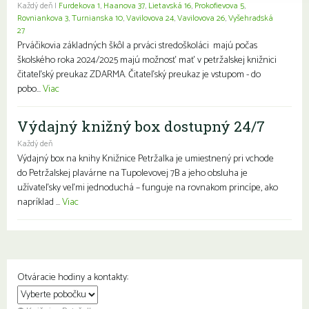
Každý deň |
Furdekova 1
,
Haanova 37
,
Lietavská 16
,
Prokofievova 5
,
Rovniankova 3
,
Turnianska 10
,
Vavilovova 24
,
Vavilovova 26
,
Vyšehradská
27
Prváčikovia základných škôl a prváci stredoškoláci majú počas
školského roka 2024/2025 majú možnosť mať v petržalskej knižnici
čitateľský preukaz ZDARMA. Čitateľský preukaz je vstupom - do
pobo...
Viac
Výdajný knižný box dostupný 24/7
Každý deň
Výdajný box na knihy Knižnice Petržalka je umiestnený pri vchode
do Petržalskej plavárne na Tupolevovej 7B a jeho obsluha je
užívateľsky veľmi jednoduchá – funguje na rovnakom princípe, ako
napríklad ...
Viac
Otváracie hodiny a kontakty: