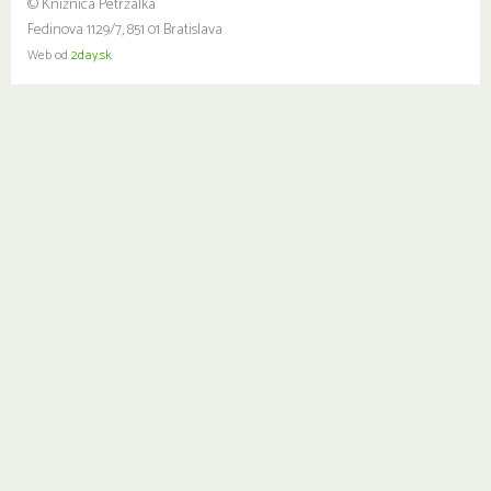
© Knižnica Petržalka
Fedinova 1129/7, 851 01 Bratislava
Web od
2day.sk