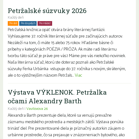
Petržalské súzvuky 2026
Každý deň
Pre deti
Pre dospelých
Pre mládež
Petržalská knižnica opäť otvára brány literárnej fantázii.
Vyhlasujeme 37. ročník literárnej súťaže pre začínajúcich autorov.
Nezáleží na tom, či máte 15 alebo 75 rokov. Hľadáme básne či
príbehy v kategóriách POÉZIA / PRÓZA. Ak máte radi literárnu
tvorbu táto súťaž je práve pre vás:) Máme pre vás niekoľko noviniek.
Naša literárna súťaž, ktorú ste doteraz poznali ako Petržalské
súzvuky Ferka Urbánka vstupuje do 37. ročníka s novým, skráteným,
ale o to výstižnejším názvom Petržals...
Viac
Výstava VÝKLENOK. Petržalka
očami Alexandry Barth
Každý deň |
Vavilovova 26
Alexandra Barth prezentuje diela, ktoré sa venujú prevažne
záznamu mestského prostredia a mestských zátiší. Výstava ponúka
trinásť diel. Pre prezentované diela je príznačný autorkin záujem o
urbánne prostredie, čo sa prejavuje v znázorneniach bytového, ako