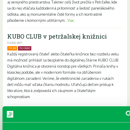
aj verejného priestranstva. Takmer celý život prežila v Petržalke, kde
sa do nej vtláčala každodenná prítomnosť a šedosť panelákového
sídliska, ako aj monumentálne čisté formy a ich kontrastné
pôsobenie s komornými utilitárnym...
Viac
KUBO CLUB v petržalskej knižnici
Každý deň
Pre deti
Pre mládež
Rodiny s deťmi
Každý registrovaný čitateľ alebo čitateľka knižnice bez rozdielu veku
má možnosť prihlásiť sa bezplatne do digitálnej čitárne KUBO CLUB.
Digitálna knižnica je otvorená nonstop pre všetkých. Prináša knihy v
klasickej podobe, ale v modernom formáte na obľúbenom
digitálnom zariadení. Veríme, že elektronické zariadenia v rukách
detí môžu mať vďaka čítaniu hodnotu. Uľahčujú deťom prístup k
literatúre, ktorá zodpovedá ich záujmom a čitateľským
schopnostiam.
Vyhlasujeme 36. ročník literárnej
súťaže neprofesionálnych autoriek a
autorov Petržalské súzvuky Ferka