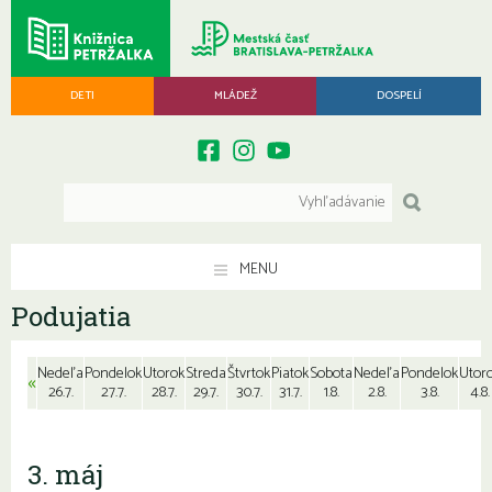
DETI
MLÁDEŽ
DOSPELÍ
MENU
Podujatia
Nedeľa
Pondelok
Utorok
Streda
Štvrtok
Piatok
Sobota
Nedeľa
Pondelok
Utor
«
26.7.
27.7.
28.7.
29.7.
30.7.
31.7.
1.8.
2.8.
3.8.
4.8.
3. máj