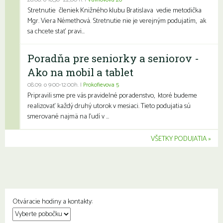
28.08. o 18,30- 22,00 h. |
Vavilovova 26
Stretnutie členiek Knižného klubu Bratislava vedie metodička
Mgr. Viera Némethová. Stretnutie nie je verejným podujatím, ak
sa chcete stať pravi...
Poradňa pre seniorky a seniorov -
Ako na mobil a tablet
08.09. o 9:00-12:00h. |
Prokofievova 5
Pripravili sme pre vás pravidelné poradenstvo, ktoré budeme
realizovať každý druhý utorok v mesiaci. Tieto podujatia sú
smerované najmä na ľudí v ...
VŠETKY PODUJATIA
Otváracie hodiny a kontakty: