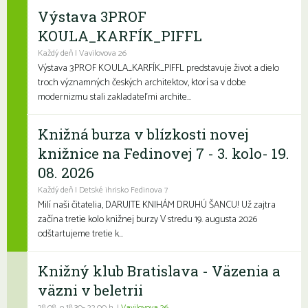
Výstava 3PROF
KOULA_KARFÍK_PIFFL
Každý deň | Vavilovova 26
Výstava 3PROF KOULA_KARFÍK_PIFFL predstavuje život a dielo
troch významných českých architektov, ktorí sa v dobe
modernizmu stali zakladateľmi archite...
Knižná burza v blízkosti novej
knižnice na Fedinovej 7 - 3. kolo- 19.
08. 2026
Každý deň | Detské ihrisko Fedinova 7
Milí naši čitatelia, DARUJTE KNIHÁM DRUHÚ ŠANCU! Už zajtra
začína tretie kolo knižnej burzy V stredu 19. augusta 2026
odštartujeme tretie k...
Knižný klub Bratislava - Väzenia a
väzni v beletrii