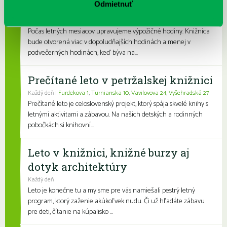
Letné výpožičné hodiny knižnice
Odmietnuť
Každý deň |
Furdekova 1
,
Haanova 37
,
Rovniankova 3
,
Turnianska 10
,
Vavilovova 24
,
Vavilovova 26
,
Vyšehradská 27
Počas letných mesiacov upravujeme výpožičné hodiny. Knižnica
bude otvorená viac v dopoludňajších hodinách a menej v
podvečerných hodinách, keď býva na...
Prečítané leto v petržalskej knižnici
Každý deň |
Furdekova 1
,
Turnianska 10
,
Vavilovova 24
,
Vyšehradská 27
Prečítané leto je celoslovenský projekt, ktorý spája skvelé knihy s
letnými aktivitami a zábavou. Na našich detských a rodinných
pobočkách si knihovní...
Leto v knižnici, knižné burzy aj
dotyk architektúry
Každý deň
Leto je konečne tu a my sme pre vás namiešali pestrý letný
program, ktorý zaženie akúkoľvek nudu. Či už hľadáte zábavu
pre deti, čítanie na kúpalisko ...