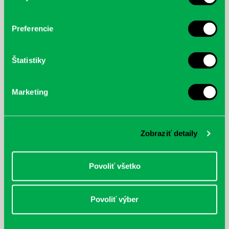
Máme skvelé správy pre všetkých milovníkov kníh a príbehov!
Odteraz si môžete v našej knižnici nielen požičať klasické
papierové knihy a e-knihy, a...
Preferencie
Výdajný knižný box dostupný 24/7
Štatistiky
Každý deň
Výdajný box na knihy Knižnice Petržalka je umiestnený pri
vchode do Petržalskej plavárne na Tupolevovej 7B a jeho obsluha
Marketing
je užívateľsky veľmi jednodu...
Kubo Club už aj v petržalskej
Zobraziť detaily
knižnici
Každý deň |
Furdekova 1
,
Haanova 37
,
Lietavská 16
,
Prokofievova 5
,
Rovniankova 3
,
Turnianska 10
,
Vavilovova 24
,
Vavilovova 26
,
Povoliť všetko
Vyšehradská 27
Obľúbení knižní hrdinovia už aj v petržalskej knižnici. Mať so
sebou vždy a všade po ruke kvalitnú a ľúbivú knihu na čítanie pre
Povoliť výber
deti je naozaj skv...