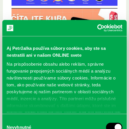
Aj Petržalka používa súbory cookies, aby ste sa
nestratili ani v našom ONLINE svete
Na prispôsobenie obsahu alebo reklám, správne
fungovanie prepojených sociálnych médií a analýzu
návštevnosti používame súbory cookies. Informácie o
tom, ako používate naše webové stránky, teda
poskytujeme aj našim partnerom v oblasti sociálnych
Najbližšie podujatia
médií, inzercie a analýzy. Títo partneri môžu príslušné
informácie skombinovať s ďalšími údajmi, ktoré ste im
Čítame ušami. Audioknihy v
DNES
poskytli, alebo ktoré od vás získali, keď ste používali ich
ponuke petržalskej knižnice
služby.
Výber
Každý deň
Nevyhnutné
súhlasu