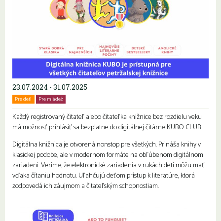
23.07.2024 - 31.07.2025
Pre deti
Pre mládež
Rodiny s deťmi
Každý registrovaný čitateľ alebo čitateľka knižnice bez rozdielu veku
má možnosť prihlásiť sa bezplatne do digitálnej čitárne KUBO CLUB.
Digitálna knižnica je otvorená nonstop pre všetkých. Prináša knihy v
klasickej podobe, ale v modernom formáte na obľúbenom digitálnom
zariadení. Veríme, že elektronické zariadenia v rukách detí môžu mať
vďaka čítaniu hodnotu. Uľahčujú deťom prístup k literatúre, ktorá
zodpovedá ich záujmom a čitateľským schopnostiam.