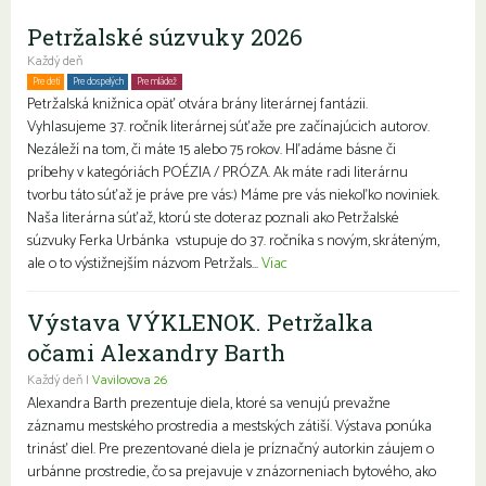
Petržalské súzvuky 2026
Každý deň
Pre deti
Pre dospelých
Pre mládež
Petržalská knižnica opäť otvára brány literárnej fantázii.
Vyhlasujeme 37. ročník literárnej súťaže pre začínajúcich autorov.
Nezáleží na tom, či máte 15 alebo 75 rokov. Hľadáme básne či
príbehy v kategóriách POÉZIA / PRÓZA. Ak máte radi literárnu
tvorbu táto súťaž je práve pre vás:) Máme pre vás niekoľko noviniek.
Naša literárna súťaž, ktorú ste doteraz poznali ako Petržalské
súzvuky Ferka Urbánka vstupuje do 37. ročníka s novým, skráteným,
ale o to výstižnejším názvom Petržals...
Viac
Výstava VÝKLENOK. Petržalka
očami Alexandry Barth
Každý deň |
Vavilovova 26
Alexandra Barth prezentuje diela, ktoré sa venujú prevažne
záznamu mestského prostredia a mestských zátiší. Výstava ponúka
trinásť diel. Pre prezentované diela je príznačný autorkin záujem o
urbánne prostredie, čo sa prejavuje v znázorneniach bytového, ako