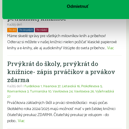
Odmietnuť
Čítame ušami. Audioknihy v ponuke
petržalskej knižnice
Každý deň
Pre deti
Pre dospelých
Pre mládež
Rodiny s deťmi
Seniori
Znevýhodnení
Máme skvelé správy pre všetkých milovníkov kníh a príbehov!
Odteraz si môžete v našej knižnici nielen požičať klasické papierové
knihy a e-knihy, ale aj audioknihy! Vstúpte do sveta príbehov...
Viac
Prvýkrát do školy, prvýkrát do
knižnice- zápis prváčikov a prvákov
zdarma
Každý deň |
Furdekova 1
,
Haanova 37
,
Lietavská 16
,
Prokofievova 5
,
Rovniankova 3
,
Turnianska 10
,
Vavilovova 24
,
Vavilovova 26
,
Vyšehradská
27
Prváčikovia základných škôl a prváci stredoškoláci majú počas
školského roka 2024/2025 majú možnosť mať v petržalskej knižnici
čitateľský preukaz ZDARMA. Čitateľský preukaz je vstupom - do
pobo...
Viac