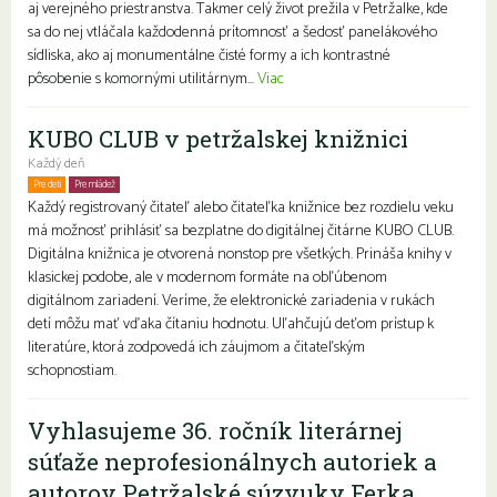
aj verejného priestranstva. Takmer celý život prežila v Petržalke, kde
sa do nej vtláčala každodenná prítomnosť a šedosť panelákového
sídliska, ako aj monumentálne čisté formy a ich kontrastné
pôsobenie s komornými utilitárnym...
Viac
KUBO CLUB v petržalskej knižnici
Každý deň
Pre deti
Pre mládež
Rodiny s deťmi
Každý registrovaný čitateľ alebo čitateľka knižnice bez rozdielu veku
má možnosť prihlásiť sa bezplatne do digitálnej čitárne KUBO CLUB.
Digitálna knižnica je otvorená nonstop pre všetkých. Prináša knihy v
klasickej podobe, ale v modernom formáte na obľúbenom
digitálnom zariadení. Veríme, že elektronické zariadenia v rukách
detí môžu mať vďaka čítaniu hodnotu. Uľahčujú deťom prístup k
literatúre, ktorá zodpovedá ich záujmom a čitateľským
schopnostiam.
Vyhlasujeme 36. ročník literárnej
súťaže neprofesionálnych autoriek a
autorov Petržalské súzvuky Ferka