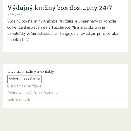
Výdajný knižný box dostupný 24/7
Každý deň
Výdajný box na knihy Knižnice Petržalka je umiestnený pri vchode
do Petržalskej plavárne na Tupolevovej 7B a jeho obsluha je
užívateľsky veľmi jednoduchá – funguje na rovnakom princípe, ako
napríklad ...
Viac
Otváracie hodiny a kontakty:
© Knižnica Petržalka
Fedinova 1129/7, 851 01 Bratislava
Web od
2day.sk