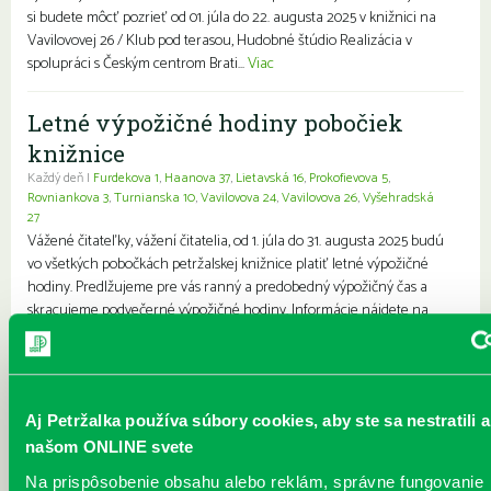
si budete môcť pozrieť od 01. júla do 22. augusta 2025 v knižnici na
Vavilovovej 26 / Klub pod terasou, Hudobné štúdio Realizácia v
spolupráci s Českým centrom Brati...
Viac
Letné výpožičné hodiny pobočiek
knižnice
Každý deň |
Furdekova 1
,
Haanova 37
,
Lietavská 16
,
Prokofievova 5
,
Rovniankova 3
,
Turnianska 10
,
Vavilovova 24
,
Vavilovova 26
,
Vyšehradská
27
Vážené čitateľky, vážení čitatelia, od 1. júla do 31. augusta 2025 budú
vo všetkých pobočkách petržalskej knižnice platiť letné výpožičné
hodiny. Predlžujeme pre vás ranný a predobedný výpožičný čas a
skracujeme podvečerné výpožičné hodiny. Informácie nájdete na
našej webovej stránke www.kniznicapetrzalka.sk/pobocky. Sobotné
výpožičné služby budú počas letných prázdnin zrušené. Využite aj
možnosť objednať si knihy do nášho výdajného boxu, ktorý nájdete
vedľa vchodu do Petržalskej pla...
Viac
Aj Petržalka používa súbory cookies, aby ste sa nestratili a
našom ONLINE svete
Leto v knižnici - júl / august
Na prispôsobenie obsahu alebo reklám, správne fungovanie
Každý deň