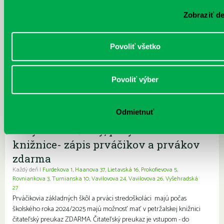
Pravidelné podujatia
Zobraziť de
Čítame ušami. Audioknihy v ponuke
Povoliť všetko
petržalskej knižnice
Každý deň
Pre deti
Pre dospelých
Pre mládež
Rodiny s deťmi
Seniori
Znevýhodnení
Povoliť výber
Máme skvelé správy pre všetkých milovníkov kníh a príbehov!
Odteraz si môžete v našej knižnici nielen požičať klasické papierové
knihy a e-knihy, ale aj audioknihy! Vstúpte do sveta príbehov...
Viac
Odmietnuť
Prvýkrát do školy, prvýkrát do
knižnice- zápis prváčikov a prvákov
zdarma
Každý deň |
Furdekova 1
,
Haanova 37
,
Lietavská 16
,
Prokofievova 5
,
Rovniankova 3
,
Turnianska 10
,
Vavilovova 24
,
Vavilovova 26
,
Vyšehradská
27
Prváčikovia základných škôl a prváci stredoškoláci majú počas
školského roka 2024/2025 majú možnosť mať v petržalskej knižnici
čitateľský preukaz ZDARMA. Čitateľský preukaz je vstupom - do