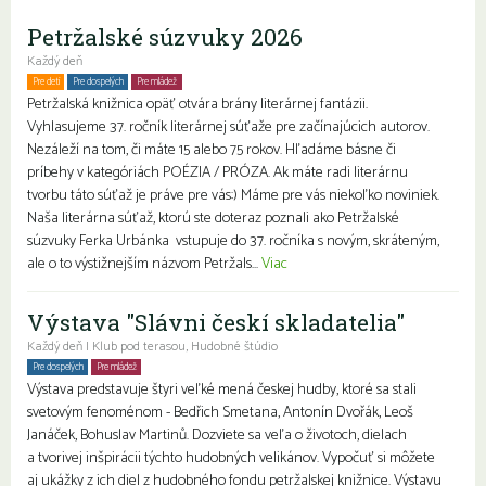
Petržalské súzvuky 2026
Každý deň
Pre deti
Pre dospelých
Pre mládež
Petržalská knižnica opäť otvára brány literárnej fantázii.
Vyhlasujeme 37. ročník literárnej súťaže pre začínajúcich autorov.
Nezáleží na tom, či máte 15 alebo 75 rokov. Hľadáme básne či
príbehy v kategóriách POÉZIA / PRÓZA. Ak máte radi literárnu
tvorbu táto súťaž je práve pre vás:) Máme pre vás niekoľko noviniek.
Naša literárna súťaž, ktorú ste doteraz poznali ako Petržalské
súzvuky Ferka Urbánka vstupuje do 37. ročníka s novým, skráteným,
ale o to výstižnejším názvom Petržals...
Viac
Výstava "Slávni českí skladatelia"
Každý deň | Klub pod terasou, Hudobné štúdio
Pre dospelých
Pre mládež
Rodiny s deťmi
Seniori
Výstava predstavuje štyri veľké mená českej hudby, ktoré sa stali
svetovým fenoménom - Bedřich Smetana, Antonín Dvořák, Leoš
Janáček, Bohuslav Martinů. Dozviete sa veľa o životoch, dielach
a tvorivej inšpirácii týchto hudobných velikánov. Vypočuť si môžete
aj ukážky z ich diel z hudobného fondu petržalskej knižnice. Výstavu