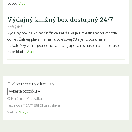
pobo...
Viac
Výdajný knižný box dostupný 24/7
Každý deň
Výdajný box na knihy Knižnice Petržalka je umiestnený pri vchode
do Petržalskej plavárne na Tupolevovej 7B a jeho obsluha je
užívateľsky veľmi jednoduchá – funguje na rovnakom princípe, ako
napríklad ...
Viac
Otváracie hodiny a kontakty:
© Knižnica Petržalka
Fedinova 1129/7, 851 01 Bratislava
Web od
2day.sk