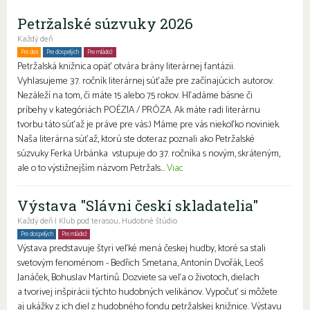
Petržalské súzvuky 2026
Každý deň
Pre deti
Pre dospelých
Pre mládež
Petržalská knižnica opäť otvára brány literárnej fantázii.
Vyhlasujeme 37. ročník literárnej súťaže pre začínajúcich autorov.
Nezáleží na tom, či máte 15 alebo 75 rokov. Hľadáme básne či
príbehy v kategóriách POÉZIA / PRÓZA. Ak máte radi literárnu
tvorbu táto súťaž je práve pre vás:) Máme pre vás niekoľko noviniek.
Naša literárna súťaž, ktorú ste doteraz poznali ako Petržalské
súzvuky Ferka Urbánka vstupuje do 37. ročníka s novým, skráteným,
ale o to výstižnejším názvom Petržals...
Viac
Výstava "Slávni českí skladatelia"
Každý deň | Klub pod terasou, Hudobné štúdio
Pre dospelých
Pre mládež
Rodiny s deťmi
Seniori
Výstava predstavuje štyri veľké mená českej hudby, ktoré sa stali
svetovým fenoménom - Bedřich Smetana, Antonín Dvořák, Leoš
Janáček, Bohuslav Martinů. Dozviete sa veľa o životoch, dielach
a tvorivej inšpirácii týchto hudobných velikánov. Vypočuť si môžete
aj ukážky z ich diel z hudobného fondu petržalskej knižnice. Výstavu