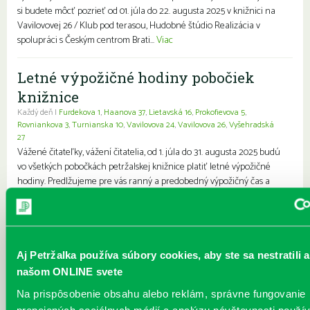
si budete môcť pozrieť od 01. júla do 22. augusta 2025 v knižnici na
Vavilovovej 26 / Klub pod terasou, Hudobné štúdio Realizácia v
spolupráci s Českým centrom Brati...
Viac
Letné výpožičné hodiny pobočiek
knižnice
Každý deň |
Furdekova 1
,
Haanova 37
,
Lietavská 16
,
Prokofievova 5
,
Rovniankova 3
,
Turnianska 10
,
Vavilovova 24
,
Vavilovova 26
,
Vyšehradská
27
Vážené čitateľky, vážení čitatelia, od 1. júla do 31. augusta 2025 budú
vo všetkých pobočkách petržalskej knižnice platiť letné výpožičné
hodiny. Predlžujeme pre vás ranný a predobedný výpožičný čas a
skracujeme podvečerné výpožičné hodiny. Informácie nájdete na
našej webovej stránke www.kniznicapetrzalka.sk/pobocky. Sobotné
výpožičné služby budú počas letných prázdnin zrušené. Využite aj
možnosť objednať si knihy do nášho výdajného boxu, ktorý nájdete
vedľa vchodu do Petržalskej pla...
Viac
Aj Petržalka používa súbory cookies, aby ste sa nestratili a
našom ONLINE svete
Leto v knižnici - júl / august
Na prispôsobenie obsahu alebo reklám, správne fungovanie
Každý deň