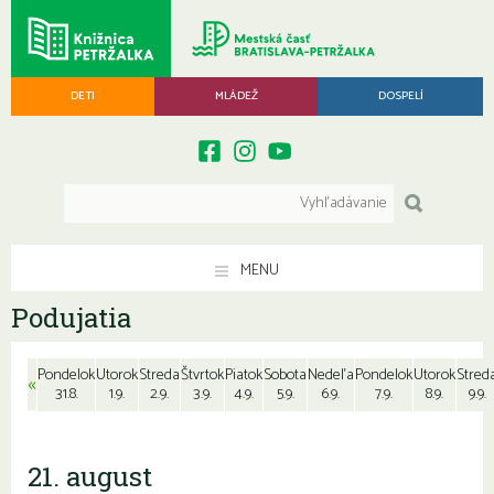
DETI
MLÁDEŽ
DOSPELÍ
MENU
Podujatia
Pondelok
Utorok
Streda
Štvrtok
Piatok
Sobota
Nedeľa
Pondelok
Utorok
Stred
«
31.8.
1.9.
2.9.
3.9.
4.9.
5.9.
6.9.
7.9.
8.9.
9.9.
21. august