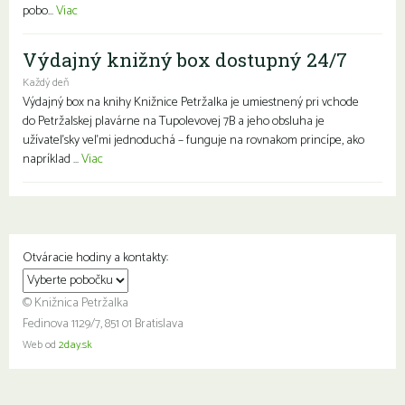
pobo...
Viac
Výdajný knižný box dostupný 24/7
Každý deň
Výdajný box na knihy Knižnice Petržalka je umiestnený pri vchode
do Petržalskej plavárne na Tupolevovej 7B a jeho obsluha je
užívateľsky veľmi jednoduchá – funguje na rovnakom princípe, ako
napríklad ...
Viac
Otváracie hodiny a kontakty:
© Knižnica Petržalka
Fedinova 1129/7, 851 01 Bratislava
Web od
2day.sk