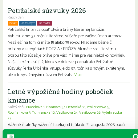
Petržalské súzvuky 2026
Každý deň
Pre deti
Pre dospelých
Pre mládež
Petržalská knižnica opäť otvára brány literárnej fantázii.
Vyhlasujeme 37. ročník literárnej súťaže pre začínajúcich autorov.
Nezáleží na tom, či máte 15 alebo 75 rokov. Hľadáme básne či
príbehy v kategóriách POÉZIA / PRÓZA. Ak máte radi literárnu
tvorbu táto súťaž je práve pre vás:) Máme pre vás niekoľko noviniek.
Naša literárna súťaž, ktorú ste doteraz poznali ako Petržalské
súzvuky Ferka Urbánka vstupuje do 37. ročníka s novým, skráteným,
ale o to výstižnejším názvom Petržals...
Viac
Letné výpožičné hodiny pobočiek
knižnice
Každý deň |
Furdekova 1
,
Haanova 37
,
Lietavská 16
,
Prokofievova 5
,
Rovniankova 3
,
Turnianska 10
,
Vavilovova 24
,
Vavilovova 26
,
Vyšehradská
27
Vážené čitateľky, vážení čitatelia, od 1. júla do 31. augusta 2025 budú
vo všetkých pobočkách petržalskej knižnice platiť letné výpožičné
hodiny. Predlžujeme pre vás ranný a predobedný výpožičný čas a