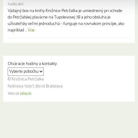
Každý deň
Výdajný box na knihy Knižnice Petržalka je umiestnený pri vchode
do Petržalskej plavárne na Tupolevovej 7B a jeho obsluha je
užívateľsky veľmi jednoduchá – funguje na rovnakom princípe, ako
napríklad ...
Viac
Otváracie hodiny a kontakty:
© Knižnica Petržalka
Fedinova 1129/7, 851 01 Bratislava
Web od
2day.sk