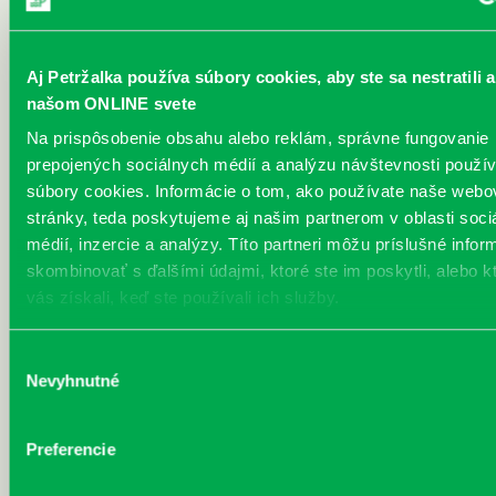
skracujeme podvečerné výpožičné hodiny. Informácie nájdete na
našej webovej stránke www.kniznicapetrzalka.sk/pobocky. Sobotné
výpožičné služby budú počas letných prázdnin zrušené. Využite aj
Aj Petržalka používa súbory cookies, aby ste sa nestratili a
možnosť objednať si knihy do nášho výdajného boxu, ktorý nájdete
našom ONLINE svete
vedľa vchodu do Petržalskej pla...
Viac
Na prispôsobenie obsahu alebo reklám, správne fungovanie
prepojených sociálnych médií a analýzu návštevnosti použ
Leto v knižnici - júl / august
súbory cookies. Informácie o tom, ako používate naše webo
Každý deň
stránky, teda poskytujeme aj našim partnerom v oblasti soci
Prečítané leto Celoslovenský projekt aktivít, zábavy a výberu kníh. Na
médií, inzercie a analýzy. Títo partneri môžu príslušné infor
detských a rodinných pobočkách knižnice pripravujú knihovníčky a
skombinovať s ďalšími údajmi, ktoré ste im poskytli, alebo k
knihovníci rôzne súťaže, výtvarné dielničky, čítania, detské kvízy a
divadielka, ktoré doplnia letný voľnočasový program. Hlavným
vás získali, keď ste používali ich služby.
cieľom je nasmerovať deti k čítaniu, aby túto zručnosť a záujem o
čítané a počuté slovo počas prázdnin nestratili. Termín: 1.7.- 22. 8.
Výber
2025 / knižnica Furdekova 1, knižnica Vyšehradská 27, knižnica
Nevyhnutné
súhlasu
Turnianska 10, knižnica Prokofi...
Viac
Pravidelné podujatia
Preferencie
Čítame ušami. Audioknihy v ponuke