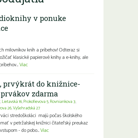
dioknihy v ponuke
ice
diny s deťmi
Seniori
Znevýhodnení
h milovníkov kníh a príbehov! Odteraz si
ožičať klasické papierové knihy a e-knihy, ale
príbehov...
Viac
, prvýkrát do knižnice-
a prvákov zdarma
7
,
Lietavská 16
,
Prokofievova 5
,
Rovniankova 3
,
vova 26
,
Vyšehradská 27
prváci stredoškoláci majú počas školského
ť v petržalskej knižnici čitateľský preukaz
vstupom - do pobo...
Viac