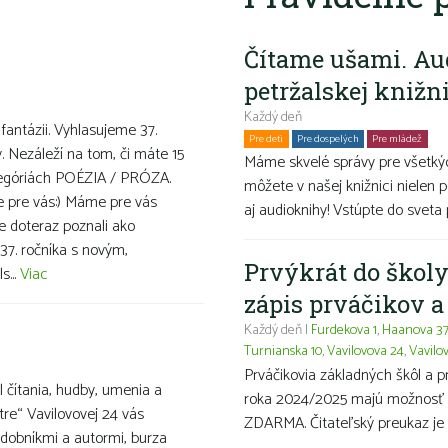
Čítame ušami. Au
petržalskej knižn
Každý deň
 fantázii. Vyhlasujeme 37.
Pre deti
Pre dospelých
Pre mládež
Ro
v. Nezáleží na tom, či máte 15
Máme skvelé správy pre všetkýc
ategóriách POÉZIA / PRÓZA.
môžete v našej knižnici nielen p
ve pre vás:) Máme pre vás
aj audioknihy! Vstúpte do sveta 
te doteraz poznali ako
37. ročníka s novým,
Prvýkrát do školy
s...
Viac
zápis prváčikov 
Každý deň |
Furdekova 1
,
Haanova 3
Turnianska 10
,
Vavilovova 24
,
Vavilo
Prváčikovia základných škôl a 
 čítania, hudby, umenia a
roka 2024/2025 majú možnosť ma
stre“ Vavilovovej 24 vás
ZDARMA. Čitateľský preukaz je 
udobníkmi a autormi, burza