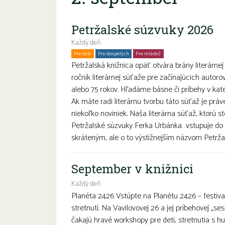
Petržalské súzvuky 2026
Každý deň
Pre deti
Pre dospelých
Pre mládež
Petržalská knižnica opäť otvára brány literárnej
ročník literárnej súťaže pre začínajúcich autoro
alebo 75 rokov. Hľadáme básne či príbehy v k
Ak máte radi literárnu tvorbu táto súťaž je prá
niekoľko noviniek. Naša literárna súťaž, ktorú s
Petržalské súzvuky Ferka Urbánka vstupuje do 
skráteným, ale o to výstižnejším názvom Petržal
September v knižnici
Každý deň
Planéta 2426 Vstúpte na Planétu 2426 – festival
stretnutí. Na Vavilovovej 26 a jej príbehovej „se
čakajú hravé workshopy pre deti, stretnutia s h