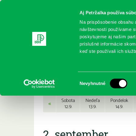
Aj Petržalka používa súbo
Na prispôsobenie obsahu a
návštevnosti používame sú
poskytujeme aj našim partn
REGISTRUJTE SA
ONLINE KATALÓ
príslušné informácie skomb
keď ste používali ich služb
Domov
Podujatia
Podujatia
Výber
Nevyhnutné
súhlasu
Sobota
Nedeľa
Pondelok
«
12.9.
13.9.
14.9.
2. september