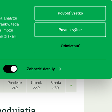
DETI
MLÁDEŽ
DOSPELÍ
Povoliť všetko
 a analýzu
ránky, teda
Povoliť výber
eri môžu
NICI
FEDINOVA
KONTAKTY
s získali,
Odmietnuť
Zobraziť detaily
Pondelok
Utorok
Streda
»
21.9.
22.9.
23.9.
podujatia