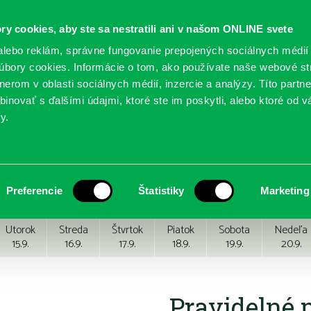
ry cookies, aby ste sa nestratili ani v našom ONLINE svete
lebo reklám, správne fungovanie prepojených sociálnych médií
bory cookies. Informácie o tom, ako používate naše webové st
erom v oblasti sociálnych médií, inzercie a analýzy. Títo partn
GY
SLUŽBY
PODUJATIA
POBOČKY
O KNIŽ
inovať s ďalšími údajmi, ktoré ste im poskytli, alebo ktoré od vá
y.
Preferencie
Štatistiky
Marketing
Utorok
Streda
Štvrtok
Piatok
Sobota
Nedeľa
15.9.
16.9.
17.9.
18.9.
19.9.
20.9.
Pravidelné 