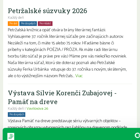
Petržalské súzvuky 2026
Každý deň
Pre deti
Pre dospelých
Pre mládež
Petržalská knižnica opäť otvára brány literárnej fantázii.
Vyhlasujeme 37. ročník literárnej súťaže pre začínajúcich autorov.
Nezáleží na tom, či máte 15 alebo 75 rokov. Hľadáme básne či
príbehy v kategóriách POÉZIA / PRÓZA. Ak máte radi literárnu
tvorbu táto súťaž je práve pre vás:) Máme pre vás niekoľko noviniek.
Naša literárna súťaž, ktorú ste doteraz poznali ako Petržalské
súzvuky Ferka Urbánka vstupuje do 37. ročníka s novým, skráteným,
ale o to výstižnejším názvom Petržals...
Viac
Výstava Silvie Korenči Zubajovej -
Pamäť na dreve
Každý deň |
Vavilovova 26
Pre dospelých
Výstava Pamäť na dreve predstavuje sériu výtvarných objektov –
sprejových obrazov vytvorených cez šablóny na drevenom podklade
preglejky. Ide o osobnú výpoveď autorky, ktorá cez každodenné