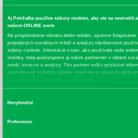
symboly a predmety vytvára vizuálne stopy spomienok. Projekt je
poetickým výskumom kolektívneho vedomia, záznamom nostalgie a
návratom k pomalšiemu, fyzickému svetu, kde každý predmet bol
Aj Petržalka používa súbory cookies, aby ste sa nestratili a
kedysi dôležitý – mal svoje miesto, príbeh. Drevený podklad nie je
našom ONLINE svete
náhodný: drevo v sebe nesie vrstvy, žily, nerovnosti ...
Viac
Na prispôsobenie obsahu alebo reklám, správne fungovanie
Pobočky petržalskej knižnice budú od
prepojených sociálnych médií a analýzu návštevnosti použ
súbory cookies. Informácie o tom, ako používate naše webo
23.12.2025 do 6.1.2026 zatvorené
stránky, teda poskytujeme aj našim partnerom v oblasti soci
Každý deň |
Furdekova 1
,
Haanova 37
,
Lietavská 16
,
Prokofievova 5
,
Rovniankova 3
,
Turnianska 10
,
Vavilovova 24
,
Vavilovova 26
,
Vyšehradská
médií, inzercie a analýzy. Títo partneri môžu príslušné infor
27
skombinovať s ďalšími údajmi, ktoré ste im poskytli, alebo k
vás získali, keď ste používali ich služby.
Biblioboxy a výdajný box budú počas
vianočných sviatkov nedostupné
Výber
Nevyhnutné
Každý deň
súhlasu
Pravidelné podujatia
Preferencie
Čítame ušami. Audioknihy v ponuke