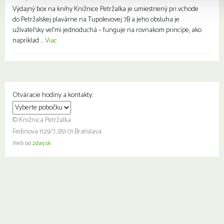
Výdajný box na knihy Knižnice Petržalka je umiestnený pri vchode
do Petržalskej plavárne na Tupolevovej 7B a jeho obsluha je
užívateľsky veľmi jednoduchá – funguje na rovnakom princípe, ako
napríklad ...
Viac
Otváracie hodiny a kontakty:
© Knižnica Petržalka
Fedinova 1129/7, 851 01 Bratislava
Web od
2day.sk