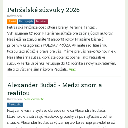
Petržalské súzvuky 2026
Každý deň
Pre deti
Pre dospelých
Pre mládež
Petržalská knižnica opäť otvára brány literárnej fantázii.
Vyhlasujeme 37. ročník literárnej súťaže pre začínajúcich autorov.
Nezáleží na tom, či máte 15 alebo 75 rokov. Hľadáme básne či
príbehy v kategóriách POÉZIA / PRÓZA. Ak máte radi literárnu
tvorbu táto súťaž je práve pre vás:) Máme pre vás niekoľko noviniek.
Naša literárna súťaž, ktorú ste doteraz poznali ako Petržalské
súzvuky Ferka Urbánka vstupuje do 37. ročníka s novým, skráteným,
ale o to výstižnejším názvom Petržals...
Viac
Alexander Buďač - Medzi snom a
realitou
Každý deň |
Vavilovova 26
Pre dospelých
Pozývame vás na výstavu obrazov umelca Alexandra Buďača,
ktorého diela odrážajú všetko od grotesky až po najťažšie životné
situácie. Alexander Buďač sa výtvarnej tvorbe venuje pravidelne už