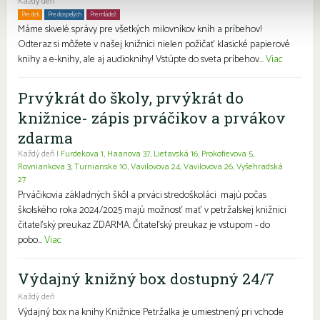
Každý deň
Pre deti
Pre dospelých
Pre mládež
Rodiny s deťmi
Seniori
Znevýhodnení
Máme skvelé správy pre všetkých milovníkov kníh a príbehov!
Odteraz si môžete v našej knižnici nielen požičať klasické papierové
knihy a e-knihy, ale aj audioknihy! Vstúpte do sveta príbehov...
Viac
Prvýkrát do školy, prvýkrát do
knižnice- zápis prváčikov a prvákov
zdarma
Každý deň |
Furdekova 1
,
Haanova 37
,
Lietavská 16
,
Prokofievova 5
,
Rovniankova 3
,
Turnianska 10
,
Vavilovova 24
,
Vavilovova 26
,
Vyšehradská
27
Prváčikovia základných škôl a prváci stredoškoláci majú počas
školského roka 2024/2025 majú možnosť mať v petržalskej knižnici
čitateľský preukaz ZDARMA. Čitateľský preukaz je vstupom - do
pobo...
Viac
Výdajný knižný box dostupný 24/7
Každý deň
Výdajný box na knihy Knižnice Petržalka je umiestnený pri vchode