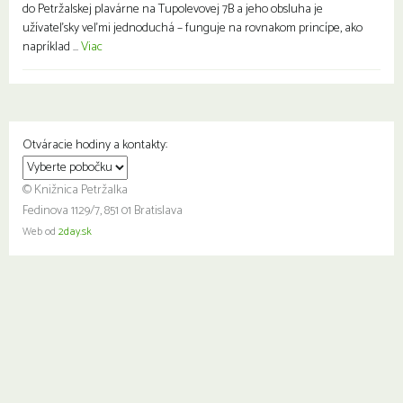
do Petržalskej plavárne na Tupolevovej 7B a jeho obsluha je
užívateľsky veľmi jednoduchá – funguje na rovnakom princípe, ako
napríklad ...
Viac
Otváracie hodiny a kontakty:
© Knižnica Petržalka
Fedinova 1129/7, 851 01 Bratislava
Web od
2day.sk