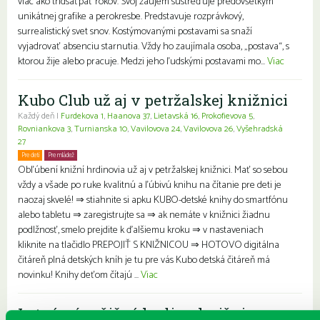
viac ako tridsaťpäť rokov. Svoj záujem sústreďuje predovšetkým
unikátnej grafike a perokresbe. Predstavuje rozprávkový,
surrealistický svet snov. Kostýmovanými postavami sa snaží
vyjadrovať absenciu starnutia. Vždy ho zaujímala osoba, „postava“, s
ktorou žije alebo pracuje. Medzi jeho ľudskými postavami mo...
Viac
Kubo Club už aj v petržalskej knižnici
Každý deň |
Furdekova 1
,
Haanova 37
,
Lietavská 16
,
Prokofievova 5
,
Rovniankova 3
,
Turnianska 10
,
Vavilovova 24
,
Vavilovova 26
,
Vyšehradská
27
Pre deti
Pre mládež
Rodiny s deťmi
Obľúbení knižní hrdinovia už aj v petržalskej knižnici. Mať so sebou
vždy a všade po ruke kvalitnú a ľúbivú knihu na čítanie pre deti je
naozaj skvelé! ⇒ stiahnite si apku KUBO-detské knihy do smartfónu
alebo tabletu ⇒ zaregistrujte sa ⇒ ak nemáte v knižnici žiadnu
podlžnosť, smelo prejdite k ďalšiemu kroku ⇒ v nastaveniach
kliknite na tlačidlo PREPOJIŤ S KNIŽNICOU ⇒ HOTOVO digitálna
čitáreň plná detských kníh je tu pre vás Kubo detská čitáreň má
novinku! Knihy deťom čítajú ...
Viac
Letné výpožičné hodiny knižnice