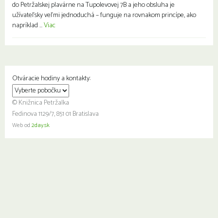
do Petržalskej plavárne na Tupolevovej 7B a jeho obsluha je
užívateľsky veľmi jednoduchá – funguje na rovnakom princípe, ako
napríklad ...
Viac
Otváracie hodiny a kontakty:
© Knižnica Petržalka
Fedinova 1129/7, 851 01 Bratislava
Web od
2day.sk