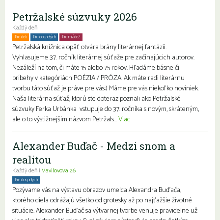
Petržalské súzvuky 2026
Každý deň
Pre deti
Pre dospelých
Pre mládež
Petržalská knižnica opäť otvára brány literárnej fantázii.
Vyhlasujeme 37. ročník literárnej súťaže pre začínajúcich autorov.
Nezáleží na tom, či máte 15 alebo 75 rokov. Hľadáme básne či
príbehy v kategóriách POÉZIA / PRÓZA. Ak máte radi literárnu
tvorbu táto súťaž je práve pre vás:) Máme pre vás niekoľko noviniek.
Naša literárna súťaž, ktorú ste doteraz poznali ako Petržalské
súzvuky Ferka Urbánka vstupuje do 37. ročníka s novým, skráteným,
ale o to výstižnejším názvom Petržals...
Viac
Alexander Buďač - Medzi snom a
realitou
Každý deň |
Vavilovova 26
Pre dospelých
Pozývame vás na výstavu obrazov umelca Alexandra Buďača,
ktorého diela odrážajú všetko od grotesky až po najťažšie životné
situácie. Alexander Buďač sa výtvarnej tvorbe venuje pravidelne už