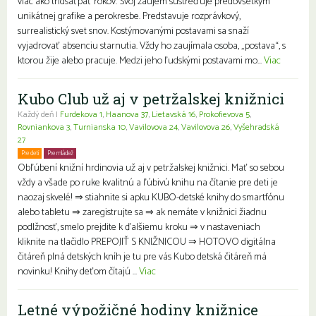
viac ako tridsaťpäť rokov. Svoj záujem sústreďuje predovšetkým
unikátnej grafike a perokresbe. Predstavuje rozprávkový,
surrealistický svet snov. Kostýmovanými postavami sa snaží
vyjadrovať absenciu starnutia. Vždy ho zaujímala osoba, „postava“, s
ktorou žije alebo pracuje. Medzi jeho ľudskými postavami mo...
Viac
Kubo Club už aj v petržalskej knižnici
Každý deň |
Furdekova 1
,
Haanova 37
,
Lietavská 16
,
Prokofievova 5
,
Rovniankova 3
,
Turnianska 10
,
Vavilovova 24
,
Vavilovova 26
,
Vyšehradská
27
Pre deti
Pre mládež
Rodiny s deťmi
Obľúbení knižní hrdinovia už aj v petržalskej knižnici. Mať so sebou
vždy a všade po ruke kvalitnú a ľúbivú knihu na čítanie pre deti je
naozaj skvelé! ⇒ stiahnite si apku KUBO-detské knihy do smartfónu
alebo tabletu ⇒ zaregistrujte sa ⇒ ak nemáte v knižnici žiadnu
podlžnosť, smelo prejdite k ďalšiemu kroku ⇒ v nastaveniach
kliknite na tlačidlo PREPOJIŤ S KNIŽNICOU ⇒ HOTOVO digitálna
čitáreň plná detských kníh je tu pre vás Kubo detská čitáreň má
novinku! Knihy deťom čítajú ...
Viac
Letné výpožičné hodiny knižnice