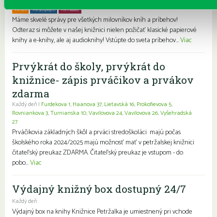
Každý deň
Pre deti
Pre dospelých
Pre mládež
Rodiny s deťmi
Seniori
Znevýhodnení
Máme skvelé správy pre všetkých milovníkov kníh a príbehov!
Odteraz si môžete v našej knižnici nielen požičať klasické papierové
knihy a e-knihy, ale aj audioknihy! Vstúpte do sveta príbehov...
Viac
Prvýkrát do školy, prvýkrát do
knižnice- zápis prváčikov a prvákov
zdarma
Každý deň |
Furdekova 1
,
Haanova 37
,
Lietavská 16
,
Prokofievova 5
,
Rovniankova 3
,
Turnianska 10
,
Vavilovova 24
,
Vavilovova 26
,
Vyšehradská
27
Prváčikovia základných škôl a prváci stredoškoláci majú počas
školského roka 2024/2025 majú možnosť mať v petržalskej knižnici
čitateľský preukaz ZDARMA. Čitateľský preukaz je vstupom - do
pobo...
Viac
Výdajný knižný box dostupný 24/7
Každý deň
Výdajný box na knihy Knižnice Petržalka je umiestnený pri vchode