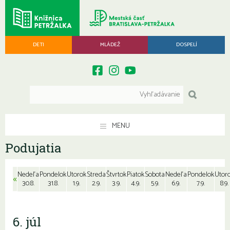
DETI
MLÁDEŽ
DOSPELÍ
MENU
Podujatia
Nedeľa
Pondelok
Utorok
Streda
Štvrtok
Piatok
Sobota
Nedeľa
Pondelok
Utor
«
30.8.
31.8.
1.9.
2.9.
3.9.
4.9.
5.9.
6.9.
7.9.
8.9.
6. júl