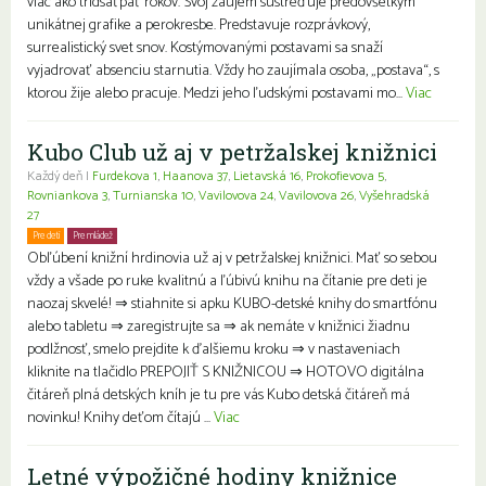
viac ako tridsaťpäť rokov. Svoj záujem sústreďuje predovšetkým
unikátnej grafike a perokresbe. Predstavuje rozprávkový,
surrealistický svet snov. Kostýmovanými postavami sa snaží
vyjadrovať absenciu starnutia. Vždy ho zaujímala osoba, „postava“, s
ktorou žije alebo pracuje. Medzi jeho ľudskými postavami mo...
Viac
Kubo Club už aj v petržalskej knižnici
Každý deň |
Furdekova 1
,
Haanova 37
,
Lietavská 16
,
Prokofievova 5
,
Rovniankova 3
,
Turnianska 10
,
Vavilovova 24
,
Vavilovova 26
,
Vyšehradská
27
Pre deti
Pre mládež
Rodiny s deťmi
Obľúbení knižní hrdinovia už aj v petržalskej knižnici. Mať so sebou
vždy a všade po ruke kvalitnú a ľúbivú knihu na čítanie pre deti je
naozaj skvelé! ⇒ stiahnite si apku KUBO-detské knihy do smartfónu
alebo tabletu ⇒ zaregistrujte sa ⇒ ak nemáte v knižnici žiadnu
podlžnosť, smelo prejdite k ďalšiemu kroku ⇒ v nastaveniach
kliknite na tlačidlo PREPOJIŤ S KNIŽNICOU ⇒ HOTOVO digitálna
čitáreň plná detských kníh je tu pre vás Kubo detská čitáreň má
novinku! Knihy deťom čítajú ...
Viac
Letné výpožičné hodiny knižnice