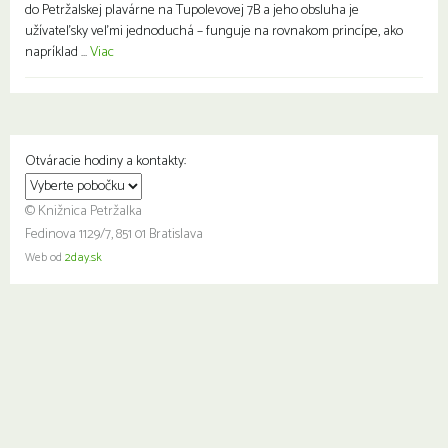
do Petržalskej plavárne na Tupolevovej 7B a jeho obsluha je
užívateľsky veľmi jednoduchá – funguje na rovnakom princípe, ako
napríklad ...
Viac
Otváracie hodiny a kontakty:
© Knižnica Petržalka
Fedinova 1129/7, 851 01 Bratislava
Web od
2day.sk