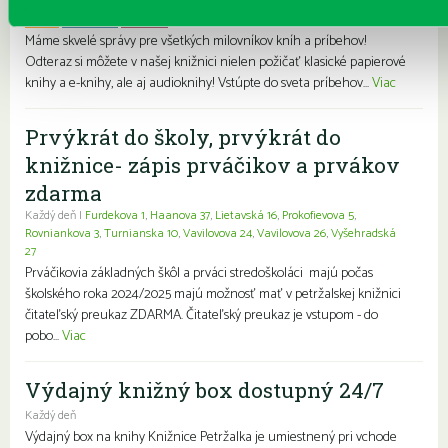
Každý deň
Pre deti
Pre dospelých
Pre mládež
Rodiny s deťmi
Seniori
Znevýhodnení
Máme skvelé správy pre všetkých milovníkov kníh a príbehov!
Odteraz si môžete v našej knižnici nielen požičať klasické papierové
knihy a e-knihy, ale aj audioknihy! Vstúpte do sveta príbehov...
Viac
Prvýkrát do školy, prvýkrát do
knižnice- zápis prváčikov a prvákov
zdarma
Každý deň |
Furdekova 1
,
Haanova 37
,
Lietavská 16
,
Prokofievova 5
,
Rovniankova 3
,
Turnianska 10
,
Vavilovova 24
,
Vavilovova 26
,
Vyšehradská
27
Prváčikovia základných škôl a prváci stredoškoláci majú počas
školského roka 2024/2025 majú možnosť mať v petržalskej knižnici
čitateľský preukaz ZDARMA. Čitateľský preukaz je vstupom - do
pobo...
Viac
Výdajný knižný box dostupný 24/7
Každý deň
Výdajný box na knihy Knižnice Petržalka je umiestnený pri vchode