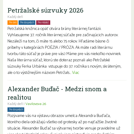
Petržalské súzvuky 2026
Každý deň
Pre deti
Pre dospelých
Pre mládež
Petržalská knižnica opäť otvára brány literárnej fantázii.
Vyhlasujeme 37. ročník literárnej súťaže pre začínajúcich autorov.
Nezáleží na tom, či máte 15 alebo 75 rokov. Hľadáme básne či
príbehy v kategóriách POÉZIA / PRÓZA. Ak máte radi literárnu
tvorbu táto súťaž je práve pre vás:) Máme pre vás niekoľko noviniek.
Naša literárna súťaž, ktorú ste doteraz poznali ako Petržalské
súzvuky Ferka Urbánka vstupuje do 37. ročníka s novým, skráteným,
ale o to výstižnejším názvom Petržals...
Viac
Alexander Buďač - Medzi snom a
realitou
Každý deň |
Vavilovova 26
Pre dospelých
Pozývame vás na výstavu obrazov umelca Alexandra Buďača,
ktorého diela odrážajú všetko od grotesky až po najťažšie životné
situácie. Alexander Buďač sa výtvarnej tvorbe venuje pravidelne už