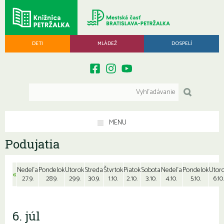
DETI
MLÁDEŽ
DOSPELÍ
MENU
Podujatia
Nedeľa
Pondelok
Utorok
Streda
Štvrtok
Piatok
Sobota
Nedeľa
Pondelok
Utor
«
27.9.
28.9.
29.9.
30.9.
1.10.
2.10.
3.10.
4.10.
5.10.
6.10.
6. júl