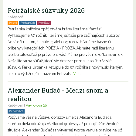
Petržalské súzvuky 2026
Každý deň
Pre deti
Pre dospelých
Pre mládež
Petržalská knižnica opäť otvára brány literárnej fantázii.
Vyhlasujeme 37. ročník literárnej súťaže pre začínajúcich autorov.
Nezáleží na tom, či máte 15 alebo 75 rokov. Hľadáme básne či
príbehy v kategóriách POÉZIA / PRÓZA. Ak máte radi literárnu
tvorbu táto súťaž je práve pre vás:) Máme pre vás niekoľko noviniek.
Naša literárna súťaž, ktorú ste doteraz poznali ako Petržalské
súzvuky Ferka Urbánka vstupuje do 37. ročníka s novým, skráteným,
ale o to výstižnejším názvom Petržals...
Viac
Alexander Buďač - Medzi snom a
realitou
Každý deň |
Vavilovova 26
Pre dospelých
Pozývame vás na výstavu obrazov umelca Alexandra Buďača,
ktorého diela odrážajú všetko od grotesky až po najťažšie životné
situácie. Alexander Buďač sa výtvarnej tvorbe venuje pravidelne už