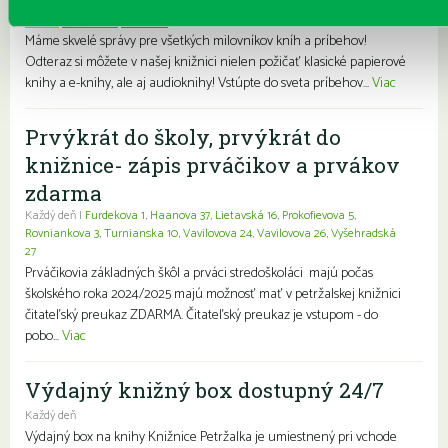
Každý deň
Pre deti
Pre dospelých
Pre mládež
Rodiny s deťmi
Seniori
Znevýhodnení
Máme skvelé správy pre všetkých milovníkov kníh a príbehov!
Odteraz si môžete v našej knižnici nielen požičať klasické papierové
knihy a e-knihy, ale aj audioknihy! Vstúpte do sveta príbehov...
Viac
Prvýkrát do školy, prvýkrát do
knižnice- zápis prváčikov a prvákov
zdarma
Každý deň |
Furdekova 1
,
Haanova 37
,
Lietavská 16
,
Prokofievova 5
,
Rovniankova 3
,
Turnianska 10
,
Vavilovova 24
,
Vavilovova 26
,
Vyšehradská
27
Prváčikovia základných škôl a prváci stredoškoláci majú počas
školského roka 2024/2025 majú možnosť mať v petržalskej knižnici
čitateľský preukaz ZDARMA. Čitateľský preukaz je vstupom - do
pobo...
Viac
Výdajný knižný box dostupný 24/7
Každý deň
Výdajný box na knihy Knižnice Petržalka je umiestnený pri vchode