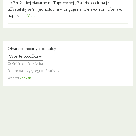
do Petržalskej plavárne na Tupolevovej 7B a jeho obsluha je
užívateľsky veľmi jednoduchá – funguje na rovnakom princípe, ako
napríklad ...
Viac
Otváracie hodiny a kontakty:
© Knižnica Petržalka
Fedinova 1129/7, 851 01 Bratislava
Web od
2day.sk