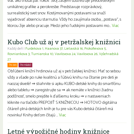
viac ako tridsaťpäť rokov. Svoj záujem sústreďuje predovšetkým
unikátnej grafike a perokresbe. Predstavuje rozprávkový,
surrealistický svet snov. Kostýmovanými postavami sa snaží
vyjadrovať absenciu starnutia. Vždy ho zaujímala osoba, „postava“, s
ktorou žije alebo pracuje. Medzi jeho ľudskými postavami mo...
Viac
Kubo Club už aj v petržalskej knižnici
Každý deň |
Furdekova 1
,
Haanova 37
,
Lietavská 16
,
Prokofievova 5
,
Rovniankova 3
,
Turnianska 10
,
Vavilovova 24
,
Vavilovova 26
,
Vyšehradská
27
Pre deti
Pre mládež
Rodiny s deťmi
Obľúbení knižní hrdinovia už aj v petržalskej knižnici. Mať so sebou
vždy a všade po ruke kvalitnú a ľúbivú knihu na čítanie pre deti je
naozaj skvelé! ⇒ stiahnite si apku KUBO-detské knihy do smartfónu
alebo tabletu ⇒ zaregistrujte sa ⇒ ak nemáte v knižnici žiadnu
podlžnosť, smelo prejdite k ďalšiemu kroku ⇒ v nastaveniach
kliknite na tlačidlo PREPOJIŤ S KNIŽNICOU ⇒ HOTOVO digitálna
čitáreň plná detských kníh je tu pre vás Kubo detská čitáreň má
novinku! Knihy deťom čítajú ...
Viac
Letné výpožičné hodiny knižnice