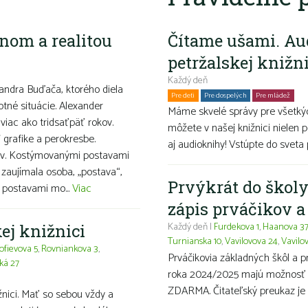
nom a realitou
Čítame ušami. Au
petržalskej knižn
Každý deň
ndra Buďača, ktorého diela
Pre deti
Pre dospelých
Pre mládež
Ro
otné situácie. Alexander
Máme skvelé správy pre všetkýc
viac ako tridsaťpäť rokov.
môžete v našej knižnici nielen p
grafike a perokresbe.
aj audioknihy! Vstúpte do sveta 
snov. Kostýmovanými postavami
 zaujímala osoba, „postava“,
Prvýkrát do školy
i postavami mo...
Viac
zápis prváčikov 
Každý deň |
Furdekova 1
,
Haanova 3
ej knižnici
Turnianska 10
,
Vavilovova 24
,
Vavilo
ofievova 5
,
Rovniankova 3
,
Prváčikovia základných škôl a 
ká 27
roka 2024/2025 majú možnosť ma
ZDARMA. Čitateľský preukaz je 
ižnici. Mať so sebou vždy a