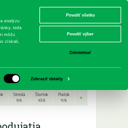
DETI
MLÁDEŽ
DOSPELÍ
Povoliť všetko
 a analýzu
ránky, teda
Povoliť výber
eri môžu
NICI
FEDINOVA
KONTAKTY
s získali,
Odmietnuť
Zobraziť detaily
ok
Streda
Štvrtok
Piatok
»
9.9.
10.9.
11.9.
podujatia