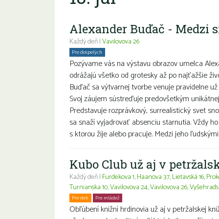
Alexander Buďač - Medzi s
Každý deň |
Vavilovova 26
Pre dospelých
Pozývame vás na výstavu obrazov umelca Alexa
odrážajú všetko od grotesky až po najťažšie živ
Buďač sa výtvarnej tvorbe venuje pravidelne už 
Svoj záujem sústreďuje predovšetkým unikátnej 
Predstavuje rozprávkový, surrealistický svet 
sa snaží vyjadrovať absenciu starnutia. Vždy ho
s ktorou žije alebo pracuje. Medzi jeho ľudským
Kubo Club už aj v petržalsk
Každý deň |
Furdekova 1
,
Haanova 37
,
Lietavská 16
,
Prok
Turnianska 10
,
Vavilovova 24
,
Vavilovova 26
,
Vyšehrads
Pre deti
Pre mládež
Rodiny s deťmi
Obľúbení knižní hrdinovia už aj v petržalskej kn