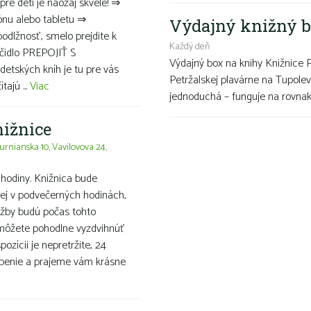
pre deti je naozaj skvelé! ⇒
ónu alebo tabletu ⇒
Výdajný knižný b
podlžnosť, smelo prejdite k
Každý deň
ačidlo PREPOJIŤ S
Výdajný box na knihy Knižnice 
tských kníh je tu pre vás
Petržalskej plavárne na Tupolev
ajú ...
Viac
jednoduchá – funguje na rovnako
nižnice
urnianska 10
,
Vavilovova 24
,
hodiny. Knižnica bude
ej v podvečerných hodinách,
užby budú počas tohto
 môžete pohodlne vyzdvihnúť
ozícii je nepretržite, 24
openie a prajeme vám krásne