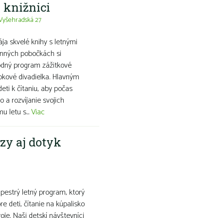
j knižnici
Vyšehradská 27
ája skvelé knihy s letnými
inných pobočkách si
evodný program zážitkové
bábkové divadielka. Hlavným
ti k čítaniu, aby počas
o a rozvíjanie svojich
 letu s...
Viac
rzy aj dotyk
pestrý letný program, ktorý
e deti, čítanie na kúpalisko
voje. Naši detskí návštevníci