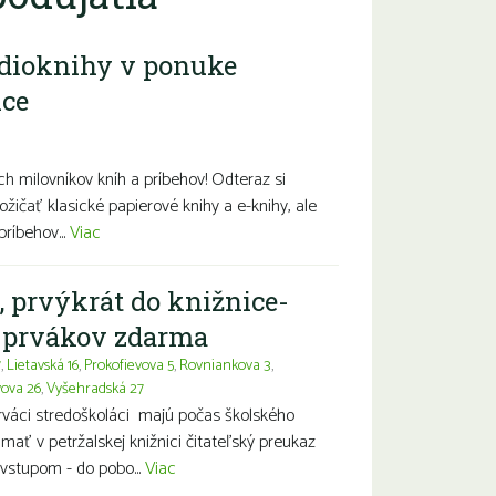
dioknihy v ponuke
ice
diny s deťmi
Seniori
Znevýhodnení
h milovníkov kníh a príbehov! Odteraz si
ožičať klasické papierové knihy a e-knihy, ale
príbehov...
Viac
, prvýkrát do knižnice-
a prvákov zdarma
7
,
Lietavská 16
,
Prokofievova 5
,
Rovniankova 3
,
vova 26
,
Vyšehradská 27
prváci stredoškoláci majú počas školského
ť v petržalskej knižnici čitateľský preukaz
vstupom - do pobo...
Viac