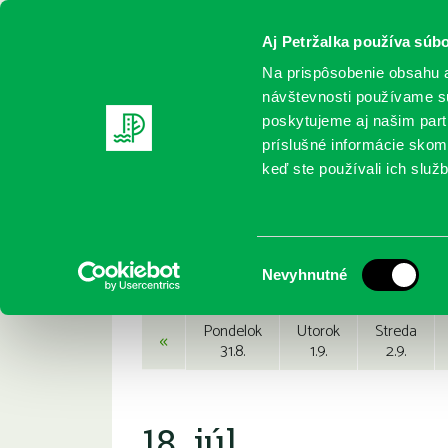
Aj Petržalka používa súbo
Na prispôsobenie obsahu a
návštevnosti používame sú
poskytujeme aj našim partn
REGISTRUJTE SA
ONLINE KATALÓ
príslušné informácie skomb
keď ste používali ich služb
Domov
Podujatia
Podujatia
Výber
Nevyhnutné
súhlasu
Pondelok
Utorok
Streda
«
31.8.
1.9.
2.9.
18. júl