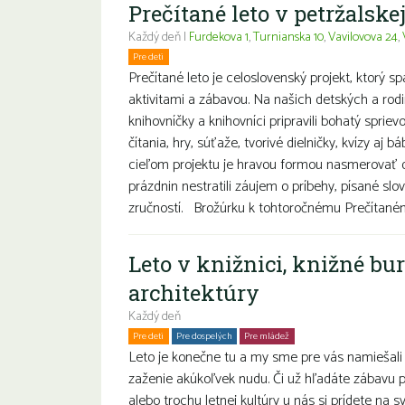
Prečítané leto v petržalske
Každý deň |
Furdekova 1
,
Turnianska 10
,
Vavilovova 24
,
Pre deti
Rodiny s deťmi
Prečítané leto je celoslovenský projekt, ktorý sp
aktivitami a zábavou. Na našich detských a rod
knihovníčky a knihovníci pripravili bohatý spri
čítania, hry, súťaže, tvorivé dielničky, kvízy aj 
cieľom projektu je hravou formou nasmerovať de
prázdnin nestratili záujem o príbehy, písané slov
zručností. Brožúrku k tohtoročnému Prečítanému
Leto v knižnici, knižné bu
architektúry
Každý deň
Pre deti
Pre dospelých
Pre mládež
Rodiny s deťmi
Seniori
Leto je konečne tu a my sme pre vás namiešali 
zaženie akúkoľvek nudu. Či už hľadáte zábavu pr
alebo trochu letnej kultúry u nás si prídete na s