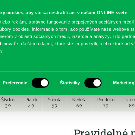
ry cookies, aby ste sa nestratili ani v našom ONLINE svete
lebo reklám, správne fungovanie prepojených sociálnych médií
bory cookies. Informácie o tom, ako používate naše webové st
erom v oblasti sociálnych médií, inzercie a analýzy. Títo partn
GY
SLUŽBY
PODUJATIA
POBOČKY
O KNIŽ
inovať s ďalšími údajmi, ktoré ste im poskytli, alebo ktoré od vá
y.
Preferencie
Štatistiky
Marketing
Štvrtok
Piatok
Sobota
Nedeľa
Pondelok
Utor
3.9.
4.9.
5.9.
6.9.
7.9.
8.9.
Pravidelné 