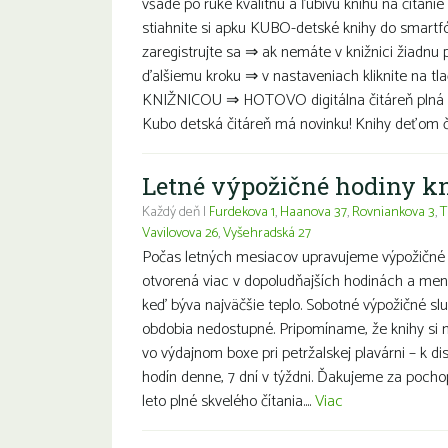
všade po ruke kvalitnú a ľúbivú knihu na čítanie 
stiahnite si apku KUBO-detské knihy do smartf
zaregistrujte sa ⇒ ak nemáte v knižnici žiadnu 
ďalšiemu kroku ⇒ v nastaveniach kliknite na tl
KNIŽNICOU ⇒ HOTOVO digitálna čitáreň plná de
Kubo detská čitáreň má novinku! Knihy deťom čít
Letné výpožičné hodiny k
Každý deň |
Furdekova 1
,
Haanova 37
,
Rovniankova 3
,
T
Vavilovova 26
,
Vyšehradská 27
Počas letných mesiacov upravujeme výpožičné 
otvorená viac v dopoludňajších hodinách a men
keď býva najväčšie teplo. Sobotné výpožičné sl
obdobia nedostupné. Pripomíname, že knihy si
vo výdajnom boxe pri petržalskej plavárni – k disp
hodín denne, 7 dní v týždni. Ďakujeme za poch
leto plné skvelého čítania....
Viac