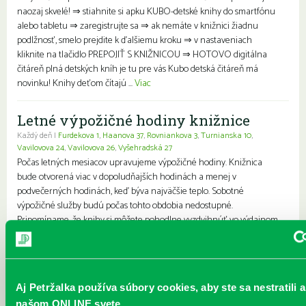
naozaj skvelé! ⇒ stiahnite si apku KUBO-detské knihy do smartfónu
alebo tabletu ⇒ zaregistrujte sa ⇒ ak nemáte v knižnici žiadnu
podlžnosť, smelo prejdite k ďalšiemu kroku ⇒ v nastaveniach
kliknite na tlačidlo PREPOJIŤ S KNIŽNICOU ⇒ HOTOVO digitálna
čitáreň plná detských kníh je tu pre vás Kubo detská čitáreň má
novinku! Knihy deťom čítajú ...
Viac
Letné výpožičné hodiny knižnice
Každý deň |
Furdekova 1
,
Haanova 37
,
Rovniankova 3
,
Turnianska 10
,
Vavilovova 24
,
Vavilovova 26
,
Vyšehradská 27
Počas letných mesiacov upravujeme výpožičné hodiny. Knižnica
bude otvorená viac v dopoludňajších hodinách a menej v
podvečerných hodinách, keď býva najväčšie teplo. Sobotné
výpožičné služby budú počas tohto obdobia nedostupné.
Pripomíname, že knihy si môžete pohodlne vyzdvihnúť vo výdajnom
boxe pri petržalskej plavárni – k dispozícii je nepretržite, 24 hodín
denne, 7 dní v týždni. Ďakujeme za pochopenie a prajeme vám
krásne leto plné skvelého čítania....
Viac
Aj Petržalka používa súbory cookies, aby ste sa nestratili a
Prečítané leto v petržalskej knižnici
našom ONLINE svete