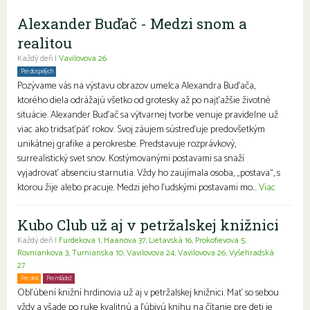
Alexander Buďač - Medzi snom a
realitou
Každý deň |
Vavilovova 26
Pre dospelých
Pozývame vás na výstavu obrazov umelca Alexandra Buďača,
ktorého diela odrážajú všetko od grotesky až po najťažšie životné
situácie. Alexander Buďač sa výtvarnej tvorbe venuje pravidelne už
viac ako tridsaťpäť rokov. Svoj záujem sústreďuje predovšetkým
unikátnej grafike a perokresbe. Predstavuje rozprávkový,
surrealistický svet snov. Kostýmovanými postavami sa snaží
vyjadrovať absenciu starnutia. Vždy ho zaujímala osoba, „postava“, s
ktorou žije alebo pracuje. Medzi jeho ľudskými postavami mo...
Viac
Kubo Club už aj v petržalskej knižnici
Každý deň |
Furdekova 1
,
Haanova 37
,
Lietavská 16
,
Prokofievova 5
,
Rovniankova 3
,
Turnianska 10
,
Vavilovova 24
,
Vavilovova 26
,
Vyšehradská
27
Pre deti
Pre mládež
Rodiny s deťmi
Obľúbení knižní hrdinovia už aj v petržalskej knižnici. Mať so sebou
vždy a všade po ruke kvalitnú a ľúbivú knihu na čítanie pre deti je