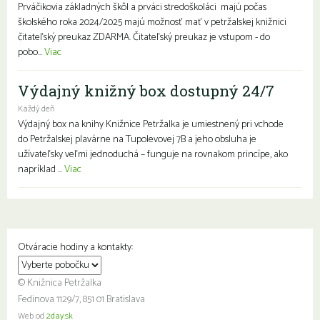
Prváčikovia základných škôl a prváci stredoškoláci majú počas
školského roka 2024/2025 majú možnosť mať v petržalskej knižnici
čitateľský preukaz ZDARMA. Čitateľský preukaz je vstupom - do
pobo...
Viac
Výdajný knižný box dostupný 24/7
Každý deň
Výdajný box na knihy Knižnice Petržalka je umiestnený pri vchode
do Petržalskej plavárne na Tupolevovej 7B a jeho obsluha je
užívateľsky veľmi jednoduchá – funguje na rovnakom princípe, ako
napríklad ...
Viac
Otváracie hodiny a kontakty:
© Knižnica Petržalka
Fedinova 1129/7, 851 01 Bratislava
Web od
2day.sk