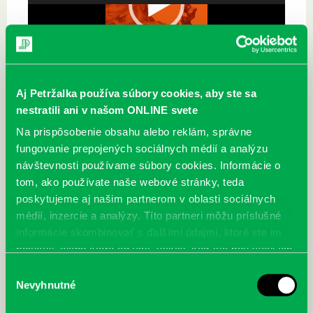
Video
prehrávač
Aj Petržalka používa súbory cookies, aby ste sa
nestratili ani v našom ONLINE svete
Na prispôsobenie obsahu alebo reklám, správne
fungovanie prepojených sociálnych médií a analýzu
návštevnosti používame súbory cookies. Informácie o
Najbližšie podujatia
tom, ako používate naše webové stránky, teda
poskytujeme aj našim partnerom v oblasti sociálnych
Čítame ušami. Audioknihy v
DNES
médií, inzercie a analýzy. Títo partneri môžu príslušné
ponuke petržalskej knižnice
informácie skombinovať s ďalšími údajmi, ktoré ste im
poskytli, alebo ktoré od vás získali, keď ste používali ich
Každý deň
služby.
Máme skvelé správy pre všetkých milovníkov kníh a príbehov!
Výber
Odteraz si môžete v našej knižnici nielen požičať klasické
Nevyhnutné
súhlasu
papierové knihy a e-knihy, a...