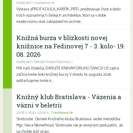
Každý deň | Vavilovova 26
Výstava 3PROF KOULA_KARFÍK_PIFFL predstavuje život a dielo
troch významných českých architektov, ktorí sa v dobe
modernizmu stali zakladateľmi archite...
Knižná burza v blízkosti novej
knižnice na Fedinovej 7 - 3. kolo- 19.
08. 2026
Každý deň | Detské ihrisko Fedinova 7
Milí naši čitatelia, DARUJTE KNIHÁM DRUHÚ ŠANCU! Už zajtra
začína tretie kolo knižnej burzy V stredu 19. augusta 2026
odštartujeme tretie k...
Knižný klub Bratislava - Väzenia a
väzni v beletrii
28.08. o 18,30- 22,00 h. |
Vavilovova 26
Stretnutie členiek Knižného klubu Bratislava vedie metodička
Mgr. Viera Némethová. Stretnutie nie je verejným podujatím, ak
sa chcete stať pravi...