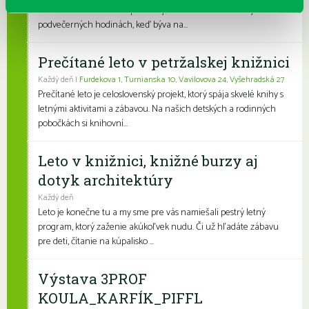
bude otvorená viac v dopoludňajších hodinách a menej v
podvečerných hodinách, keď býva na...
Prečítané leto v petržalskej knižnici
Každý deň |
Furdekova 1
,
Turnianska 10
,
Vavilovova 24
,
Vyšehradská 27
Prečítané leto je celoslovenský projekt, ktorý spája skvelé knihy s
letnými aktivitami a zábavou. Na našich detských a rodinných
pobočkách si knihovní...
Leto v knižnici, knižné burzy aj
dotyk architektúry
Každý deň
Leto je konečne tu a my sme pre vás namiešali pestrý letný
program, ktorý zaženie akúkoľvek nudu. Či už hľadáte zábavu
pre deti, čítanie na kúpalisko ...
Výstava 3PROF
KOULA_KARFÍK_PIFFL