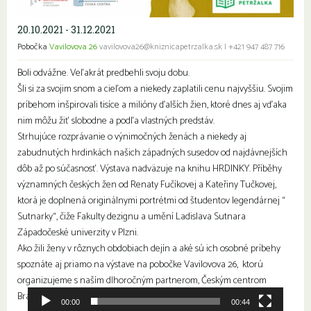
20.10.2021 - 31.12.2021
Pobočka
Vavilovova 26
vavilovova26@kniznicapetrzalka.sk
|
+421 947 487 716
Boli odvážne. Veľakrát predbehli svoju dobu.
Šli si za svojim snom a cieľom a niekedy zaplatili cenu najvyššiu. Svojim
príbehom inšpirovali tisíce a milióny ďalších žien, ktoré dnes aj vďaka
nim môžu žiť slobodne a podľa vlastných predstáv.
Strhujúce rozprávanie o výnimočných ženách a niekedy aj
zabudnutých hrdinkách našich západných susedov od najdávnejších
dôb až po súčasnosť. Výstava nadväzuje na knihu HRDINKY. Příběhy
významných českých žen od Renaty Fučíkovej a Kateřiny Tučkovej,
ktorá je doplnená originálnymi portrétmi od študentov legendárnej “
Sutnarky“, čiže Fakulty dezignu a umění Ladislava Sutnara
Západočeské univerzity v Plzni.
Ako žili ženy v rôznych obdobiach dejín a aké sú ich osobné príbehy
spoznáte aj priamo na výstave na pobočke Vavilovova 26, ktorú
organizujeme s naším dlhoročným partnerom, Českým centrom
Bratislava.
00:00
00:44