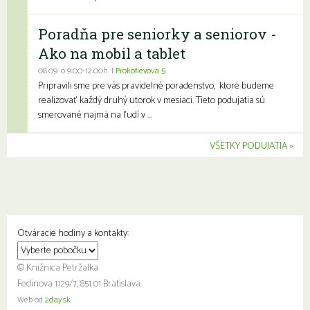
Poradňa pre seniorky a seniorov -
Ako na mobil a tablet
08.09. o 9:00-12:00h. |
Prokofievova 5
Pripravili sme pre vás pravidelné poradenstvo, ktoré budeme
realizovať každý druhý utorok v mesiaci. Tieto podujatia sú
smerované najmä na ľudí v ...
VŠETKY PODUJATIA
Otváracie hodiny a kontakty:
© Knižnica Petržalka
Fedinova 1129/7, 851 01 Bratislava
Web od
2day.sk