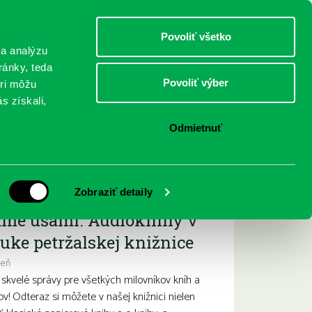
DETI
MLÁDEŽ
DOSPELÍ
Povoliť všetko
 a analýzu
ránky, teda
Povoliť výber
eri môžu
NICI
FEDINOVA
KONTAKTY
s získali,
Odmietnuť
ižšie podujatia
Zobraziť detaily
ame ušami. Audioknihy v
uke petržalskej knižnice
deň
kvelé správy pre všetkých milovníkov kníh a
ov! Odteraz si môžete v našej knižnici nielen