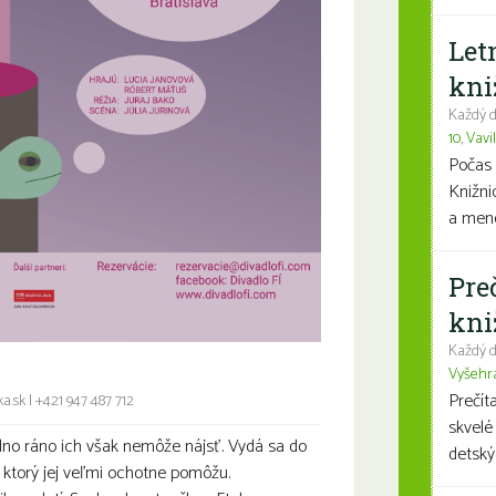
Let
kni
Každý d
10
,
Vavi
Počas 
Knižni
a mene
Pre
kni
Každý d
Vyšehr
Prečít
a.sk
|
+421 947 487 712
skvelé
dno ráno ich však nemôže nájsť. Vydá sa do
detský
 ktorý jej veľmi ochotne pomôžu.