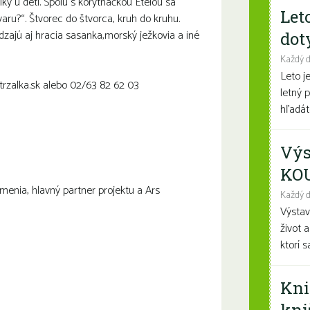
ky u detí. Spolu s korytnačkou Etelou sa
Let
ru?“. Štvorec do štvorca, kruh do kruhu.
ajú aj hracia sasanka,morský ježkovia a iné
dot
Každý 
Leto j
trzalka.sk alebo 02/63 82 62 03
letný 
hľadáte
Výs
KO
menia, hlavný partner projektu a Ars
Každý d
Výsta
život 
ktorí 
Kni