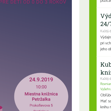
požičať
Výd
24/
Každý 
Výdajn
pri vc
jeho o
Kub
kni
Každý d
Rovnia
Vyšehr
Obľúben
Mať so
knihu n