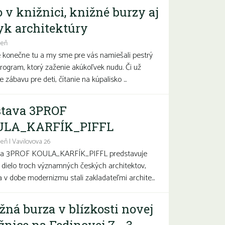
o v knižnici, knižné burzy aj
yk architektúry
deň
e konečne tu a my sme pre vás namiešali pestrý
program, ktorý zaženie akúkoľvek nudu. Či už
 zábavu pre deti, čítanie na kúpalisko ...
tava 3PROF
ULA_KARFÍK_PIFFL
eň | Vavilovova 26
va 3PROF KOULA_KARFÍK_PIFFL predstavuje
a dielo troch významných českých architektov,
sa v dobe modernizmu stali zakladateľmi archite...
žná burza v blízkosti novej