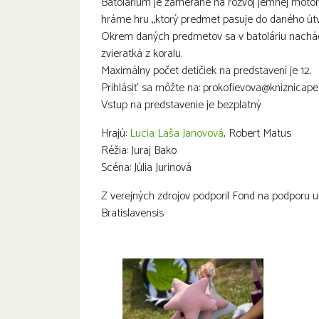
Batolárium je zamerané na rozvoj jemnej motori
hráme hru „ktorý predmet pasuje do daného útva
Okrem daných predmetov sa v batoláriu nachádz
zvieratká z koralu.
Maximálny počet detičiek na predstavení je 12.
Prihlásiť sa môžte na: prokofievova@kniznicape
Vstup na predstavenie je bezplatný
Hrajú:
Lucia Laša Janovová
, Robert Matus
Réžia: Juraj Bako
Scéna: Júlia Jurinová
Z verejných zdrojov podporil Fond na podporu u
Bratislavensis