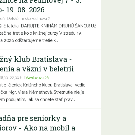
žnice na Fedinovej 7 - 3.
- 19. 08. 2026
eň | Detské ihrisko Fedinova 7
aši čitatelia, DARUJTE KNIHÁM DRUHÚ ŠANCU! Už
začína tretie kolo knižnej burzy V stredu 19.
a 2026 odštartujeme tretie k...
žný klub Bratislava -
enia a väzni v beletrii
 18,30- 22,00 h. |
Vavilovova 26
utie členiek Knižného klubu Bratislava vedie
čka Mgr. Viera Némethová. Stretnutie nie je
ým podujatím, ak sa chcete stať pravi...
adňa pre seniorky a
iorov - Ako na mobil a