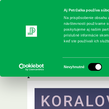
Aj Petržalka používa súbo
Na prispôsobenie obsahu a
návštevnosti používame sú
poskytujeme aj našim partn
REGISTRUJTE SA
ONLINE KATALÓ
príslušné informácie skomb
keď ste používali ich služb
Domov
Podujatia
Korálový svet- divadelné predstavenie
Korálový svet- diva
Výber
Nevyhnutné
pre deti od 0 do 3 r
súhlasu