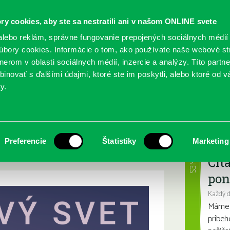
ry cookies, aby ste sa nestratili ani v našom ONLINE svete
lebo reklám, správne fungovanie prepojených sociálnych médií
bory cookies. Informácie o tom, ako používate naše webové st
erom v oblasti sociálnych médií, inzercie a analýzy. Títo partn
GY
SLUŽBY
PODUJATIA
POBOČKY
O KNIŽ
inovať s ďalšími údajmi, ktoré ste im poskytli, alebo ktoré od vá
y.
 pre deti od 0 do 3 rokov
delné predstavenie
Najbl
Preferencie
Štatistiky
Marketing
okov
DNES
Čít
pon
Každý 
Máme s
príbeh