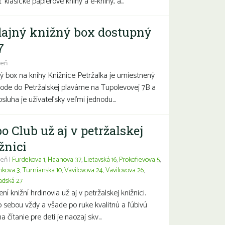
 klasické papierové knihy a e-knihy, a...
ajný knižný box dostupný
7
deň
ý box na knihy Knižnice Petržalka je umiestnený
hode do Petržalskej plavárne na Tupolevovej 7B a
bsluha je užívateľsky veľmi jednodu...
o Club už aj v petržalskej
žnici
eň |
Furdekova 1
,
Haanova 37
,
Lietavská 16
,
Prokofievova 5
,
nkova 3
,
Turnianska 10
,
Vavilovova 24
,
Vavilovova 26
,
adská 27
í knižní hrdinovia už aj v petržalskej knižnici.
 sebou vždy a všade po ruke kvalitnú a ľúbivú
a čítanie pre deti je naozaj skv...