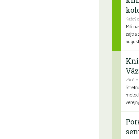
kni
kolo
Každý d
Milí n
zajtra 
august
Kni
Väz
28.08. o
Stretn
metodi
verejn
Por
sen