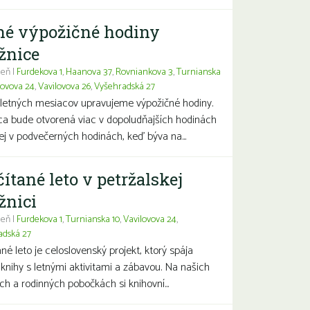
né výpožičné hodiny
žnice
eň |
Furdekova 1
,
Haanova 37
,
Rovniankova 3
,
Turnianska
lovova 24
,
Vavilovova 26
,
Vyšehradská 27
letných mesiacov upravujeme výpožičné hodiny.
ca bude otvorená viac v dopoludňajších hodinách
j v podvečerných hodinách, keď býva na...
čítané leto v petržalskej
žnici
eň |
Furdekova 1
,
Turnianska 10
,
Vavilovova 24
,
adská 27
ané leto je celoslovenský projekt, ktorý spája
 knihy s letnými aktivitami a zábavou. Na našich
ch a rodinných pobočkách si knihovní...