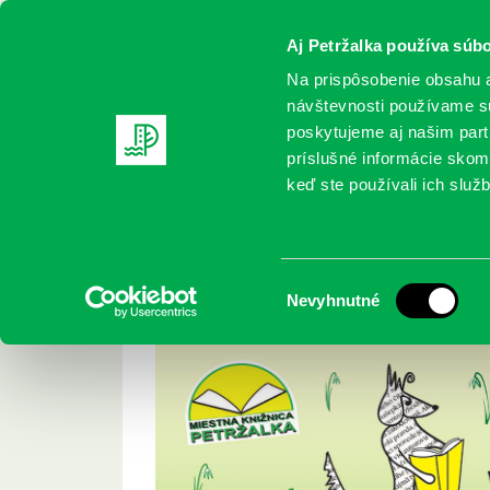
Aj Petržalka používa súbo
Na prispôsobenie obsahu a
návštevnosti používame sú
poskytujeme aj našim partn
REGISTRUJTE SA
ONLINE KATALÓ
príslušné informácie skomb
keď ste používali ich služb
Domov
Podujatia
Marec v knižnici
Marec v knižnici
Výber
Nevyhnutné
súhlasu