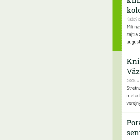
kni
kolo
Každý d
Milí n
zajtra 
august
Kni
Väz
28.08. o
Stretn
metodi
verejn
Por
sen