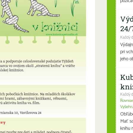
požičať
Výd
24/
Každý 
Výdajn
pri vc
jeho o
Kub
kni
Každý d
Rovnia
Vyšehr
Obľúben
Mať so
knihu n