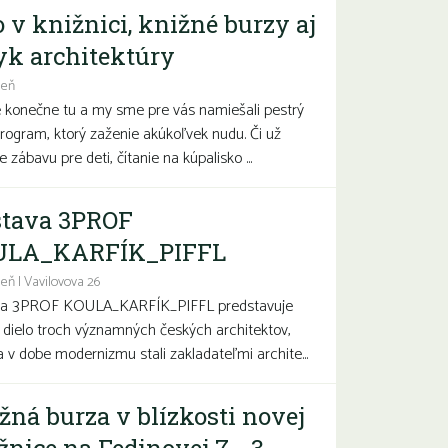
o v knižnici, knižné burzy aj
yk architektúry
deň
e konečne tu a my sme pre vás namiešali pestrý
program, ktorý zaženie akúkoľvek nudu. Či už
 zábavu pre deti, čítanie na kúpalisko ...
tava 3PROF
ULA_KARFÍK_PIFFL
eň | Vavilovova 26
va 3PROF KOULA_KARFÍK_PIFFL predstavuje
a dielo troch významných českých architektov,
sa v dobe modernizmu stali zakladateľmi archite...
žná burza v blízkosti novej