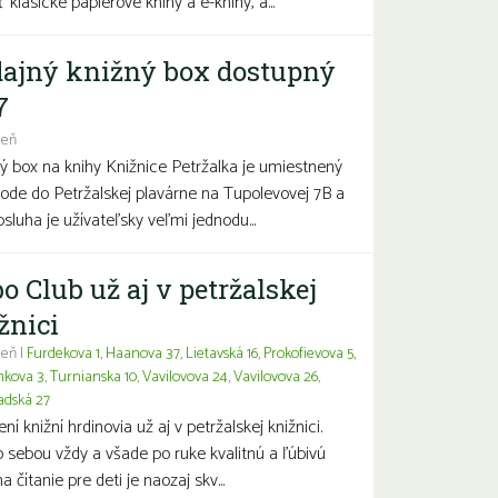
 klasické papierové knihy a e-knihy, a...
ajný knižný box dostupný
7
deň
ý box na knihy Knižnice Petržalka je umiestnený
hode do Petržalskej plavárne na Tupolevovej 7B a
bsluha je užívateľsky veľmi jednodu...
o Club už aj v petržalskej
žnici
eň |
Furdekova 1
,
Haanova 37
,
Lietavská 16
,
Prokofievova 5
,
nkova 3
,
Turnianska 10
,
Vavilovova 24
,
Vavilovova 26
,
adská 27
í knižní hrdinovia už aj v petržalskej knižnici.
 sebou vždy a všade po ruke kvalitnú a ľúbivú
a čítanie pre deti je naozaj skv...