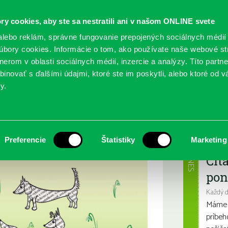
ry cookies, aby ste sa nestratili ani v našom ONLINE svete
lebo reklám, správne fungovanie prepojených sociálnych médií
bory cookies. Informácie o tom, ako používate naše webové st
erom v oblasti sociálnych médií, inzercie a analýzy. Títo partn
GY
SLUŽBY
PODUJATIA
POBOČKY
O KNIŽ
inovať s ďalšími údajmi, ktoré ste im poskytli, alebo ktoré od vá
y.
Najbl
Preferencie
Štatistiky
Marketing
DNES
Čít
pon
Každý 
Máme s
príbeh