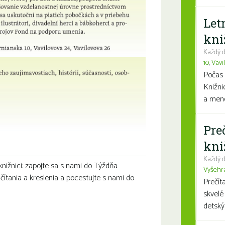
Let
kni
Každý d
10
,
Vavi
Počas 
Knižni
a mene
Pre
kni
Každý d
nižnici: zapojte sa s nami do Týždňa
Vyšehr
čítania a kreslenia a pocestujte s nami do
Prečít
skvelé
detský