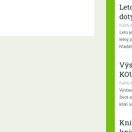
Let
dot
Každý 
Leto j
letný 
hľadáte
Výs
KO
Každý d
Výsta
život 
ktorí 
Kni