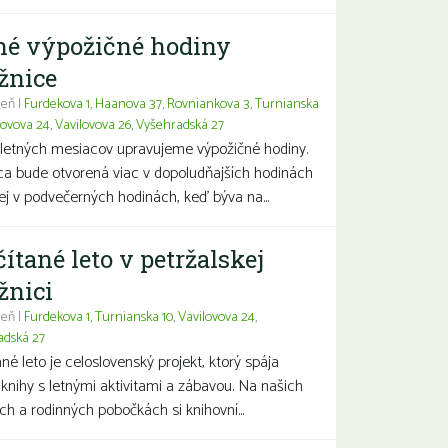
né výpožičné hodiny
žnice
eň |
Furdekova 1
,
Haanova 37
,
Rovniankova 3
,
Turnianska
lovova 24
,
Vavilovova 26
,
Vyšehradská 27
letných mesiacov upravujeme výpožičné hodiny.
ca bude otvorená viac v dopoludňajších hodinách
j v podvečerných hodinách, keď býva na...
čítané leto v petržalskej
žnici
eň |
Furdekova 1
,
Turnianska 10
,
Vavilovova 24
,
adská 27
ané leto je celoslovenský projekt, ktorý spája
 knihy s letnými aktivitami a zábavou. Na našich
ch a rodinných pobočkách si knihovní...