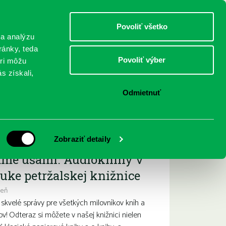
DETI
MLÁDEŽ
DOSPELÍ
Povoliť všetko
 a analýzu
ránky, teda
Povoliť výber
eri môžu
NICI
FEDINOVA
KONTAKTY
s získali,
Odmietnuť
ižšie podujatia
Zobraziť detaily
ame ušami. Audioknihy v
uke petržalskej knižnice
deň
kvelé správy pre všetkých milovníkov kníh a
ov! Odteraz si môžete v našej knižnici nielen