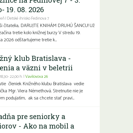
žnice na Fedinovej 7 - 3.
- 19. 08. 2026
eň | Detské ihrisko Fedinova 7
aši čitatelia, DARUJTE KNIHÁM DRUHÚ ŠANCU! Už
začína tretie kolo knižnej burzy V stredu 19.
a 2026 odštartujeme tretie k...
žný klub Bratislava -
enia a väzni v beletrii
 18,30- 22,00 h. |
Vavilovova 26
utie členiek Knižného klubu Bratislava vedie
čka Mgr. Viera Némethová. Stretnutie nie je
ým podujatím, ak sa chcete stať pravi...
adňa pre seniorky a
iorov - Ako na mobil a