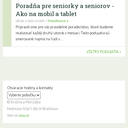
Poradňa pre seniorky a seniorov -
Ako na mobil a tablet
08.09. o 9:00-12:00h. |
Prokofievova 5
Pripravili sme pre vás pravidelné poradenstvo, ktoré budeme
realizovať každý druhý utorok v mesiaci. Tieto podujatia sú
smerované najmä na ľudí v ...
VŠETKY PODUJATIA
Otváracie hodiny a kontakty:
© Knižnica Petržalka
Fedinova 1129/7, 851 01 Bratislava
Web od
2day.sk