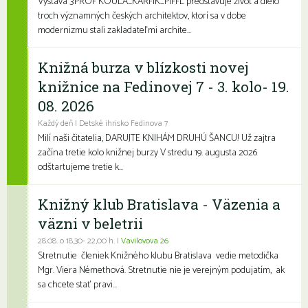
Výstava 3PROF KOULA_KARFÍK_PIFFL predstavuje život a dielo
troch významných českých architektov, ktorí sa v dobe
modernizmu stali zakladateľmi archite...
Knižná burza v blízkosti novej
knižnice na Fedinovej 7 - 3. kolo- 19.
08. 2026
Každý deň | Detské ihrisko Fedinova 7
Milí naši čitatelia, DARUJTE KNIHÁM DRUHÚ ŠANCU! Už zajtra
začína tretie kolo knižnej burzy V stredu 19. augusta 2026
odštartujeme tretie k...
Knižný klub Bratislava - Väzenia a
väzni v beletrii
28.08. o 18,30- 22,00 h. |
Vavilovova 26
Stretnutie členiek Knižného klubu Bratislava vedie metodička
Mgr. Viera Némethová. Stretnutie nie je verejným podujatím, ak
sa chcete stať pravi...