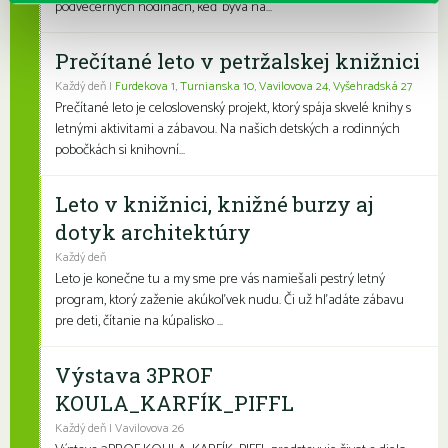
podvečerných hodinách, keď býva na...
Prečítané leto v petržalskej knižnici
Každý deň |
Furdekova 1
,
Turnianska 10
,
Vavilovova 24
,
Vyšehradská 27
Prečítané leto je celoslovenský projekt, ktorý spája skvelé knihy s
letnými aktivitami a zábavou. Na našich detských a rodinných
pobočkách si knihovní...
Leto v knižnici, knižné burzy aj
dotyk architektúry
Každý deň
Leto je konečne tu a my sme pre vás namiešali pestrý letný
program, ktorý zaženie akúkoľvek nudu. Či už hľadáte zábavu
pre deti, čítanie na kúpalisko ...
Výstava 3PROF
KOULA_KARFÍK_PIFFL
Každý deň | Vavilovova 26