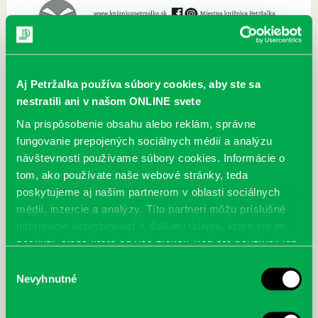
Pozývame Vás na výnimočné podujatia, ktoré organizujeme v marci –
Aj Petržalka používa súbory cookies, aby ste sa
mesiaci knihy.
nestratili ani v našom ONLINE svete
Na prispôsobenie obsahu alebo reklám, správne
fungovanie prepojených sociálnych médií a analýzu
Najbližšie podujatia
návštevnosti používame súbory cookies. Informácie o
tom, ako používate naše webové stránky, teda
poskytujeme aj našim partnerom v oblasti sociálnych
Čítame ušami. Audioknihy v
DNES
médií, inzercie a analýzy. Títo partneri môžu príslušné
ponuke petržalskej knižnice
informácie skombinovať s ďalšími údajmi, ktoré ste im
Každý deň
poskytli, alebo ktoré od vás získali, keď ste používali ich
Máme skvelé správy pre všetkých milovníkov kníh a príbehov!
služby.
Výber
Odteraz si môžete v našej knižnici nielen požičať klasické
Nevyhnutné
papierové knihy a e-knihy, a...
súhlasu