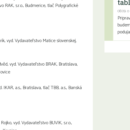
tab
vo RAK, s.r.o., Budmerice, tlač Polygrafické
08.09. o
Pripra
budeme
poduja
urík, vyd. Vydavateľstvo Matice slovenskej,
edvěd, vyd. Vydavateľstvo BRAK, Bratislava,
jovice
d. IKAR, a.s., Bratislava, tlač TBB, a.s., Banská
 Rojko, vyd. Vydavateľstvo BUVIK, s.r.o.,