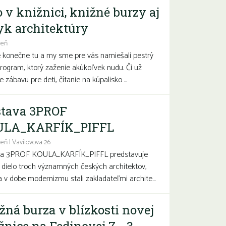
o v knižnici, knižné burzy aj
yk architektúry
deň
e konečne tu a my sme pre vás namiešali pestrý
program, ktorý zaženie akúkoľvek nudu. Či už
 zábavu pre deti, čítanie na kúpalisko ...
tava 3PROF
ULA_KARFÍK_PIFFL
eň | Vavilovova 26
va 3PROF KOULA_KARFÍK_PIFFL predstavuje
a dielo troch významných českých architektov,
sa v dobe modernizmu stali zakladateľmi archite...
žná burza v blízkosti novej