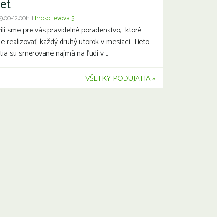
let
 9:00-12:00h. |
Prokofievova 5
vili sme pre vás pravidelné poradenstvo, ktoré
 realizovať každý druhý utorok v mesiaci. Tieto
tia sú smerované najmä na ľudí v ...
VŠETKY PODUJATIA