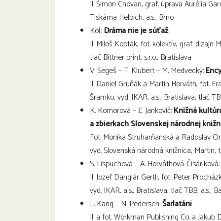
Il. Šimon Chovan, graf. úprava Aurélia Gar
Tiskárna Helbich, a.s., Brno
Kol.:
Dráma nie je súťaž
Il. Miloš Kopták, fot. kolektív, graf. dizajn
tlač Bittner print, s.r.o., Bratislava
V. Segeš – T. Klubert – M. Medvecký:
Ency
Il. Daniel Gruňák a Martin Horváth, fot. Fr
Šramko, vyd. IKAR, a.s., Bratislava, tlač TB
K. Komorová – Ľ. Jankovič:
Knižná kultú
a zbierkach Slovenskej národnej knižn
Fot. Monika Struharňanská a Radoslav On
vyd. Slovenská národná knižnica, Martin, t
S. Lispuchová – A. Horváthová-Čisáriková:
Il. Jozef Danglár Gertli, fot. Peter Prochá
vyd. IKAR, a.s., Bratislava, tlač TBB, a.s., 
L. Kang – N. Pedersen:
Šarlatáni
Il. a fot. Workman Publishing Co. a Jakub