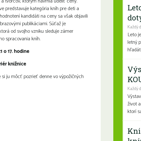
y a tvorcov, ktorým navrhla udeliť ceny.
Let
ve predstavuje kategória kníh pre deti a
hodnotení kandidáti na ceny sa však objavili
dot
obrazovými publikáciami. Súťaž je
Každý 
ktorá od svojho vzniku sleduje zámer
Leto j
ho spracovania kníh.
letný 
hľadáte
1 o 17. hodine
riér knižnice
Výs
e si ju môcť pozrieť denne vo výpožičných
KO
Každý d
Výsta
život 
ktorí 
Kni