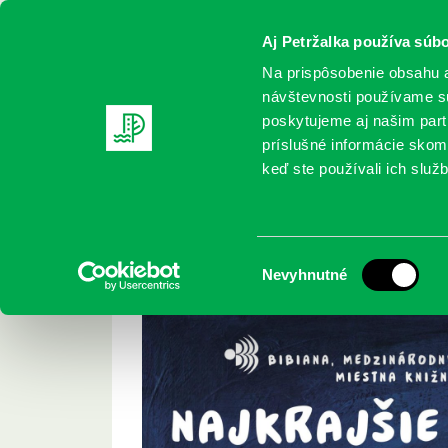
Aj Petržalka používa súbo
Na prispôsobenie obsahu a
návštevnosti používame sú
poskytujeme aj našim partn
REGISTRUJTE SA
ONLINE KATALÓ
príslušné informácie skomb
keď ste používali ich služb
Domov
Podujatia
Najkrajšie knihy Slovenska 2020
Najkrajšie knihy S
Výber
Nevyhnutné
súhlasu