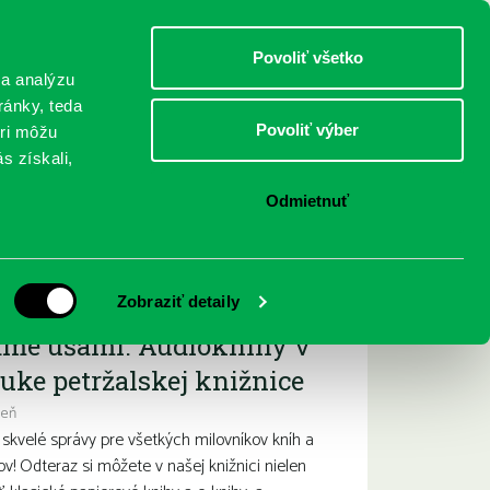
DETI
MLÁDEŽ
DOSPELÍ
Povoliť všetko
 a analýzu
ránky, teda
Povoliť výber
eri môžu
NICI
FEDINOVA
KONTAKTY
s získali,
Odmietnuť
ižšie podujatia
Zobraziť detaily
ame ušami. Audioknihy v
uke petržalskej knižnice
deň
kvelé správy pre všetkých milovníkov kníh a
ov! Odteraz si môžete v našej knižnici nielen