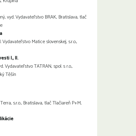
A, Krupina
ený, vyd. Vydavateľstvo BRAK, Bratislava, tlač
ce
a
d. Vydavateľstvo Matice slovenskej, s.r.o.,
ti I., II.
vyd. Vydavateľstvo TATRAN, spol. s r.o.,
ský Těšín
Terra, s.r.o., Bratislava, tlač Tlačiareň P+M,
likácie