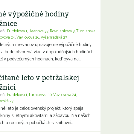
né výpožičné hodiny
žnice
eň |
Furdekova 1
,
Haanova 37
,
Rovniankova 3
,
Turnianska
lovova 24
,
Vavilovova 26
,
Vyšehradská 27
letných mesiacov upravujeme výpožičné hodiny.
ca bude otvorená viac v dopoludňajších hodinách
j v podvečerných hodinách, keď býva na...
čítané leto v petržalskej
žnici
eň |
Furdekova 1
,
Turnianska 10
,
Vavilovova 24
,
adská 27
ané leto je celoslovenský projekt, ktorý spája
 knihy s letnými aktivitami a zábavou. Na našich
ch a rodinných pobočkách si knihovní...