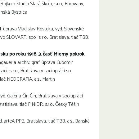
Rojko a Studio Stará škola, s.r.o., Borovany,
Banská Bystrica
graf. úprava Vladislav Rostoka, vyd. Slovenské
o SLOVART, spol. s r.o., Bratislava, tlač TBB,
sku po roku 1918. 3. časť Mierny pokrok
gauer a archív, graf. úprava Ľubomír
. s r.o., Bratislava v spolupráci so
tlač NEOGRAFIA, a.s., Martin
vyd. Galéria Čin Čin, Bratislava v spolupráci
atislava, tlač FINIDR, s.r.o., Český Těšín
d. arteA PPB, Bratislava, tlač TBB, a.s., Banská