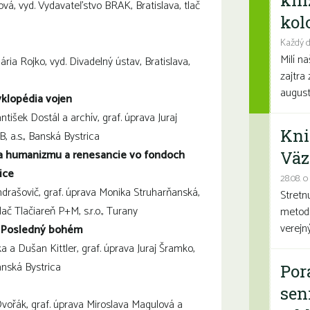
kni
ová, vyd. Vydavateľstvo BRAK, Bratislava, tlač
kolo
Každý d
Milí n
 Mária Rojko, vyd. Divadelný ústav, Bratislava,
zajtra 
august
klopédia vojen
antišek Dostál a archív, graf. úprava Juraj
Kni
B, a.s., Banská Bystrica
ra humanizmu a renesancie vo fondoch
Väz
ice
28.08. o
drašovič, graf. úprava Monika Struharňanská,
Stretn
lač Tlačiareň P+M, s.r.o., Turany
metodi
verejn
Posledný bohém
zka a Dušan Kittler, graf. úprava Juraj Šramko,
Banská Bystrica
Por
sen
 Dvořák, graf. úprava Miroslava Magulová a