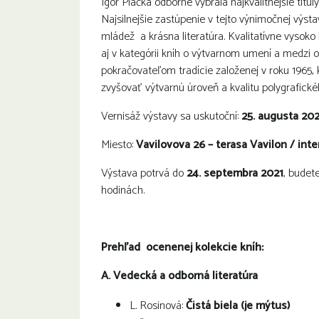
Igor Piačka odborne vybrala najkvalitnejšie titul
Najsilnejšie zastúpenie v tejto výnimočnej výsta
mládež a krásna literatúra. Kvalitatívne vysoko 
aj v kategórii kníh o výtvarnom umení a medzi 
pokračovateľom tradície založenej v roku 1965, 
zvyšovať výtvarnú úroveň a kvalitu polygrafické
Vernisáž výstavy sa uskutoční:
25. augusta 202
Miesto:
Vavilovova 26 – terasa Vavilon / inte
Výstava potrvá do
24. septembra 2021
, budet
hodinách.
Prehľad ocenenej kolekcie kníh:
A. Vedecká a odborná literatúra
L. Rosinová:
Čistá biela (je mýtus)