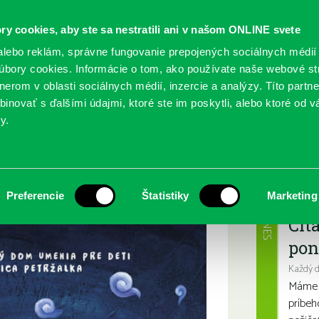
ry cookies, aby ste sa nestratili ani v našom ONLINE svete
lebo reklám, správne fungovanie prepojených sociálnych médií
bory cookies. Informácie o tom, ako používate naše webové st
erom v oblasti sociálnych médií, inzercie a analýzy. Títo partn
GY
SLUŽBY
PODUJATIA
POBOČKY
O KNIŽ
inovať s ďalšími údajmi, ktoré ste im poskytli, alebo ktoré od vá
y.
lovenska 2020
Najbl
Preferencie
Štatistiky
Marketing
DNES
Čít
pon
Každý 
Máme s
príbeh