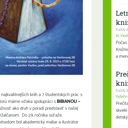
Let
kni
Každý d
10
,
Vavi
Počas 
Knižni
a mene
Pre
kni
Každý d
ajkvalitnejších kníh a 7 študentských prác s
Vyšehr
ktorú máme vďaka spolupráci s
BIBIANOU –
Prečít
nosť ako druh v poradí predstaviť v našej
skvelé
tržalčanom. Do 29. ročníka súťaže
detský
predsedom bol akademický maliar a ilustrátor