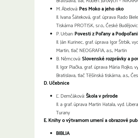
Bratislava, tlač Róbert Jurových – NIKAR
M. Ábelová:
Pes Moko a jeho oko
Il. Ivana Šáteková, graf. úprava Rado Biel
Tiskárna PROTISK, s.r.o., České Budějovi
P. Urban:
Povesti z Poľany a Podpoľani
Il. Ján Kurinec, graf. úprava Igor Štrbík, vy
Martin, tlač NEOGRAFIA, a.s., Martin
B. Němcová:
Slovenské rozprávky a poves
Il. Igor Piačka, graf. úprava Mária Rojko, 
Bratislava, tlač Těšínská tiskárna, a.s., Če
D. Učebnice
Ľ. Demčáková:
Škola v prírode
Il. a graf. úprava Martin Hatala, vyd. Libera
Turany
E. Knihy o výtvarnom umení a obrazové pub
BIBLIA