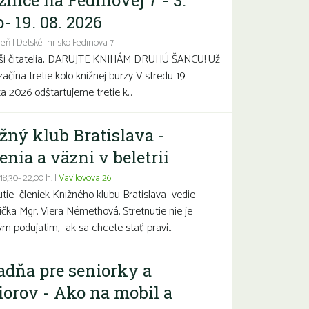
žnice na Fedinovej 7 - 3.
- 19. 08. 2026
eň | Detské ihrisko Fedinova 7
aši čitatelia, DARUJTE KNIHÁM DRUHÚ ŠANCU! Už
začína tretie kolo knižnej burzy V stredu 19.
a 2026 odštartujeme tretie k...
žný klub Bratislava -
enia a väzni v beletrii
 18,30- 22,00 h. |
Vavilovova 26
utie členiek Knižného klubu Bratislava vedie
čka Mgr. Viera Némethová. Stretnutie nie je
ým podujatím, ak sa chcete stať pravi...
adňa pre seniorky a
iorov - Ako na mobil a