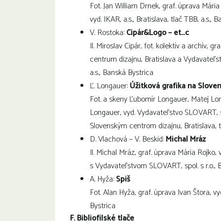
Fot. Jan William Drnek, graf. úprava Mária 
vyd. IKAR, a.s., Bratislava, tlač TBB, a.s., 
V. Rostoka:
Cipár&Logo – et…c
Il. Miroslav Cipár, fot. kolektív a archív, 
centrum dizajnu, Bratislava a Vydavateľstv
a.s., Banská Bystrica
Ľ. Longauer:
Úžitková grafika na Sloven
Fot. a skeny Ľubomír Longauer, Matej Lon
Longauer, vyd. Vydavateľstvo SLOVART, spol
Slovenským centrom dizajnu, Bratislava, 
D. Vlachová – V. Beskid:
Michal Mráz
Il. Michal Mráz, graf. úprava Mária Rojko, 
s Vydavateľstvom SLOVART, spol. s r.o., Br
A. Hyža:
Spiš
Fot. Alan Hyža, graf. úprava Ivan Štora, vy
Bystrica
F. Bibliofilské tlače