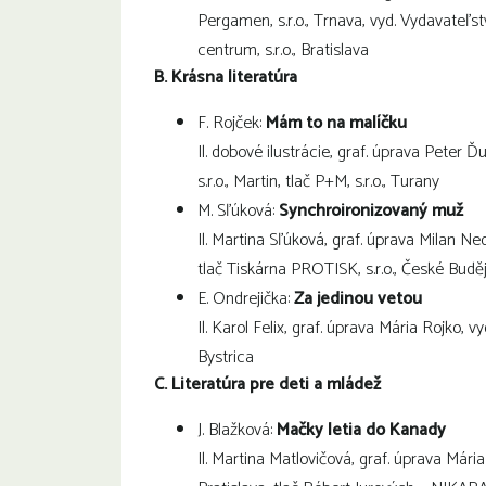
Pergamen, s.r.o., Trnava, vyd. Vydavateľst
centrum, s.r.o., Bratislava
B. Krásna literatúra
F. Rojček:
Mám to na malíčku
Il. dobové ilustrácie, graf. úprava Peter Ď
s.r.o., Martin, tlač P+M, s.r.o., Turany
M. Sľúková:
Synchroironizovaný muž
Il. Martina Sľúková, graf. úprava Milan N
tlač Tiskárna PROTISK, s.r.o., České Budě
E. Ondrejička:
Za jedinou vetou
Il. Karol Felix, graf. úprava Mária Rojko, vy
Bystrica
C. Literatúra pre deti a mládež
J. Blažková:
Mačky letia do Kanady
Il. Martina Matlovičová, graf. úprava Mária