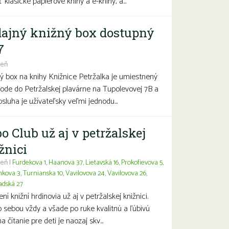
 klasické papierové knihy a e-knihy, a...
ajný knižný box dostupný
7
deň
ý box na knihy Knižnice Petržalka je umiestnený
hode do Petržalskej plavárne na Tupolevovej 7B a
bsluha je užívateľsky veľmi jednodu...
o Club už aj v petržalskej
žnici
eň |
Furdekova 1
,
Haanova 37
,
Lietavská 16
,
Prokofievova 5
,
nkova 3
,
Turnianska 10
,
Vavilovova 24
,
Vavilovova 26
,
adská 27
í knižní hrdinovia už aj v petržalskej knižnici.
 sebou vždy a všade po ruke kvalitnú a ľúbivú
a čítanie pre deti je naozaj skv...