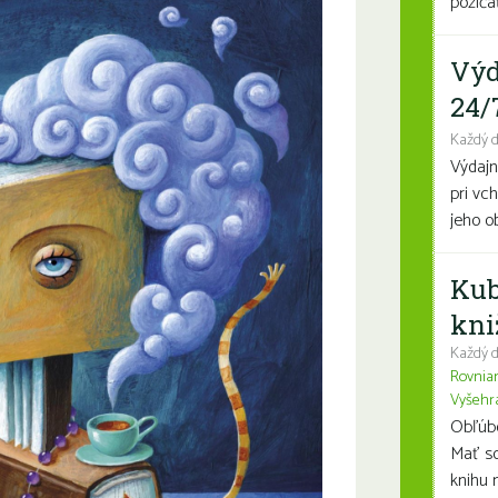
požičať
Výd
24/
Každý 
Výdajn
pri vc
jeho o
Kub
kni
Každý d
Rovnia
Vyšehr
Obľúben
Mať so
knihu n