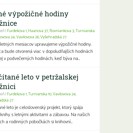
né výpožičné hodiny
žnice
eň |
Furdekova 1
,
Haanova 37
,
Rovniankova 3
,
Turnianska
lovova 24
,
Vavilovova 26
,
Vyšehradská 27
letných mesiacov upravujeme výpožičné hodiny.
ca bude otvorená viac v dopoludňajších hodinách
j v podvečerných hodinách, keď býva na...
čítané leto v petržalskej
žnici
eň |
Furdekova 1
,
Turnianska 10
,
Vavilovova 24
,
adská 27
ané leto je celoslovenský projekt, ktorý spája
 knihy s letnými aktivitami a zábavou. Na našich
ch a rodinných pobočkách si knihovní...