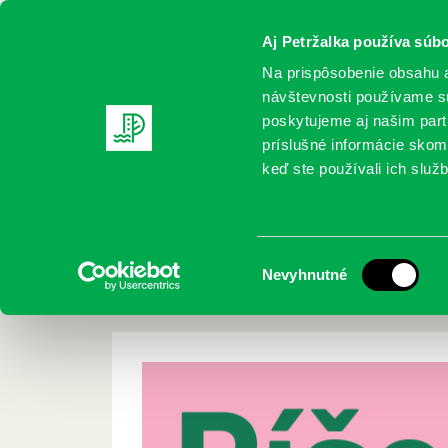
Aj Petržalka používa súbo
Na prispôsobenie obsahu a
návštevnosti používame sú
poskytujeme aj našim partn
REGISTRUJTE SA
ONLINE KATALÓ
príslušné informácie skomb
keď ste používali ich služb
Domov
Podujatia
Petržalské súzvuky Ferka Urbánka 20
Petržalské súzvuky
Výber
Nevyhnutné
2021
súhlasu