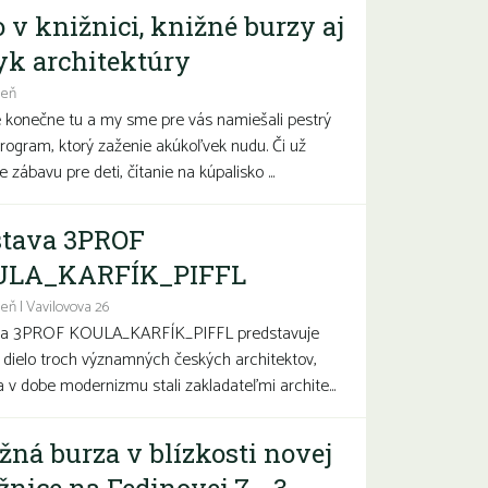
o v knižnici, knižné burzy aj
yk architektúry
deň
e konečne tu a my sme pre vás namiešali pestrý
program, ktorý zaženie akúkoľvek nudu. Či už
 zábavu pre deti, čítanie na kúpalisko ...
tava 3PROF
ULA_KARFÍK_PIFFL
eň | Vavilovova 26
va 3PROF KOULA_KARFÍK_PIFFL predstavuje
a dielo troch významných českých architektov,
sa v dobe modernizmu stali zakladateľmi archite...
žná burza v blízkosti novej