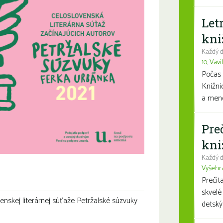
Let
kni
Každý d
10
,
Vavi
Počas 
Knižni
a mene
Pre
kni
Každý d
Vyšehr
Prečít
skvelé
venskej literárnej súťaže Petržalské súzvuky
detský