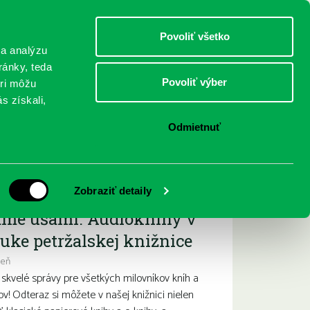
DETI
MLÁDEŽ
DOSPELÍ
Povoliť všetko
 a analýzu
ránky, teda
Povoliť výber
eri môžu
NICI
FEDINOVA
KONTAKTY
s získali,
Odmietnuť
ižšie podujatia
Zobraziť detaily
ame ušami. Audioknihy v
uke petržalskej knižnice
deň
kvelé správy pre všetkých milovníkov kníh a
ov! Odteraz si môžete v našej knižnici nielen