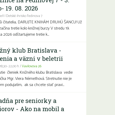
žnice na Fedinovej 7 - 3.
- 19. 08. 2026
eň | Detské ihrisko Fedinova 7
aši čitatelia, DARUJTE KNIHÁM DRUHÚ ŠANCU! Už
začína tretie kolo knižnej burzy V stredu 19.
a 2026 odštartujeme tretie k...
žný klub Bratislava -
enia a väzni v beletrii
 18,30- 22,00 h. |
Vavilovova 26
utie členiek Knižného klubu Bratislava vedie
čka Mgr. Viera Némethová. Stretnutie nie je
ým podujatím, ak sa chcete stať pravi...
adňa pre seniorky a
iorov - Ako na mobil a