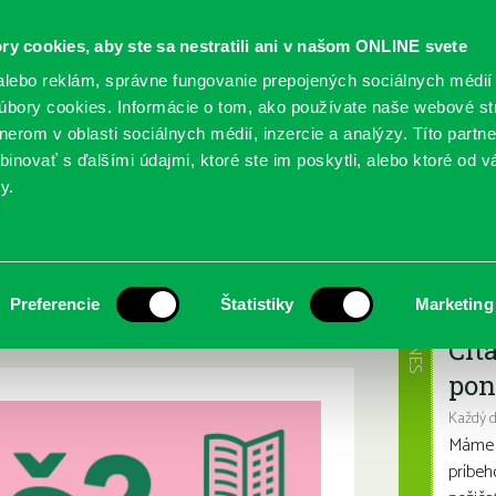
ry cookies, aby ste sa nestratili ani v našom ONLINE svete
lebo reklám, správne fungovanie prepojených sociálnych médií
bory cookies. Informácie o tom, ako používate naše webové st
erom v oblasti sociálnych médií, inzercie a analýzy. Títo partn
GY
SLUŽBY
PODUJATIA
POBOČKY
O KNIŽ
inovať s ďalšími údajmi, ktoré ste im poskytli, alebo ktoré od vá
y.
21
 Ferka Urbánka
Najbl
Preferencie
Štatistiky
Marketing
DNES
Čít
pon
Každý 
Máme s
príbeh