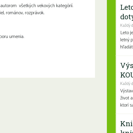
 autorom všetkých vekových kategórií.
Let
el, románov, rozprávok.
dot
Každý 
Leto j
dporu umenia.
letný 
hľadáte
Výs
KO
Každý d
Výsta
život 
ktorí 
Kni