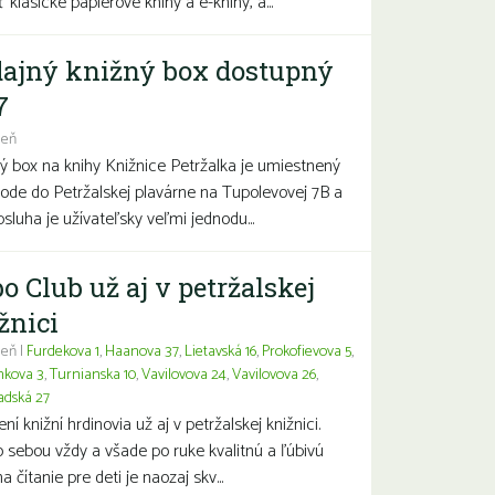
 klasické papierové knihy a e-knihy, a...
ajný knižný box dostupný
7
deň
ý box na knihy Knižnice Petržalka je umiestnený
hode do Petržalskej plavárne na Tupolevovej 7B a
bsluha je užívateľsky veľmi jednodu...
o Club už aj v petržalskej
žnici
eň |
Furdekova 1
,
Haanova 37
,
Lietavská 16
,
Prokofievova 5
,
nkova 3
,
Turnianska 10
,
Vavilovova 24
,
Vavilovova 26
,
adská 27
í knižní hrdinovia už aj v petržalskej knižnici.
 sebou vždy a všade po ruke kvalitnú a ľúbivú
a čítanie pre deti je naozaj skv...