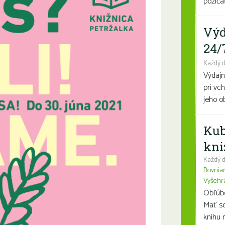
požičať
Výd
24/
Každý 
Výdajn
pri vc
jeho o
Kub
kni
Každý d
Rovnia
Vyšehr
Obľúben
Mať so
knihu n