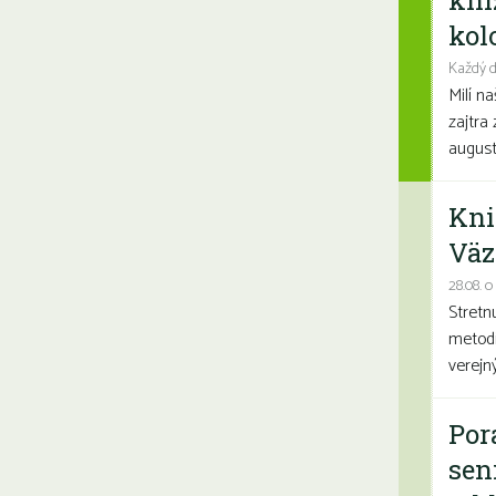
kni
kolo
Každý d
Milí n
zajtra 
august
Kni
Väz
28.08. o
Stretn
metodi
verejn
Por
sen