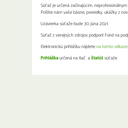
Súťaž je určená začínajúcim, neprofesionálnym
Pošlite nám vaše básne, poviedky, ukážky z novi
Uzávierka súťaže bude 30. júna 2021.
Súťaž z verejných zdrojov podporil Fond na po
Elektronickú prihlášku nájdete
na tomto odkaze
.
Prihláška
určená na tlač a
štatút
súťaže