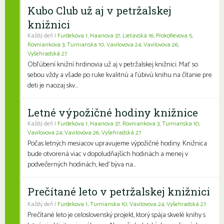
Kubo Club už aj v petržalskej
knižnici
Každý deň |
Furdekova 1
,
Haanova 37
,
Lietavská 16
,
Prokofievova 5
,
Rovniankova 3
,
Turnianska 10
,
Vavilovova 24
,
Vavilovova 26
,
Vyšehradská 27
Obľúbení knižní hrdinovia už aj v petržalskej knižnici. Mať so
sebou vždy a všade po ruke kvalitnú a ľúbivú knihu na čítanie pre
deti je naozaj skv...
Letné výpožičné hodiny knižnice
Každý deň |
Furdekova 1
,
Haanova 37
,
Rovniankova 3
,
Turnianska 10
,
Vavilovova 24
,
Vavilovova 26
,
Vyšehradská 27
Počas letných mesiacov upravujeme výpožičné hodiny. Knižnica
bude otvorená viac v dopoludňajších hodinách a menej v
podvečerných hodinách, keď býva na...
Prečítané leto v petržalskej knižnici
Každý deň |
Furdekova 1
,
Turnianska 10
,
Vavilovova 24
,
Vyšehradská 27
Prečítané leto je celoslovenský projekt, ktorý spája skvelé knihy s