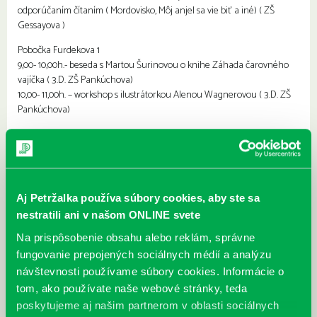
odporúčaním čítaním ( Mordovisko, Môj anjel sa vie biť a iné) ( ZŠ
Gessayova )
Pobočka Furdekova 1
9,00- 10,00h.- beseda s Martou Šurinovou o knihe Záhada čarovného
vajíčka ( 3.D. ZŠ Pankúchova)
10,00- 11,00h. – workshop s ilustrátorkou Alenou Wagnerovou ( 3.D. ZŠ
Pankúchova)
Pobočka Vyšehradská 27
10,30- beseda s Danou Hlavatou o jej knihách Zvedavé rozprávky a
Bájky pre malých aj veľkých ( ZŠ Holíčska )
Aj Petržalka používa súbory cookies, aby ste sa
nestratili ani v našom ONLINE svete
Na prispôsobenie obsahu alebo reklám, správne
fungovanie prepojených sociálnych médií a analýzu
návštevnosti používame súbory cookies. Informácie o
tom, ako používate naše webové stránky, teda
poskytujeme aj našim partnerom v oblasti sociálnych