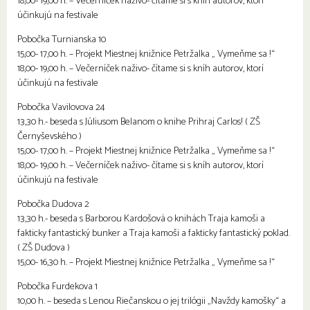
18,00- 19,00 h. – Večerníček naživo- čítame si s kníh autorov, ktorí
účinkujú na festivale
Pobočka Turnianska 10
15,00- 17,00 h. – Projekt Miestnej knižnice Petržalka „ Vymeňme sa !“
18,00- 19,00 h. – Večerníček naživo- čítame si s kníh autorov, ktorí
účinkujú na festivale
Pobočka Vavilovova 24
13,30 h.- beseda s Júliusom Belanom o knihe Prihraj Carlos! ( ZŠ
Černyševského )
15,00- 17,00 h. – Projekt Miestnej knižnice Petržalka „ Vymeňme sa !“
18,00- 19,00 h. – Večerníček naživo- čítame si s kníh autorov, ktorí
účinkujú na festivale
Pobočka Dudova 2
13,30 h.- beseda s Barborou Kardošová o knihách Traja kamoši a
fakticky fantastický bunker a Traja kamoši a fakticky fantastický poklad.
( ZŠ Dudova )
15,00- 16,30 h. – Projekt Miestnej knižnice Petržalka „ Vymeňme sa !“
Pobočka Furdekova 1
10,00 h. – beseda s Lenou Riečanskou o jej trilógii „Navždy kamošky“ a