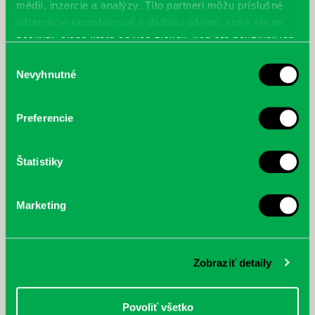
médií, inzercie a analýzy. Títo partneri môžu príslušné
informácie skombinovať s ďalšími údajmi, ktoré ste im
poskytli, alebo ktoré od vás získali, keď ste používali ich
služby.
Výber
Nevyhnutné
súhlasu
Preferencie
Štatistiky
Marketing
Zobraziť detaily
Povoliť všetko