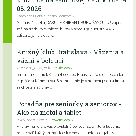
knižnice na Fedinovej 7 - 3. kolo- 19.
08. 2026
Každý deň | Detské ihrisko Fedinova 7
Milí naši čitatelia, DARUJTE KNIHÁM DRUHÚ ŠANCU! Už zajtra
začína tretie kolo knižnej burzy V stredu 19. augusta 2026
odštartujeme tretie k...
Knižný klub Bratislava - Väzenia a
väzni v beletrii
28.08. o 18,30- 22,00 h. |
Vavilovova 26
Stretnutie členiek Knižného klubu Bratislava vedie metodička
Mgr. Viera Némethová. Stretnutie nie je verejným podujatím, ak
sa chcete stať pravi...
Poradňa pre seniorky a seniorov -
Ako na mobil a tablet
08.09. o 9:00-12:00h. |
Prokofievova 5
Pripravili sme pre vás pravidelné poradenstvo, ktoré budeme
realizovať každý druhý utorok v mesiaci. Tieto podujatia sú