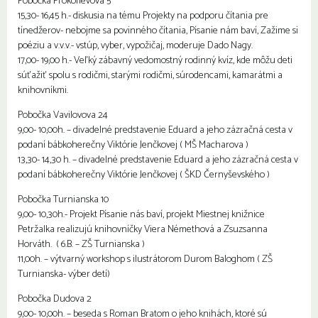
Pobočka Prokofievova 5
15,30- 16,45 h.- diskusia na tému Projekty na podporu čítania pre
tínedžerov- nebojme sa povinného čítania, Písanie nám baví, Zažime si
poéziu a v.v.v.- vstúp, vyber, vypožičaj, moderuje Dado Nagy.
17,00- 19,00 h.- Veľký zábavný vedomostný rodinný kvíz, kde môžu deti
súťažiť spolu s rodičmi, starými rodičmi, súrodencami, kamarátmi a
knihovníkmi.
Pobočka Vavilovova 24
9,00- 10,00h. – divadelné predstavenie Eduard a jeho zázračná cesta v
podaní bábkoherečny Viktórie Jenčkovej ( MŠ Macharova )
13,30- 14,30 h. – divadelné predstavenie Eduard a jeho zázračná cesta v
podaní bábkoherečny Viktórie Jenčkovej ( ŠKD Černyševského )
Pobočka Turnianska 10
9,00- 10,30h.- Projekt Písanie nás baví, projekt Miestnej knižnice
Petržalka realizujú knihovníčky Viera Némethová a Zsuzsanna
Horváth. ( 6.B. – ZŠ Turnianska )
11,00h. – výtvarný workshop s ilustrátorom Durom Baloghom ( ZŠ
Turnianska- výber detí)
Pobočka Dudova 2
9,00- 10,00h. – beseda s Roman Bratom o jeho knihách, ktoré sú