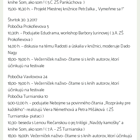
knihe Som, ako som ! ( 5.C. ZŠ Pankúchova )
15,00- 16,30 h. – Projekt Miestnej knižnice Petržalka „ Vymeňme sa !“
Štvrtok 30. 3.2017
Pobočka Prokofievova 5
10,30h. – Podujatie Edudrama, workshop Barbory Jurinovej ( 3.A. ZŠ
Prokofievova )
14,00 h. – diskusia na tému Radosti a úskalia v knižnici, moderuje Dado
Nagy
18,00- 19,00 h. – Večerníček naživo- čítame si s kníh autorov, ktorí
účinkujú na festivale
Pobočka Vavilovova 24
18,00- 19,00 h. – Večerníček naživo- čítame si s kníh autorov, ktorí
účinkujú na festivale
Pobočka Turnianska 10
9,00-12,00 h. – podujatie Nebojme sa povinného čítania „Rozprávky pre
každého“- realizujú Viera Némethová a Petra Mišáková ( ZŠ
Turnianska- piataci )
10,30- beseda s Lenou Riečanskou o jej trilógii „Navždy kamošky“ a
knihe Som, ako som ! ( 7.A. – ZŠ Turnianska )
18,00- 19,00h. Večerníček naživo- čítame si s kníh autorov, ktorí účinkujú