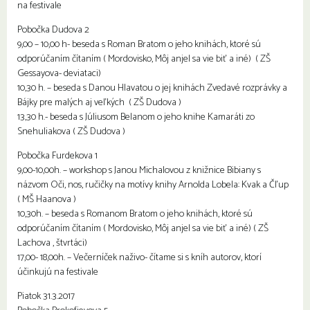
na festivale
Pobočka Dudova 2
9,00 – 10,00 h- beseda s Roman Bratom o jeho knihách, ktoré sú
odporúčaním čítaním ( Mordovisko, Môj anjel sa vie biť a iné) ( ZŠ
Gessayova- deviataci)
10,30 h. – beseda s Danou Hlavatou o jej knihách Zvedavé rozprávky a
Bájky pre malých aj veľkých ( ZŠ Dudova )
13,30 h.- beseda s Júliusom Belanom o jeho knihe Kamaráti zo
Snehuliakova ( ZŠ Dudova )
Pobočka Furdekova 1
9,00-10,00h. – workshop s Janou Michalovou z knižnice Bibiany s
názvom Oči, nos, ručičky na motívy knihy Arnolda Lobela: Kvak a Čľup
( MŠ Haanova )
10,30h. – beseda s Romanom Bratom o jeho knihách, ktoré sú
odporúčaním čítaním ( Mordovisko, Môj anjel sa vie biť a iné) ( ZŠ
Lachova , štvrtáci)
17,00- 18,00h. – Večerníček naživo- čítame si s kníh autorov, ktorí
účinkujú na festivale
Piatok 31.3.2017