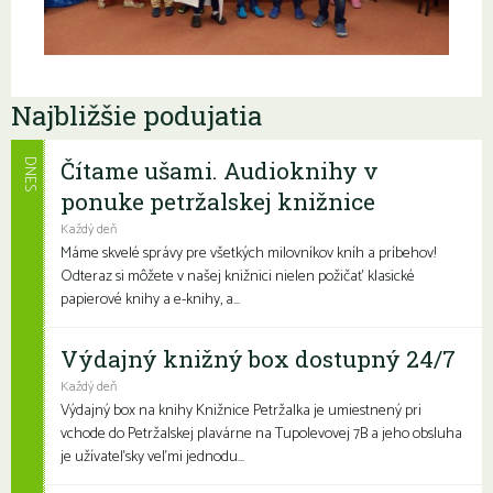
Najbližšie podujatia
Čítame ušami. Audioknihy v
DNES
ponuke petržalskej knižnice
Každý deň
Máme skvelé správy pre všetkých milovníkov kníh a príbehov!
Odteraz si môžete v našej knižnici nielen požičať klasické
papierové knihy a e-knihy, a...
Výdajný knižný box dostupný 24/7
Každý deň
Výdajný box na knihy Knižnice Petržalka je umiestnený pri
vchode do Petržalskej plavárne na Tupolevovej 7B a jeho obsluha
je užívateľsky veľmi jednodu...