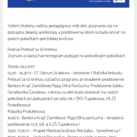
Vážení čitatelia, rodičia, pedagógovia, milé deti, pozývame vás na
podujatia, besedy, workshopy a predstavenia, ktoré sa budú konať na
piatich pobočkách petržalskej knižnice.
Festival Prebuď sa (s) knihou
Zoznam a časový harmonogram podujatí na jednotlivých pobočkách
Streda 29.3.2017
13,30 – 14,30 h.- CC Cetrum, Jiráskova – otvorenie 1. Ročníka festivalu
Prebuď sa (s) knihou, súčasťou programu je divadelné predstavenie
Barbory Krajč Zamiškovej Pippy Dlhá Pančucha. Predstavíme bábku
čarodejníka Čaroslova , s ktorou sa deti budú stretávať na našich
pobočkách pri podujatiach po celý rok. ( ŠKD Tupolevova, 1.B. ZŠ
Prokofievova)
Pobočka Prokofievova
10,00 h.- Barbora Krajč Zamišková- Pippi Dlhá pančucha – divadelná
predstavenie (3.A, 3.B , 4.A ZŠ Tupolevova )
15,00- 17,00 h. – Projekt Miestnej knižnice Petržalka „ Vymeňme sa !“