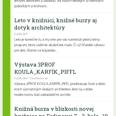
letnými aktivitami a zábavou. Na našich detských a rodinných
pobočkách si knihovní...
Leto v knižnici, knižné burzy aj
dotyk architektúry
Každý deň
Leto je konečne tu a my sme pre vás namiešali pestrý letný
program, ktorý zaženie akúkoľvek nudu. Či už hľadáte zábavu
pre deti, čítanie na kúpalisko ...
Výstava 3PROF
KOULA_KARFÍK_PIFFL
Každý deň | Vavilovova 26
Výstava 3PROF KOULA_KARFÍK_PIFFL predstavuje život a dielo
troch významných českých architektov, ktorí sa v dobe
modernizmu stali zakladateľmi archite...
Knižná burza v blízkosti novej