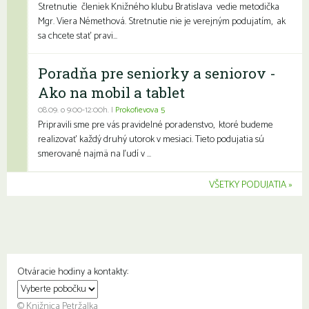
Stretnutie členiek Knižného klubu Bratislava vedie metodička
Mgr. Viera Némethová. Stretnutie nie je verejným podujatím, ak
sa chcete stať pravi...
Poradňa pre seniorky a seniorov -
Ako na mobil a tablet
08.09. o 9:00-12:00h. |
Prokofievova 5
Pripravili sme pre vás pravidelné poradenstvo, ktoré budeme
realizovať každý druhý utorok v mesiaci. Tieto podujatia sú
smerované najmä na ľudí v ...
VŠETKY PODUJATIA
Otváracie hodiny a kontakty:
© Knižnica Petržalka