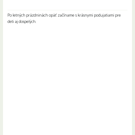
Po letných prázdninách opäť začíname s krásnymi podujatiami pre
deti aj dospelých.