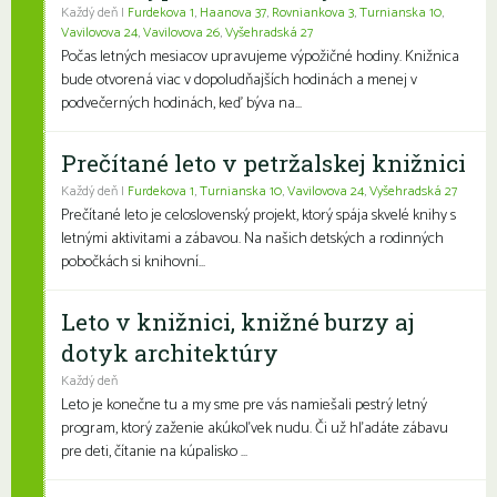
Každý deň |
Furdekova 1
,
Haanova 37
,
Rovniankova 3
,
Turnianska 10
,
Vavilovova 24
,
Vavilovova 26
,
Vyšehradská 27
Počas letných mesiacov upravujeme výpožičné hodiny. Knižnica
bude otvorená viac v dopoludňajších hodinách a menej v
podvečerných hodinách, keď býva na...
Prečítané leto v petržalskej knižnici
Každý deň |
Furdekova 1
,
Turnianska 10
,
Vavilovova 24
,
Vyšehradská 27
Prečítané leto je celoslovenský projekt, ktorý spája skvelé knihy s
letnými aktivitami a zábavou. Na našich detských a rodinných
pobočkách si knihovní...
Leto v knižnici, knižné burzy aj
dotyk architektúry
Každý deň
Leto je konečne tu a my sme pre vás namiešali pestrý letný
program, ktorý zaženie akúkoľvek nudu. Či už hľadáte zábavu
pre deti, čítanie na kúpalisko ...