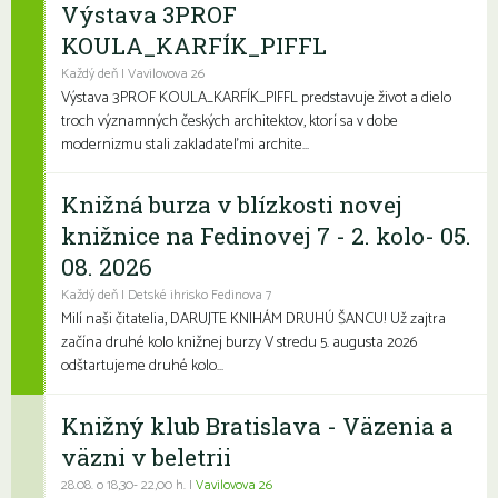
Výstava 3PROF
KOULA_KARFÍK_PIFFL
Každý deň | Vavilovova 26
Výstava 3PROF KOULA_KARFÍK_PIFFL predstavuje život a dielo
troch významných českých architektov, ktorí sa v dobe
modernizmu stali zakladateľmi archite...
Knižná burza v blízkosti novej
knižnice na Fedinovej 7 - 2. kolo- 05.
08. 2026
Každý deň | Detské ihrisko Fedinova 7
Milí naši čitatelia, DARUJTE KNIHÁM DRUHÚ ŠANCU! Už zajtra
začína druhé kolo knižnej burzy V stredu 5. augusta 2026
odštartujeme druhé kolo...
Knižný klub Bratislava - Väzenia a
väzni v beletrii
28.08. o 18,30- 22,00 h. |
Vavilovova 26