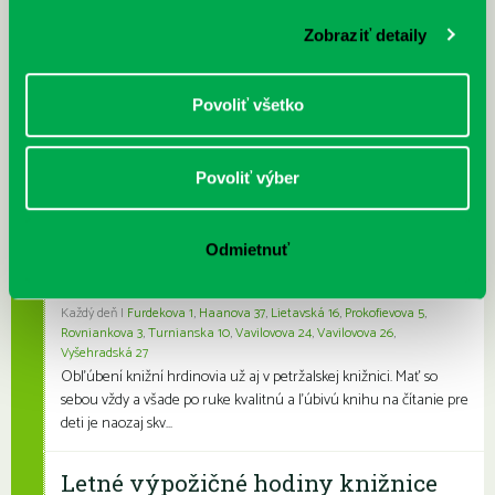
Odteraz si môžete v našej knižnici nielen požičať klasické
Zobraziť detaily
papierové knihy a e-knihy, a...
Výdajný knižný box dostupný 24/7
Povoliť všetko
Každý deň
Výdajný box na knihy Knižnice Petržalka je umiestnený pri
vchode do Petržalskej plavárne na Tupolevovej 7B a jeho obsluha
Povoliť výber
je užívateľsky veľmi jednodu...
Odmietnuť
Kubo Club už aj v petržalskej
knižnici
Každý deň |
Furdekova 1
,
Haanova 37
,
Lietavská 16
,
Prokofievova 5
,
Rovniankova 3
,
Turnianska 10
,
Vavilovova 24
,
Vavilovova 26
,
Vyšehradská 27
Obľúbení knižní hrdinovia už aj v petržalskej knižnici. Mať so
sebou vždy a všade po ruke kvalitnú a ľúbivú knihu na čítanie pre
deti je naozaj skv...
Letné výpožičné hodiny knižnice