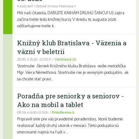
Každý deň | Detské ihrisko Fedinova 7
Milí naši čitatelia, DARUJTE KNIHÁM DRUHÚ ŠANCU! Už zajtra
začína tretie kolo knižnej burzy V stredu 19. augusta 2026
odštartujeme tretie k...
Knižný klub Bratislava - Väzenia a
väzni v beletrii
28.08. o 18,30- 22,00 h. |
Vavilovova 26
Stretnutie členiek Knižného klubu Bratislava vedie metodička
Mgr. Viera Némethová. Stretnutie nie je verejným podujatím, ak
sa chcete stať pravi...
Poradňa pre seniorky a seniorov -
Ako na mobil a tablet
08.09. o 9:00-12:00h. |
Prokofievova 5
Pripravili sme pre vás pravidelné poradenstvo, ktoré budeme
realizovať každý druhý utorok v mesiaci. Tieto podujatia sú
smerované najmä na ľudí v ...