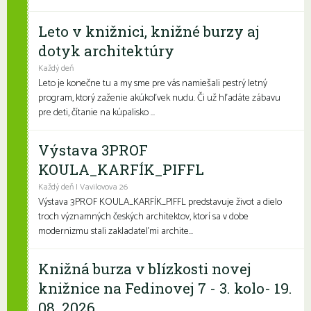
Leto v knižnici, knižné burzy aj
dotyk architektúry
Každý deň
Leto je konečne tu a my sme pre vás namiešali pestrý letný
program, ktorý zaženie akúkoľvek nudu. Či už hľadáte zábavu
pre deti, čítanie na kúpalisko ...
Výstava 3PROF
KOULA_KARFÍK_PIFFL
Každý deň | Vavilovova 26
Výstava 3PROF KOULA_KARFÍK_PIFFL predstavuje život a dielo
troch významných českých architektov, ktorí sa v dobe
modernizmu stali zakladateľmi archite...
Knižná burza v blízkosti novej
knižnice na Fedinovej 7 - 3. kolo- 19.
08. 2026