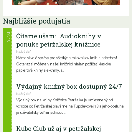
Najbližšie podujatia
Čítame ušami. Audioknihy v
DNES
ponuke petržalskej knižnice
Každý deň
Máme skvelé správy pre všetkých milovníkov kníh a príbehov!
Odteraz si môžete v našej knižnici nielen požičať klasické
papierové knihy a e-knihy, a...
Výdajný knižný box dostupný 24/7
Každý deň
Výdajný box na knihy Knižnice Petržalka je umiestnený pri
vchode do Petržalskej plavárne na Tupolevovej 7B a jeho obsluha
je užívateľsky veľmi jednodu...
Kubo Club už aj v petržalskej