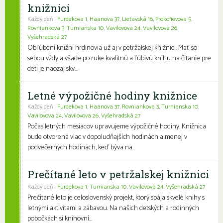
knižnici
Každý deň |
Furdekova 1
,
Haanova 37
,
Lietavská 16
,
Prokofievova 5
,
Rovniankova 3
,
Turnianska 10
,
Vavilovova 24
,
Vavilovova 26
,
Vyšehradská 27
Obľúbení knižní hrdinovia už aj v petržalskej knižnici. Mať so
sebou vždy a všade po ruke kvalitnú a ľúbivú knihu na čítanie pre
deti je naozaj skv...
Letné výpožičné hodiny knižnice
Každý deň |
Furdekova 1
,
Haanova 37
,
Rovniankova 3
,
Turnianska 10
,
Vavilovova 24
,
Vavilovova 26
,
Vyšehradská 27
Počas letných mesiacov upravujeme výpožičné hodiny. Knižnica
bude otvorená viac v dopoludňajších hodinách a menej v
podvečerných hodinách, keď býva na...
Prečítané leto v petržalskej knižnici
Každý deň |
Furdekova 1
,
Turnianska 10
,
Vavilovova 24
,
Vyšehradská 27
Prečítané leto je celoslovenský projekt, ktorý spája skvelé knihy s
letnými aktivitami a zábavou. Na našich detských a rodinných
pobočkách si knihovní...