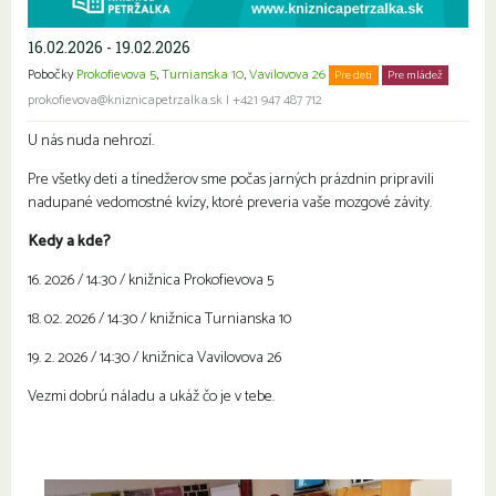
16.02.2026 - 19.02.2026
Pobočky
Prokofievova 5
,
Turnianska 10
,
Vavilovova 26
Pre deti
Pre mládež
prokofievova@kniznicapetrzalka.sk
|
+421 947 487 712
U nás nuda nehrozí.
Pre všetky deti a tínedžerov sme počas jarných prázdnin pripravili
nadupané vedomostné kvízy, ktoré preveria vaše mozgové závity.
Kedy a kde?
16. 2026 / 14:30 / knižnica Prokofievova 5
18. 02. 2026 / 14:30 / knižnica Turnianska 10
19. 2. 2026 / 14:30 / knižnica Vavilovova 26
Vezmi dobrú náladu a ukáž čo je v tebe.