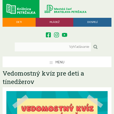
DETI
MLÁDEŽ
DOSPELÍ
MENU
Vedomostný kvíz pre deti a
tínedžerov