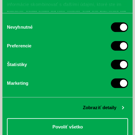
informácie skombinovať s ďalšími údajmi, ktoré ste im
poskytli, alebo ktoré od vás získali, keď ste používali ich
služby.
Výber
Nevyhnutné
súhlasu
Preferencie
Štatistiky
Marketing
Zobraziť detaily
Povoliť všetko