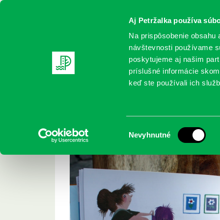
Aj Petržalka používa súbo
Na prispôsobenie obsahu a
návštevnosti používame sú
poskytujeme aj našim partn
REGISTRUJTE SA
ONLINE KATALÓ
príslušné informácie skomb
keď ste používali ich služb
Domov
Projekty
Špinuška
Špinuška
Výber
Nevyhnutné
súhlasu