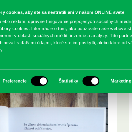
ry cookies, aby ste sa nestratili ani v našom ONLINE svete
lebo reklám, správne fungovanie prepojených sociálnych médií
bory cookies. Informácie o tom, ako používate naše webové st
erom v oblasti sociálnych médií, inzercie a analýzy. Títo partn
GY
SLUŽBY
PODUJATIA
POBOČKY
O KNIŽ
inovať s ďalšími údajmi, ktoré ste im poskytli, alebo ktoré od vá
y.
Preferencie
Štatistiky
Marketing