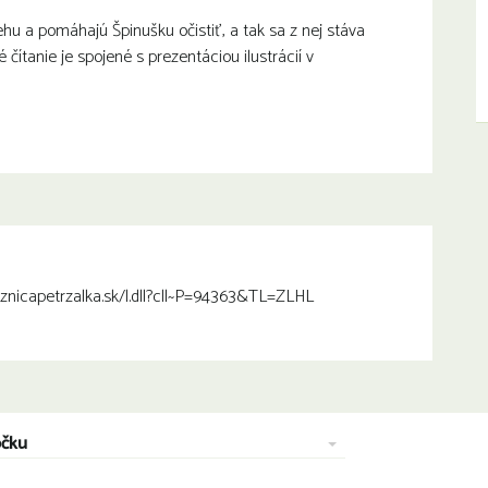
ehu a pomáhajú Špinušku očistiť, a tak sa z nej stáva
čítanie je spojené s prezentáciou ilustrácií v
kniznicapetrzalka.sk/l.dll?cll~P=94363&TL=ZLHL
očku