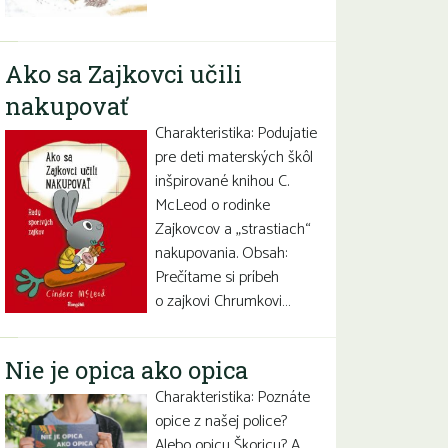
Ako sa Zajkovci učili
nakupovať
Charakteristika: Podujatie
pre deti materských škôl
inšpirované knihou C.
McLeod o rodinke
Zajkovcov a „strastiach“
nakupovania. Obsah:
Prečítame si príbeh
o zajkovi Chrumkovi…
Nie je opica ako opica
Charakteristika: Poznáte
opice z našej police?
Alebo opicu Škoricu? A