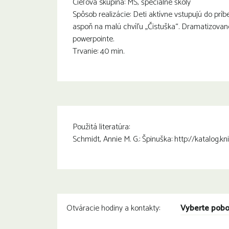
Cieľová skupina: MŠ, špeciálne školy
Spôsob realizácie: Deti aktívne vstupujú do príb
aspoň na malú chvíľu „Čistuška“. Dramatizované 
powerpointe.
Trvanie: 40 min.
Použitá literatúra:
Schmidt, Annie M. G.: Špinuška: http://katalog.
Vyberte pob
Otváracie hodiny a kontakty: