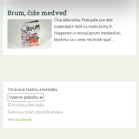
Brum, čiže medveď
Charakteristika: Podujatie pre deti
materských škôl na motív knihy K.
Happonen o nezvyčajnom medveďovi,
ktorému sa v zime nechcelo spať….
Otváracie hodiny a kontakty:
© Knižnica Petržalka
Fedinova 1129/7, 851 01 Bratislava
Web od
2day.sk