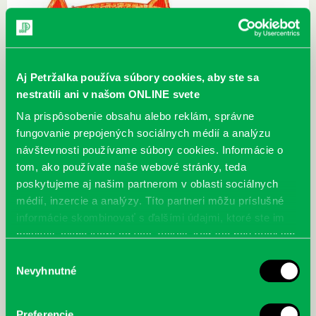
Aj Petržalka používa súbory cookies, aby ste sa
nestratili ani v našom ONLINE svete
Na prispôsobenie obsahu alebo reklám, správne
fungovanie prepojených sociálnych médií a analýzu
Pre deti
návštevnosti používame súbory cookies. Informácie o
tom, ako používate naše webové stránky, teda
Predstavenie knihy Jána Uličianskeho zaradenej do projektu na
podporu čitateľskej gramotnosti s názvom AnalfaBeta Negramotná.
poskytujeme aj našim partnerom v oblasti sociálnych
médií, inzercie a analýzy. Títo partneri môžu príslušné
Cieľ:
Prostredníctvom jednoduchého príbehu objavujeme v deťoch
informácie skombinovať s ďalšími údajmi, ktoré ste im
empatiu, učia sa porozumeniu a pochopeniu inakosti, ktorá nemusí
poskytli, alebo ktoré od vás získali, keď ste používali ich
byť vôbec na škodu … každý potrebuje a hľadá lásku priateľa.
služby.
Výber
Nevyhnutné
súhlasu
Iné projekty
Preferencie