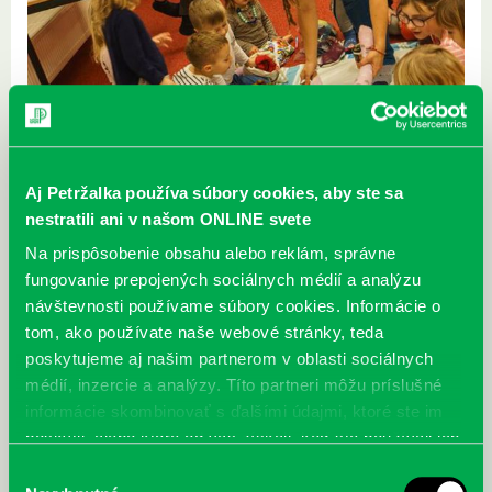
Aj Petržalka používa súbory cookies, aby ste sa
nestratili ani v našom ONLINE svete
Na prispôsobenie obsahu alebo reklám, správne
fungovanie prepojených sociálnych médií a analýzu
návštevnosti používame súbory cookies. Informácie o
tom, ako používate naše webové stránky, teda
poskytujeme aj našim partnerom v oblasti sociálnych
médií, inzercie a analýzy. Títo partneri môžu príslušné
informácie skombinovať s ďalšími údajmi, ktoré ste im
poskytli, alebo ktoré od vás získali, keď ste používali ich
služby.
Výber