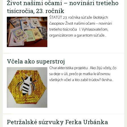
Život našimi očami – novinári tretieho
tisícročia, 23. ročník
ŠTATÚT 23. ročníka súťaže školských
časopisov Život našimi očami – novinári
tretieho tisícročia I. Vyhlasovateľom,
organizátorom a garantom súťaže…
Včela ako superstroj
Charakteristika projektu: Ako žijú včely, čo
sa deje v úli, prečo je matka kráľovnou
všetkých včiel a kto zabil trúdov? (kniha…
Petržalské súzvuky Ferka Urbánka