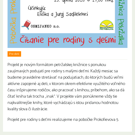
Pre deti
Rodiny s deťmi
Projekt je novým formátom petržalskej knižnice s ponukou
zaujímavých podujatí pre rodiny s malými deťmi. Každý mesiac sa
budeme pravidelne stretávať na podujatiach, do ktorých budú veľmi
aktívne zapojené aj deti, v ktorom okrem efektívne využitého voľného
času inšpirujeme rodičov, ako pracovať s knihou, príbehom, ako sa dá
čítať kniha tak trocha „inak“. V projekte vám ponúkneme vždy tie
najkvalitnejšie knihy, ktoré vychádzajú s istou pridanou hodnotou
kvality slova či ilustrácie.
Projekt pre rodiny s deťmi realizujeme na pobočke Prokofievova 5.